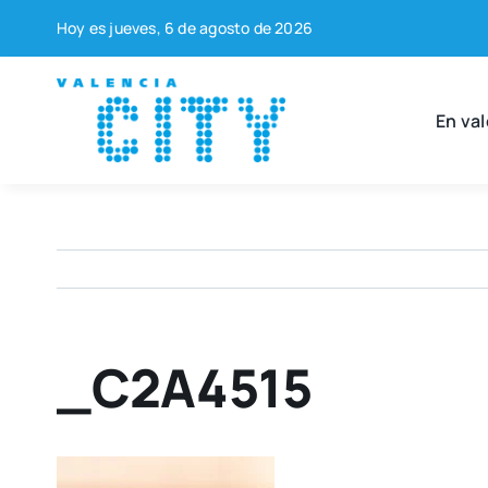
Saltar
Hoy es jue­ves, 6 de agos­to de 2026
al
contenido
En val
_C2A4515