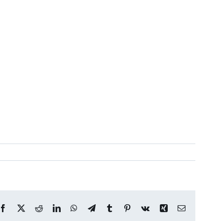
Facebook
X
Reddit
LinkedIn
WhatsApp
Telegram
Tumblr
Pinterest
Vk
Xing
Correo
electrónico