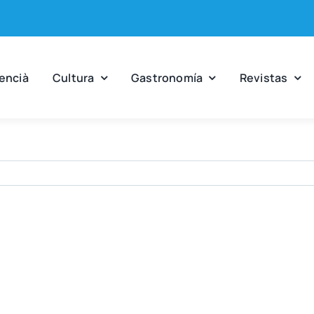
en­cià
Cul­tu­ra
Gas­tro­no­mía
Revis­tas