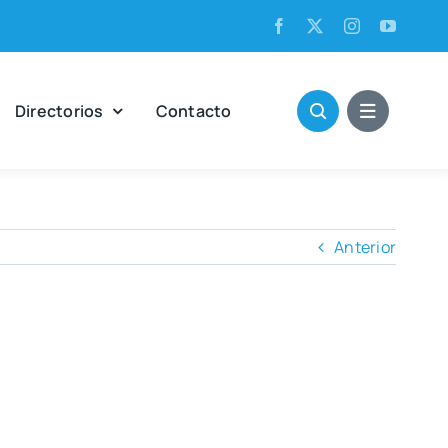
Direc­to­rios
Con­tac­to
Anterior