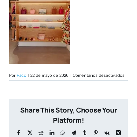
en
Por
Paco
|
22 de mayo de 2026
|
Comentarios desactivados
_C2A4
Share This Story, Choose Your
Platform!
Facebook
X
Reddit
LinkedIn
WhatsApp
Telegram
Tumblr
Pinterest
Vk
Xing