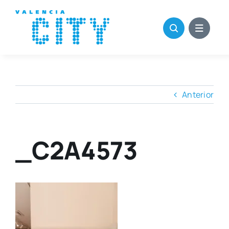
Saltar
al
contenido
Anterior
_C2A4573