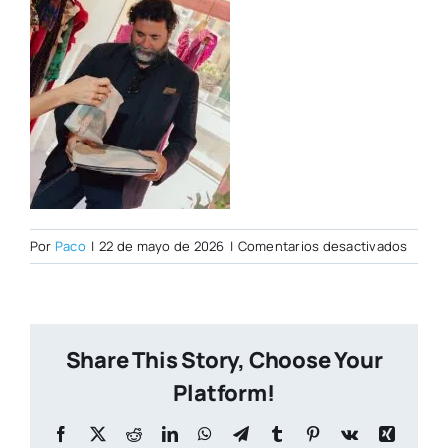
en
Por
Paco
|
22 de mayo de 2026
|
Comentarios desactivados
_C2A4
Share This Story, Choose Your
Platform!
Facebook
X
Reddit
LinkedIn
WhatsApp
Telegram
Tumblr
Pinterest
Vk
Xing