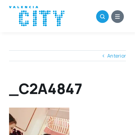
Saltar
al
contenido
Anterior
_C2A4847