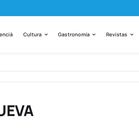
en­cià
Cul­tu­ra
Gas­tro­no­mía
Revis­tas
UEVA