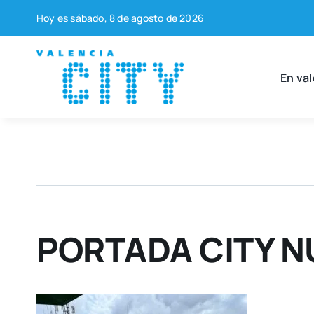
Saltar
Hoy es sába­do, 8 de agos­to de 2026
al
contenido
En val
PORTADA CITY N