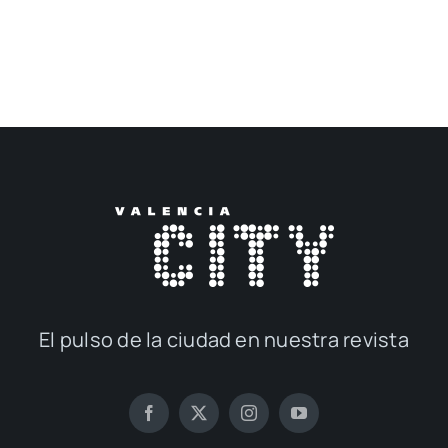
El pul­so de la ciu­dad en nues­tra revis­ta