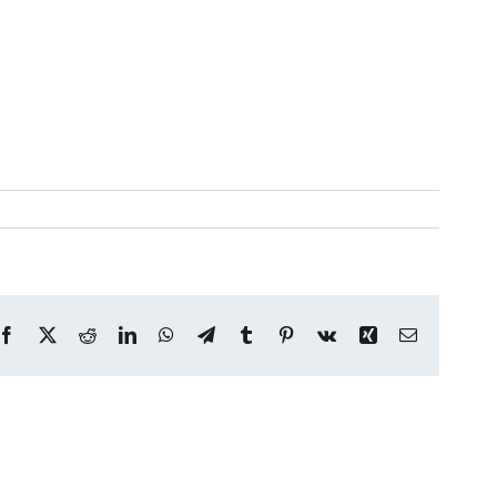
Facebook
X
Reddit
LinkedIn
WhatsApp
Telegram
Tumblr
Pinterest
Vk
Xing
Correo
electrónico