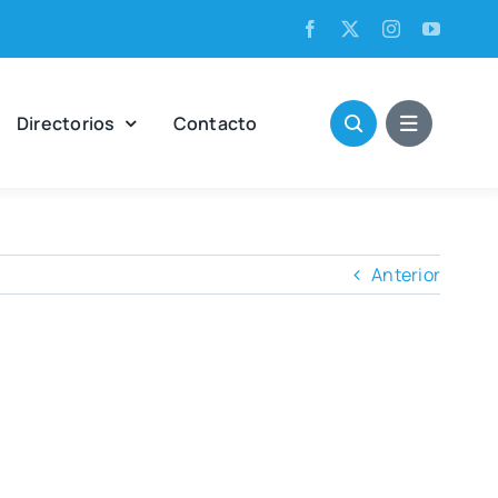
Direc­to­rios
Con­tac­to
Anterior