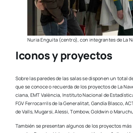
Nuria Engui­ta (cen­tro), con inte­gran­tes de L
Iconos y proyectos
Sobre las pare­des de las salas se dis­po­nen un total d
que se cono­ce o recuer­da de los pro­yec­tos de La Nave: l
cia­na, EMT Valèn­cia, Ins­ti­tu­to Nacio­nal de Esta­dís­
FGV Ferro­ca­rrils de la Gene­ra­li­tat, Gan­día Blas­co, 
de Valls, Mugar­si, Ales­si, Tom­bow, Gold­win o Maru­ch
Tam­bién se pre­sen­tan algu­nos de los pro­yec­tos más si