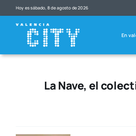
Saltar
Hoy es sába­do, 8 de agos­to de 2026
al
contenido
En val
La Nave, el colect