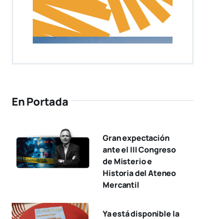
En Portada
Gran expectación
ante el III Congreso
de Misterio e
Historia del Ateneo
Mercantil
Ya está disponible la