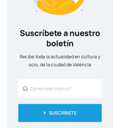
Suscríbete a nuestro
boletín
Reci­be toda la actua­li­dad en cul­tu­ra y
ocio, de la ciu­dad de Valen­cia
SUSCRÍBETE