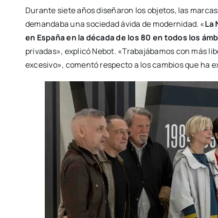
Duran­te sie­te años dise­ña­ron los obje­tos, las mar­cas
deman­da­ba una socie­dad ávi­da de moder­ni­dad. «
La 
en Espa­ña en la déca­da de los 80 en todos los ámb
pri­va­das», expli­có Nebot. «Tra­ba­já­ba­mos con más li
exce­si­vo», comen­tó res­pec­to a los cam­bios que ha exp