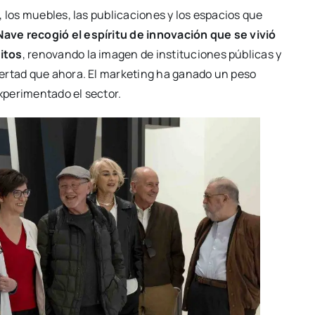
, los mue­bles, las publi­ca­cio­nes y los espa­cios que
Nave reco­gió el espí­ri­tu de inno­va­ción que se vivió
i­tos
, reno­van­do la ima­gen de ins­ti­tu­cio­nes públi­cas y
ber­tad que aho­ra. El mar­ke­ting ha gana­do un peso
e­ri­men­ta­do el sec­tor.