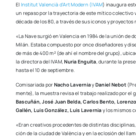
El
Ins­ti­tut Valen­cià d’Art Modern (IVAM
) inau­gu­ra est
un repa­so por la tra­yec­to­ria de este míti­co colec­ti­vo
déca­da de los 80, a tra­vés de sus ico­nos y pro­yec­tos más
«La Nave sur­gió en Valen­cia en 1984 de la unión de do
Milán. Esta­ba com­pues­to por once dise­ña­do­res y dise
de más de 400 m² (de ahí el nom­bre del gru­po), ubi­ca­
la direc­to­ra del IVAM,
Nuria Engui­ta
, duran­te la pre­s
has­ta el 10 de sep­tiem­bre.
Comi­sa­ria­da por
Nacho Laver­nia
y
Daniel Nebot
(Pre
men­te), la mues­tra revi­sa el tra­ba­jo rea­li­za­do por el
Bas­cu­ñán, José Juan Bel­da, Car­los Ben­to, Loren­zo
Gallén, Luis Gon­zá­lez, Luis Laver­nia
y los mis­mos co
«Eran crea­ti­vos pro­ce­den­tes de dis­tin­tas dis­ci­pli­na
ción de la ciu­dad de Valèn­cia y en la eclo­sión del lla­