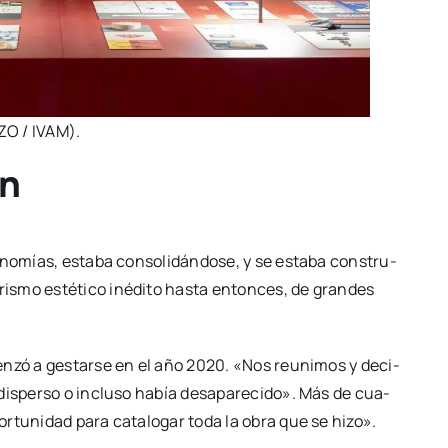
ZO / IVAM).
ón
­no­mías, esta­ba con­so­li­dán­do­se, y se esta­ba cons­tru­
­mo esté­ti­co iné­di­to has­ta enton­ces, de gran­des
en­zó a ges­tar­se en el año 2020. «Nos reuni­mos y deci­
dis­per­so o inclu­so había des­apa­re­ci­do». Más de cua­
r­tu­ni­dad para cata­lo­gar toda la obra que se hizo».