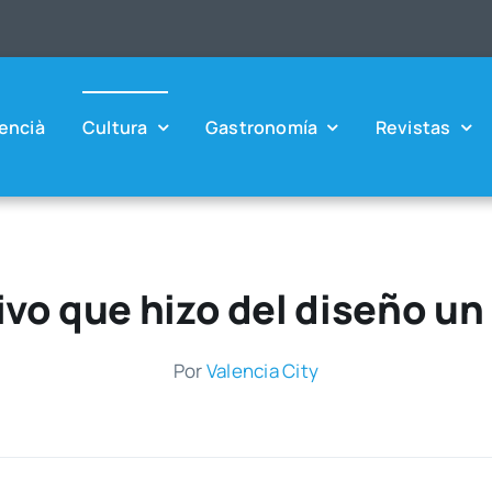
en­cià
Cul­tu­ra
Gas­tro­no­mía
Revis­tas
ivo que hizo del diseño un 
Por
Valen­cia City