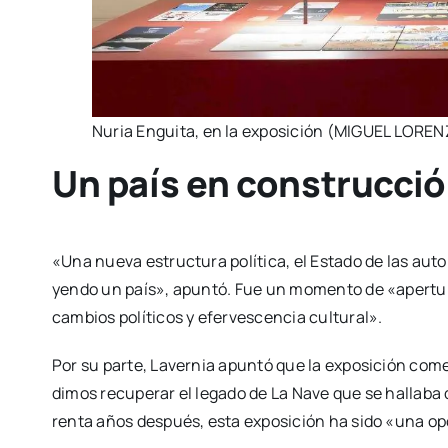
Nuria Engui­ta, en la expo­si­ción (MIGUEL LOREN
Un país en construcci
«Una nue­va estruc­tu­ra polí­ti­ca, el Esta­do de las auto
yen­do un país», apun­tó. Fue un momen­to de «aper­tu­ris
cam­bios polí­ti­cos y efer­ves­cen­cia cul­tu­ral».
Por su par­te, Laver­nia apun­tó que la expo­si­ción com
di­mos recu­pe­rar el lega­do de La Nave que se halla­ba 
ren­ta años des­pués, esta expo­si­ción ha sido «una opo