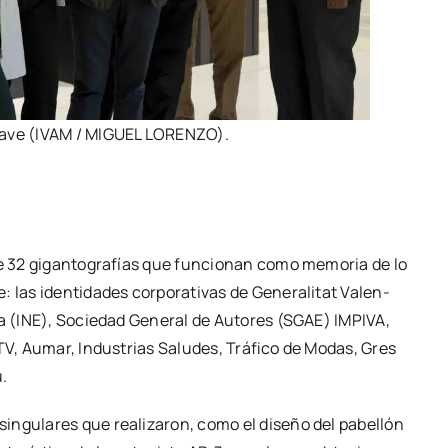
a Nave (IVAM / MIGUEL LORENZO).
e 32 gigan­to­gra­fías que fun­cio­nan como memo­ria de lo
as iden­ti­da­des cor­po­ra­ti­vas de Gene­ra­li­tat Valen­
ti­ca (INE), Socie­dad Gene­ral de Auto­res (SGAE) IMPIVA,
ACTV, Aumar, Indus­trias Salu­des, Trá­fi­co de Modas, Gres
u.
n­gu­la­res que rea­li­za­ron, como el dise­ño del pabe­llón