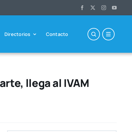
Direc­to­rios
Con­tac­to
arte, llega al IVAM