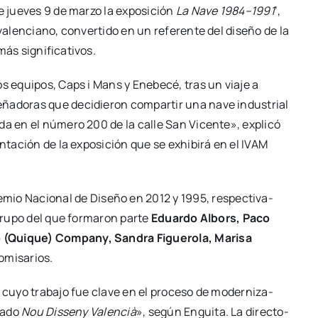
e jue­ves 9 de mar­zo la expo­si­ción
La Nave 1984–1991
’,
 valen­ciano, con­ver­ti­do en un refe­ren­te del dise­ño de la
 sig­ni­fi­ca­ti­vos.
s equi­pos, Caps i Mans y Enebe­cé, tras un via­je a
­ña­do­ras que deci­die­ron com­par­tir una nave indus­trial
da en el núme­ro 200 de la calle San Vicen­te», expli­có
en­ta­ción de la expo­si­ción que se exhi­bi­rá en el IVAM
­mio Nacio­nal de Dise­ño en 2012 y 1995, res­pec­ti­va­
 gru­po del que for­ma­ron par­te
Eduar­do Albors, Paco
 (Qui­que) Com­pany, San­dra Figue­ro­la, Mari­sa
mi­sa­rios.
s, cuyo tra­ba­jo fue cla­ve en el pro­ce­so de moder­ni­za­
ma­do
Nou Dis­seny Valen­cià
», según Engui­ta. La direc­to­