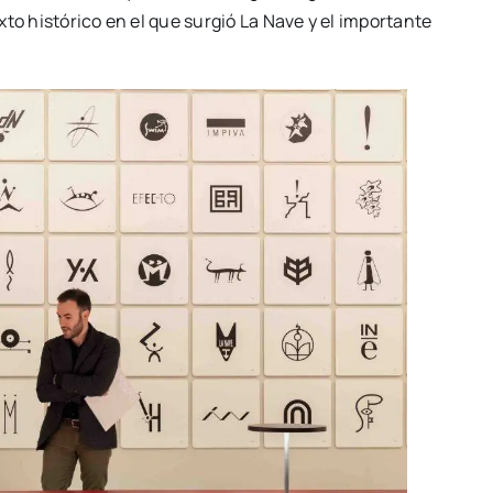
to his­tó­ri­co en el que sur­gió La Nave y el impor­tan­te