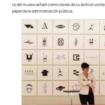
ra del museo seña­ló como cla­ves de su éxi­to el con­tex­
papel de la admi­nis­tra­ción públi­ca.