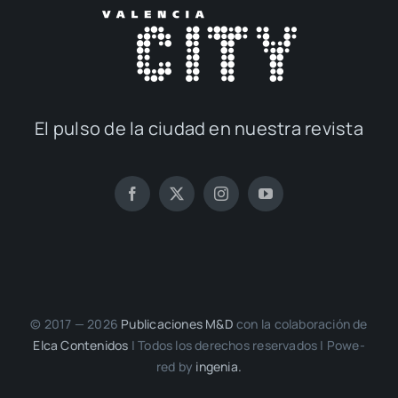
El pul­so de la ciu­dad en nues­tra revis­ta
© 2017 — 2026
Publi­ca­cio­nes M&D
con la cola­bo­ra­ción de
Elca Con­te­ni­dos
| Todos los dere­chos reser­va­dos | Powe­
red by
inge­nia.