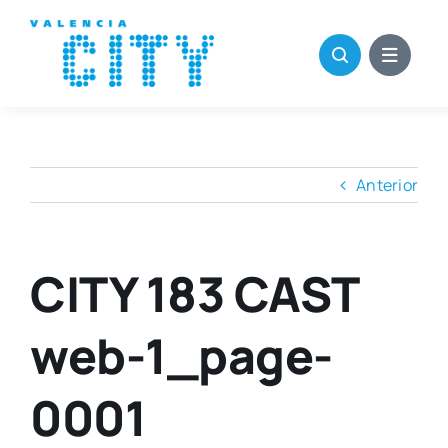
Saltar
al
contenido
Anterior
CITY 183 CAST
web-1_page-
0001