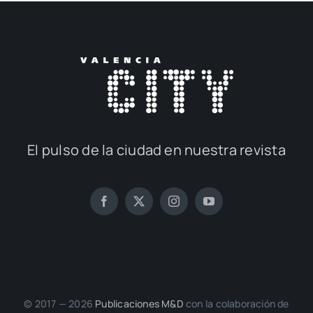
El pul­so de la ciu­dad en nues­tra revis­ta
© 2017 — 2026
Publi­ca­cio­nes M&D
con la cola­bo­ra­ción de