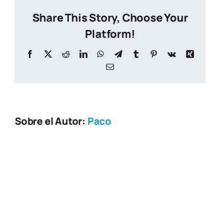
web-
Share This Story, Choose Your
1_page-
0001
Platform!
Facebook
X
Reddit
LinkedIn
WhatsApp
Telegram
Tumblr
Pinterest
Vk
Xing
Correo
electrónico
Sobre el Autor:
Paco