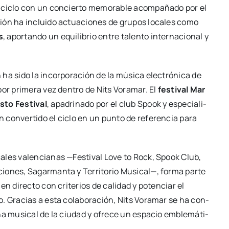
 ciclo con un con­cier­to memo­ra­ble acom­pa­ña­do por el
ción ha inclui­do actua­cio­nes de gru­pos loca­les como
s
, apor­tan­do un equi­li­brio entre talen­to inter­na­cio­nal y
a sido la incor­po­ra­ción de la músi­ca elec­tró­ni­ca de
por pri­me­ra vez den­tro de Nits Vora­mar. El
fes­ti­val Mar
s­to Fes­ti­val
, apa­dri­na­do por el club Spook y espe­cia­li­
on­ver­ti­do el ciclo en un pun­to de refe­ren­cia para
­ca­les valen­cia­nas —Fes­ti­val Love to Rock, Spook Club,
io­nes, Sagar­man­ta y Terri­to­rio Musi­cal—, for­ma par­te
en direc­to con cri­te­rios de cali­dad y poten­ciar el
. Gra­cias a esta cola­bo­ra­ción, Nits Vora­mar se ha con­
­na musi­cal de la ciu­dad y ofre­ce un espa­cio emble­má­ti­