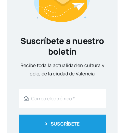
Suscríbete a nuestro
boletín
Reci­be toda la actua­li­dad en cul­tu­ra y
ocio, de la ciu­dad de Valen­cia
SUSCRÍBETE