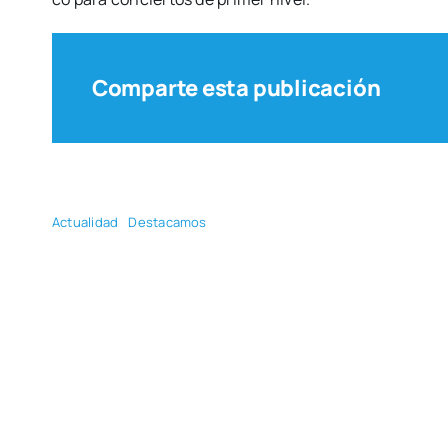
Comparte esta publicación
Actua­li­dad
Des­ta­ca­mos