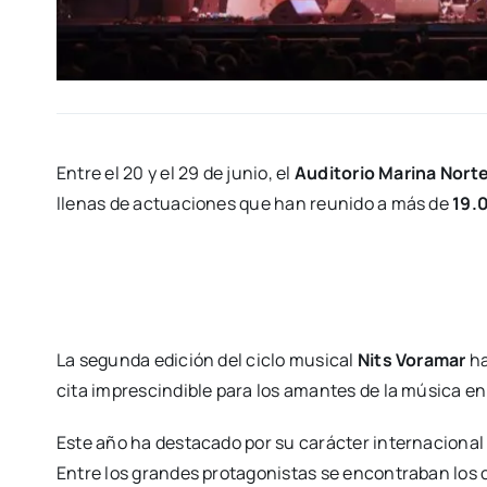
Entre el 20 y el 29 de junio, el
Audi­to­rio Mari­na Nor­t
lle­nas de actua­cio­nes que han reu­ni­do a más de
19.0
La segun­da edi­ción del ciclo musi­cal
Nits Vora­mar
ha
cita impres­cin­di­ble para los aman­tes de la músi­ca en 
Este año ha des­ta­ca­do por su carác­ter inter­na­cio­nal y
Entre los gran­des pro­ta­go­nis­tas se encon­tra­ban lo