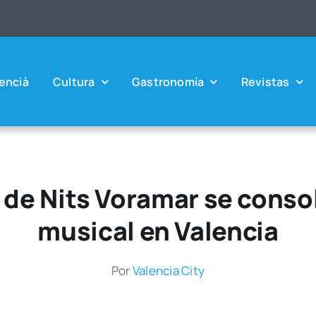
en­cià
Cul­tu­ra
Gas­tro­no­mía
Revis­tas
 de Nits Voramar se conso
musical en Valencia
Por
Valen­cia City