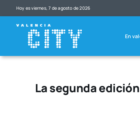
Saltar
Hoy es vier­nes, 7 de agos­to de 2026
al
contenido
En val
La segunda edición