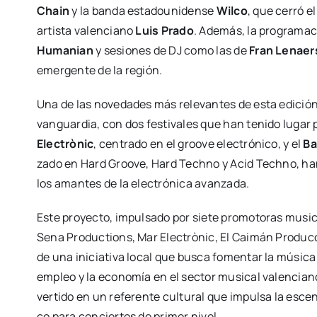
Chain
y la ban­da esta­dou­ni­den­se
Wil­co
, que cerró el
artis­ta valen­ciano
Luis Pra­do
. Ade­más, la pro­gra­ma­
Huma­nian
y sesio­nes de DJ como las de
Fran Lenaer
emer­gen­te de la región.
Una de las nove­da­des más rele­van­tes de esta edi­ción h
van­guar­dia, con dos fes­ti­va­les que han teni­do lugar 
Elec­trò­nic
, cen­tra­do en el groo­ve elec­tró­ni­co, y el
Ba
za­do en Hard Groo­ve, Hard Techno y Acid Techno, han c
los aman­tes de la elec­tró­ni­ca avan­za­da.
Este pro­yec­to, impul­sa­do por sie­te pro­mo­to­ras musi
Sena Pro­duc­tions, Mar Elec­trò­nic, El Cai­mán Pro­duc­c
de una ini­cia­ti­va local que bus­ca fomen­tar la músi­ca 
empleo y la eco­no­mía en el sec­tor musi­cal valen­ciano
ver­ti­do en un refe­ren­te cul­tu­ral que impul­sa la esce
co para con­cier­tos de pri­mer nivel.