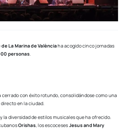
e de La Mari­na de Valèn­cia
ha aco­gi­do cin­co jor­na­das
00 per­so­nas
.
 cerra­do con éxi­to rotun­do, con­so­li­dán­do­se como una
direc­to en la ciu­dad.
 la diver­si­dad de esti­los musi­ca­les que ha ofre­ci­do.
s cuba­nos
Orishas
, los esco­ce­ses
Jesus and Mary