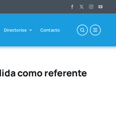
Direc­to­rios
Con­tac­to
lida como referente