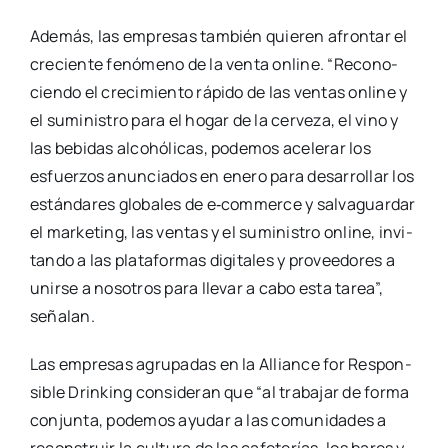
Ade­más, las empre­sas tam­bién quie­ren afron­tar el
cre­cien­te fenó­meno de la ven­ta onli­ne. “Reco­no­
cien­do el cre­ci­mien­to rápi­do de las ven­tas onli­ne y
el sumi­nis­tro para el hogar de la cer­ve­za, el vino y
las bebi­das alcohó­li­cas, pode­mos ace­le­rar los
esfuer­zos anun­cia­dos en enero para desa­rro­llar los
están­da­res glo­ba­les de e‑commerce y sal­va­guar­dar
el mar­ke­ting, las ven­tas y el sumi­nis­tro onli­ne, invi­
tan­do a las pla­ta­for­mas digi­ta­les y pro­vee­do­res a
unir­se a noso­tros para lle­var a cabo esta tarea”,
seña­lan.
Las empre­sas agru­pa­das en la Allian­ce for Res­pon­
si­ble Drin­king con­si­de­ran que “al tra­ba­jar de for­ma
con­jun­ta, pode­mos ayu­dar a las comu­ni­da­des a