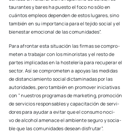
tau­ran­tes y bares ha pues­to el foco no sólo en
cuán­tos empleos depen­den de estos luga­res, sino
tam­bién en su impor­tan­cia para el teji­do social y el
bien­es­tar emo­cio­nal de las comu­ni­da­des”.
Para afron­tar esta situa­ción las fir­mas se com­pro­
me­ten a tra­ba­jar con los mino­ris­tas y el res­to de
par­tes impli­ca­das en la hos­te­le­ría para recu­pe­rar el
sec­tor. Así se com­pro­me­ten a apo­yas las medi­das
de dis­tan­cia­mien­to social dic­ta­mi­na­das por las
auto­ri­da­des, pero tam­bién en pro­mo­ver ini­cia­ti­vas
con ” nues­tros pro­gra­mas de mar­ke­ting, pro­mo­ción
de ser­vi­cios res­pon­sa­bles y capa­ci­ta­ción de ser­vi­
do­res para ayu­dar a evi­tar que el con­su­mo noci­
vo de alcohol ame­na­ce el ambien­te segu­ro y socia­
ble que las comu­ni­da­des desean dis­fru­tar”.