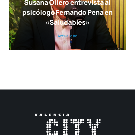
Susana Ollero entrevista al
psicólogo Fernando Pena en
«Saludables»
Actua­li­dad