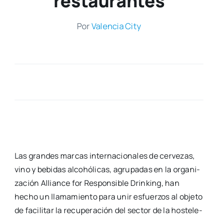
restaurantes
Por
Valen­cia City
Las gran­des mar­cas inter­na­cio­na­les de cer­ve­zas,
vino y bebi­das alcohó­li­cas, agru­pa­das en la orga­ni­
za­ción Allian­ce for Res­pon­si­ble Drin­king, han
hecho un lla­ma­mien­to para unir esfuer­zos al obje­to
de faci­li­tar la recu­pe­ra­ción del sec­tor de la hos­te­le­