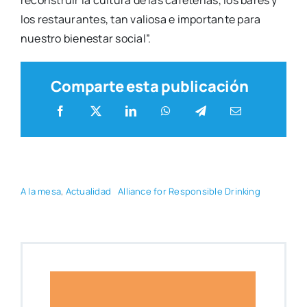
recons­truir la cul­tu­ra de las cafe­te­rías, los bares y
los res­tau­ran­tes, tan valio­sa e impor­tan­te para
nues­tro bien­es­tar social”.
Comparte esta publicación
A la mesa
,
Actua­li­dad
Allian­ce for Res­pon­si­ble Drin­king