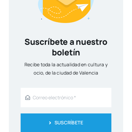
Suscríbete a nuestro
boletín
Reci­be toda la actua­li­dad en cul­tu­ra y
ocio, de la ciu­dad de Valen­cia
SUSCRÍBETE