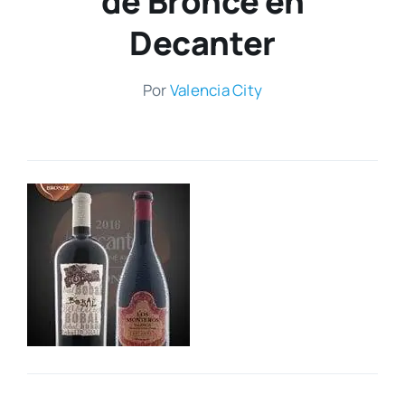
de Bronce en
Decanter
Por
Valen­cia City