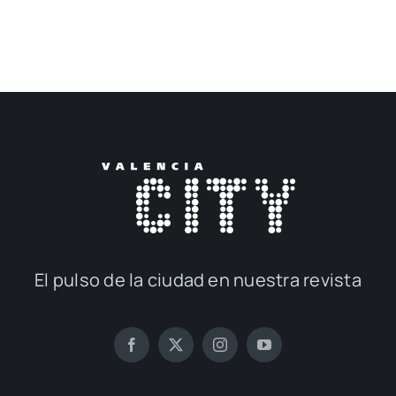
El pul­so de la ciu­dad en nues­tra revis­ta