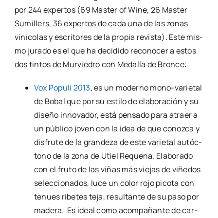
por 244 exper­tos (69 Mas­ter of Wine, 26 Mas­ter
Sumi­llers, 36 exper­tos de cada una de las zonas
viní­co­las y escri­to­res de la pro­pia revis­ta). Este mis­
mo jura­do es el que ha deci­di­do reco­no­cer a estos
dos tin­tos de Mur­vie­dro con Meda­lla de Bron­ce:
Vox Popu­li 2013
, es un moderno mono-varie­­tal
de Bobal que por su esti­lo de ela­bo­ra­ción y su
dise­ño inno­va­dor, está pen­sa­do para atraer a
un públi­co joven con la idea de que conoz­ca y
dis­fru­te de la gran­de­za de este varie­tal autóc­
tono de la zona de Utiel Reque­na. Ela­bo­ra­do
con el fru­to de las viñas más vie­jas de viñe­dos
selec­cio­na­dos, luce un color rojo pico­ta con
tenues ribe­tes teja, resul­tan­te de su paso por
made­ra. Es ideal como acom­pa­ñan­te de car­