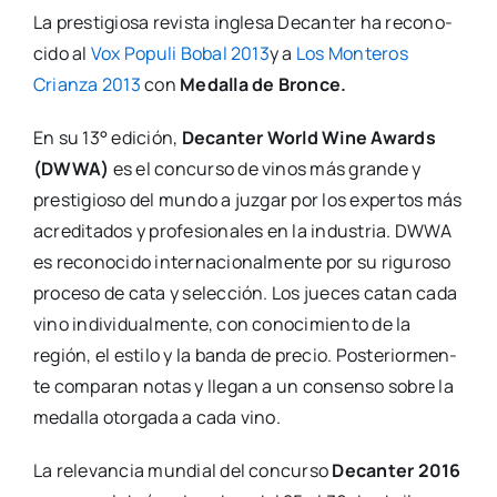
La pres­ti­gio­sa revis­ta ingle­sa Decan­ter ha reco­no­
ci­do al
Vox Popu­li Bobal 2013
y a
Los Mon­te­ros
Crian­za 2013
con
Meda­lla de Bron­ce.
En su 13° edi­ción,
Decan­ter World Wine Awards
(DWWA)
es el con­cur­so de vinos más gran­de y
pres­ti­gio­so del mun­do a juz­gar por los exper­tos más
acre­di­ta­dos y pro­fe­sio­na­les en la indus­tria. DWWA
es reco­no­ci­do inter­na­cio­nal­men­te por su rigu­ro­so
pro­ce­so de cata y selec­ción. Los jue­ces catan cada
vino indi­vi­dual­men­te, con cono­ci­mien­to de la
región, el esti­lo y la ban­da de pre­cio. Pos­te­rior­men­
te com­pa­ran notas y lle­gan a un con­sen­so sobre la
meda­lla otor­ga­da a cada vino.
La rele­van­cia mun­dial del con­cur­so
Decan­ter 2016