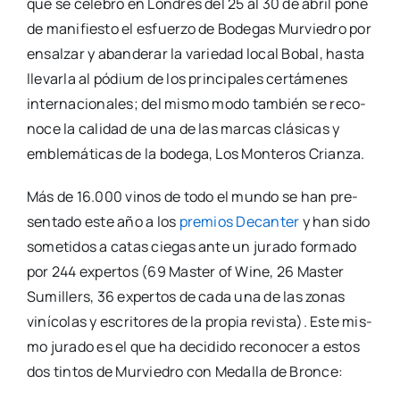
que se cele­bró en Lon­dres del 25 al 30 de abril pone
de mani­fies­to el esfuer­zo de Bode­gas Mur­vie­dro por
ensal­zar y aban­de­rar la varie­dad local Bobal, has­ta
lle­var­la al pódium de los prin­ci­pa­les cer­tá­me­nes
inter­na­cio­na­les; del mis­mo modo tam­bién se reco­
no­ce la cali­dad de una de las mar­cas clá­si­cas y
emble­má­ti­cas de la bode­ga, Los Mon­te­ros Crian­za.
Más de 16.000 vinos de todo el mun­do se han pre­
sen­ta­do este año a los
pre­mios Decan­ter
y han sido
some­ti­dos a catas cie­gas ante un jura­do for­ma­do
por 244 exper­tos (69 Mas­ter of Wine, 26 Mas­ter
Sumi­llers, 36 exper­tos de cada una de las zonas
viní­co­las y escri­to­res de la pro­pia revis­ta). Este mis­
mo jura­do es el que ha deci­di­do reco­no­cer a estos
dos tin­tos de Mur­vie­dro con Meda­lla de Bron­ce: