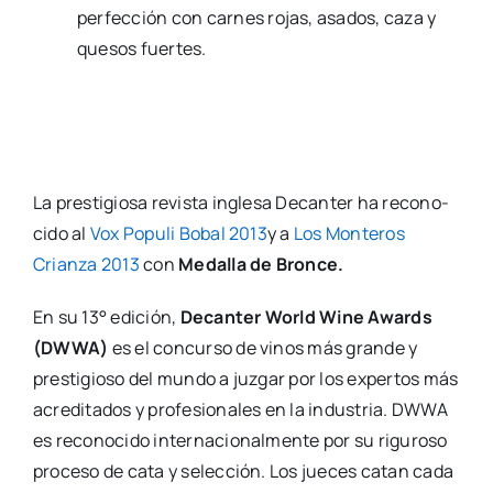
per­fec­ción con car­nes rojas, asa­dos, caza y
que­sos fuer­tes.
La pres­ti­gio­sa revis­ta ingle­sa Decan­ter ha reco­no­
ci­do al
Vox Popu­li Bobal 2013
y a
Los Mon­te­ros
Crian­za 2013
con
Meda­lla de Bron­ce.
En su 13° edi­ción,
Decan­ter World Wine Awards
(DWWA)
es el con­cur­so de vinos más gran­de y
pres­ti­gio­so del mun­do a juz­gar por los exper­tos más
acre­di­ta­dos y pro­fe­sio­na­les en la indus­tria. DWWA
es reco­no­ci­do inter­na­cio­nal­men­te por su rigu­ro­so
pro­ce­so de cata y selec­ción. Los jue­ces catan cada