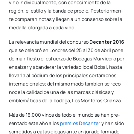
vino indi­vi­dual­men­te, con cono­ci­mien­to de la
región, el esti­lo y la ban­da de pre­cio. Pos­te­rior­men­
te com­pa­ran notas y lle­gan a un con­sen­so sobre la
meda­lla otor­ga­da a cada vino.
La rele­van­cia mun­dial del con­cur­so
Decan­ter 2016
que se cele­bró en Lon­dres del 25 al 30 de abril pone
de mani­fies­to el esfuer­zo de Bode­gas Mur­vie­dro por
ensal­zar y aban­de­rar la varie­dad local Bobal, has­ta
lle­var­la al pódium de los prin­ci­pa­les cer­tá­me­nes
inter­na­cio­na­les; del mis­mo modo tam­bién se reco­
no­ce la cali­dad de una de las mar­cas clá­si­cas y
emble­má­ti­cas de la bode­ga, Los Mon­te­ros Crian­za.
Más de 16.000 vinos de todo el mun­do se han pre­
sen­ta­do este año a los
pre­mios Decan­ter
y han sido
some­ti­dos a catas cie­gas ante un jura­do for­ma­do