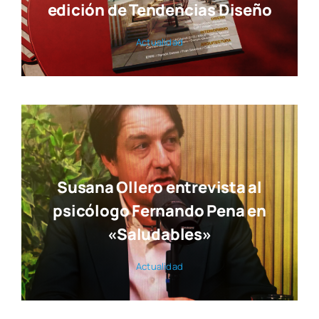
edición de Tendencias Diseño
Actua­li­dad
Susana Ollero entrevista al
psicólogo Fernando Pena en
«Saludables»
Actua­li­dad