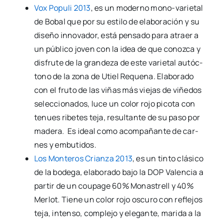
Vox Popu­li 2013
, es un moderno mono-varie­­tal
de Bobal que por su esti­lo de ela­bo­ra­ción y su
dise­ño inno­va­dor, está pen­sa­do para atraer a
un públi­co joven con la idea de que conoz­ca y
dis­fru­te de la gran­de­za de este varie­tal autóc­
tono de la zona de Utiel Reque­na. Ela­bo­ra­do
con el fru­to de las viñas más vie­jas de viñe­dos
selec­cio­na­dos, luce un color rojo pico­ta con
tenues ribe­tes teja, resul­tan­te de su paso por
made­ra. Es ideal como acom­pa­ñan­te de car­
nes y embu­ti­dos.
Los Mon­te­ros Crian­za 2013
, es un tin­to clá­si­co
de la bode­ga, ela­bo­ra­do bajo la DOP Valen­cia a
par­tir de un coupa­ge 60% Monas­trell y 40%
Mer­lot. Tie­ne un color rojo oscu­ro con refle­jos
teja, inten­so, com­ple­jo y ele­gan­te, mari­da a la