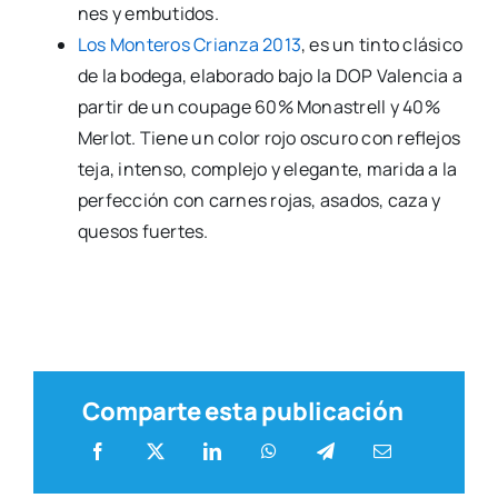
nes y embu­ti­dos.
Los Mon­te­ros Crian­za 2013
, es un tin­to clá­si­co
de la bode­ga, ela­bo­ra­do bajo la DOP Valen­cia a
par­tir de un coupa­ge 60% Monas­trell y 40%
Mer­lot. Tie­ne un color rojo oscu­ro con refle­jos
teja, inten­so, com­ple­jo y ele­gan­te, mari­da a la
per­fec­ción con car­nes rojas, asa­dos, caza y
que­sos fuer­tes.
Comparte esta publicación