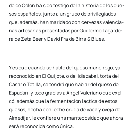
do de Colón ha sido tes­ti­go de la his­to­ria de los que­
sos espa­ño­les, jun­to a un gru­po de pri­vi­le­gia­dos
que, ade­más, han mari­da­do con cer­ve­zas valen­cia­
nas arte­sa­nas pre­sen­ta­das por Gui­ller­mo Lagar­de­
ra de Zeta Beer y David Fra de Birra & Blues.
Y es que cuan­do se hable del que­so man­che­go, ya
reco­no­ci­do en El Qui­jo­te, o del Idia­za­bal, tor­ta del
Casar o Teti­lla, se ten­drá que hablar del que­so de
Espa­dán, y todo gra­cias a Ángel Vale­riano que expli­
có, ade­más que la fer­men­ta­ción lác­ti­ca de estos
que­sos, hecha con leche cru­da de vaca y ove­ja de
Alme­di­jar, le con­fie­re una man­te­co­si­dad que aho­ra
será reco­no­ci­da como úni­ca.