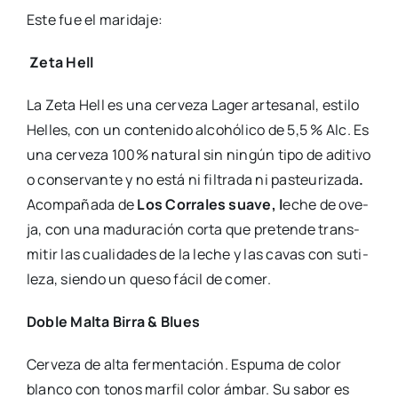
Este fue el mari­da­je:
Zeta Hell
La Zeta Hell es una cer­ve­za Lager arte­sa­nal, esti­lo
Helles, con un con­te­ni­do alcohó­li­co de 5,5 % Alc. Es
una cer­ve­za 100% natu­ral sin nin­gún tipo de adi­ti­vo
o con­ser­van­te y no está ni fil­tra­da ni pas­teu­ri­za­da
.
Acom­pa­ña­da de
Los Corra­les sua­ve, l
eche de ove­
ja, con una madu­ra­ción cor­ta que pre­ten­de trans­
mi­tir las cua­li­da­des de la leche y las cavas con suti­
le­za, sien­do un que­so fácil de comer.
Doble Mal­ta Birra & Blues
Cer­ve­za de alta fer­men­ta­ción. Espu­ma de color
blan­co con tonos mar­fil color ámbar. Su sabor es