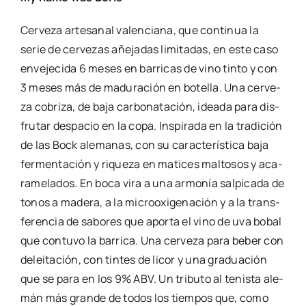
ove­ja y cabra que se tro­cean y fer­men­tan en el
inte­rior de una jarra. Es una cre­ma muy fuer­te, que
deja un regus­to agra­da­ble pese a su inten­si­dad.
Comparte esta publicación
Actua­li­dad
,
Gas­tro­no­mía
Las Cer­ve­zas del Mer­ca­do
,
Man­glano
,
valen­cia