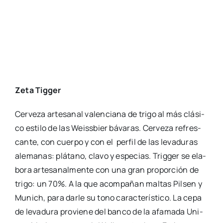
can­te, con cuer­po y con el per­fil de las leva­du­ras
ale­ma­nas: plá­tano, cla­vo y espe­cias. Trig­ger se ela­
bo­ra arte­sa­nal­men­te con una gran pro­por­ción de
tri­go: un 70%. A la que acom­pa­ñan mal­tas Pil­sen y
Munich, para dar­le su tono carac­te­rís­ti­co. La cepa
de leva­du­ra pro­vie­ne del ban­co de la afa­ma­da Uni­
ver­si­dad cer­ve­ce­ra de Weihens­tephan. En boca
Tig­ger es muy sedo­sa, de car­bo­na­ta­ción abun­dan­
te y espu­ma chis­pean­te. Su mode­ra­da gra­dua­ción
la hacen ideal para el calor e invi­ta a escan­ciar­se
en vasos de tama­ño gene­ro­so. Acom­pa­ña­da de
Extra­mu­ros
, leche cru­da de ove­ja, pas­ta pren­sa­da,
fer­men­ta­ción enzi­má­ti­ca aña­dien­do cua­jo a la
leche, la cor­te­za de color oscu­ro debi­do a su tra­ta­
mien­to con acei­te de oli­va vir­gen, madu­ra­do en
cava natu­ral.