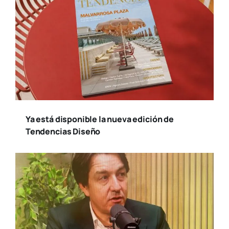
Suscríbete a nuestro
boletín
Reci­be toda la actua­li­dad en cul­tu­ra y
ocio, de la ciu­dad de Valen­cia