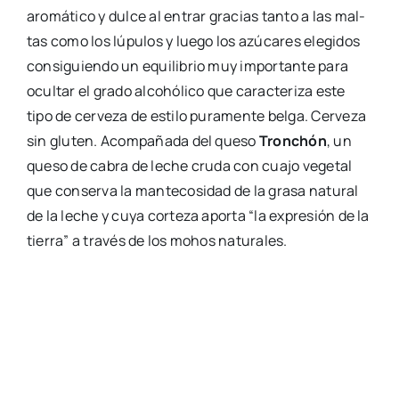
aro­má­ti­co y dul­ce al entrar gra­cias tan­to a las mal­
tas como los lúpu­los y lue­go los azú­ca­res ele­gi­dos
con­si­guien­do un equi­li­brio muy impor­tan­te para
ocul­tar el gra­do alcohó­li­co que carac­te­ri­za este
tipo de cer­ve­za de esti­lo pura­men­te bel­ga. Cer­ve­za
sin glu­ten. Acom­pa­ña­da del que­so
Tron­chón
, un
que­so de cabra de leche cru­da con cua­jo vege­tal
que con­ser­va la man­te­co­si­dad de la gra­sa natu­ral
de la leche y cuya cor­te­za apor­ta “la expre­sión de la
tie­rra” a tra­vés de los mohos natu­ra­les.
Zeta Tig­ger
Cer­ve­za arte­sa­nal valen­cia­na de tri­go al más clá­si­
co esti­lo de las Weiss­bier báva­ras. Cer­ve­za refres­