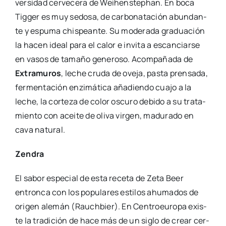
Zen­dra
El sabor espe­cial de esta rece­ta de Zeta Beer
entron­ca con los popu­la­res esti­los ahu­ma­dos de
ori­gen ale­mán (Rauch­bier). En Cen­tro­euro­pa exis­
te la tra­di­ción de hace más de un siglo de crear cer­
ve­zas esta­cio­na­les y de espe­cia­les carac­te­rís­ti­cas,
son las lla­ma­das cer­ve­zas de invierno. Se tra­ta de
una cer­ve­za sofis­ti­ca­da, una “Rye Bock Rauch­bier”
real­men­te inno­va­do­ra que sua­vi­za el carác­ter ahu­
ma­do de las cer­ve­zas ger­ma­nas y sube un pel­da­ño
entre el lige­ro pican­te del cen­teno y una inha­bi­tual
gra­dua­ción alcohó­li­ca. Una cer­ve­za inver­nal, muy
equi­li­bra­da y fácil de beber, de un bri­llan­te color
cobri­zo y con la cris­ta­li­ni­dad y ausen­cia de tur­bi­dez