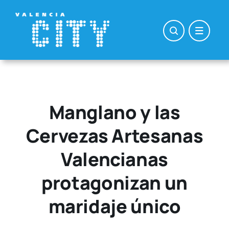
Saltar
al
contenido
Manglano y las
Cervezas Artesanas
Valencianas
protagonizan un
maridaje único