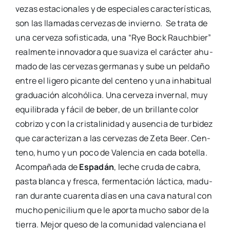
que carac­te­ri­zan a las cer­ve­zas de Zeta Beer. Cen­
teno, humo y un poco de Valen­cia en cada bote­lla.
Acom­pa­ña­da de
Espa­dán
, leche cru­da de cabra,
pas­ta blan­ca y fres­ca, fer­men­ta­ción lác­ti­ca, madu­
ran duran­te cua­ren­ta días en una cava natu­ral con
mucho peni­ci­lium que le apor­ta mucho sabor de la
tie­rra. Mejor que­so de la comu­ni­dad valen­cia­na el
año pasa­do.
Black Bell
Una cer­ve­za que sigue la línea de cer­ve­zas inver­na­
les, los VLC Con­cepts, ini­cia­da con Zen­dra. Una
revi­sión de la clá­si­ca Bal­tic Por­ter que, como nove­
dad, incor­po­ra café, gra­cias a la par­ti­ci­pa­ción de