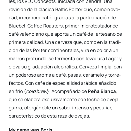
enve­je­ci­da 6 meses en barri­cas de vino tin­to y con
3 meses más de madu­ra­ción en bote­lla. Una cer­ve­
za cobri­za, de baja car­bo­na­ta­ción, idea­da para dis­
fru­tar des­pa­cio en la copa. Ins­pi­ra­da en la tra­di­ción
de las Bock ale­ma­nas, con su carac­te­rís­ti­ca baja
fer­men­ta­ción y rique­za en mati­ces mal­to­sos y aca­
ra­me­la­dos. En boca vira a una armo­nía sal­pi­ca­da de
tonos a made­ra, a la micro­oxi­ge­na­ción y a la trans­
fe­ren­cia de sabo­res que apor­ta el vino de uva bobal
que con­tu­vo la barri­ca. Una cer­ve­za para beber con
delei­ta­ción, con tin­tes de licor y una gra­dua­ción
que se para en los 9% ABV. Un tri­bu­to al tenis­ta ale­
mán más gran­de de todos los tiem­pos que, como
toda la serie, habi­ta en la línea entre pasa­do y pre­
sen­te. Acom­pa­ña­do de
Jarra
, un que­so de doble
madu­ra­ción para untar ela­bo­ra­do con que­sos de