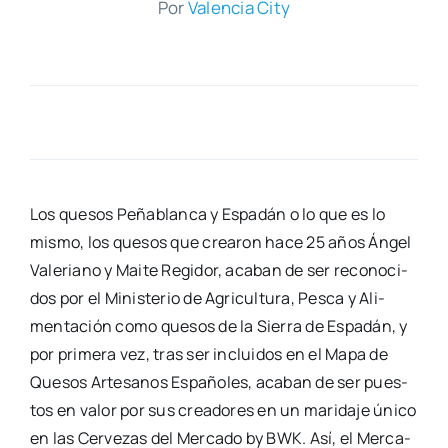
Por
Valen­cia City
Los que­sos Peña­blan­ca y Espa­dán o lo que es lo
mis­mo, los que­sos que crea­ron hace 25 años Ángel
Vale­riano y Mai­te Regi­dor, aca­ban de ser reco­no­ci­
dos por el Minis­te­rio de Agri­cul­tu­ra, Pes­ca y Ali­
men­ta­ción como que­sos de la Sie­rra de Espa­dán, y
por pri­me­ra vez, tras ser inclui­dos en el Mapa de
Que­sos Arte­sa­nos Espa­ño­les, aca­ban de ser pues­
tos en valor por sus crea­do­res en un mari­da­je úni­co
en las Cer­ve­zas del Mer­ca­do by BWK. Así, el Mer­ca­