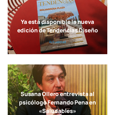
El pul­so de la ciu­dad en nues­tra revis­ta
© 2017 — 2026
Publi­ca­cio­nes M&D
con la cola­bo­ra­ción de
Elca Con­te­ni­dos
| Todos los dere­chos reser­va­dos | Powe­
red by
inge­nia.