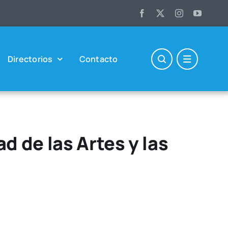
Direc­to­rios
Con­tac­to
d de las Artes y las