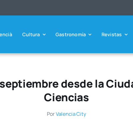
en­cià
Cul­tu­ra
Gas­tro­no­mía
Revis­tas
 septiembre desde la Ciuda
Ciencias
Por
Valen­cia City