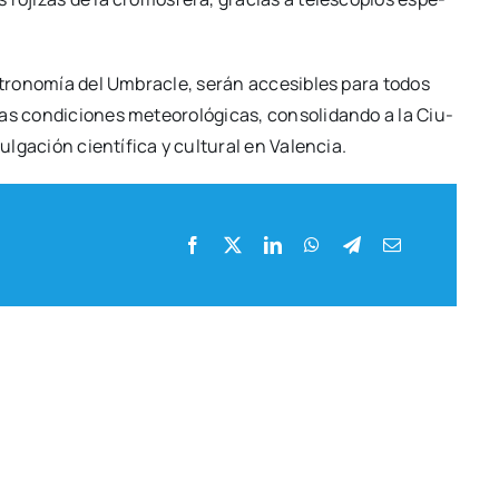
Astro­no­mía del Umbra­cle, serán acce­si­bles para todos
s con­di­cio­nes meteo­ro­ló­gi­cas, con­so­li­dan­do a la Ciu­
ga­ción cien­tí­fi­ca y cul­tu­ral en Valen­cia.