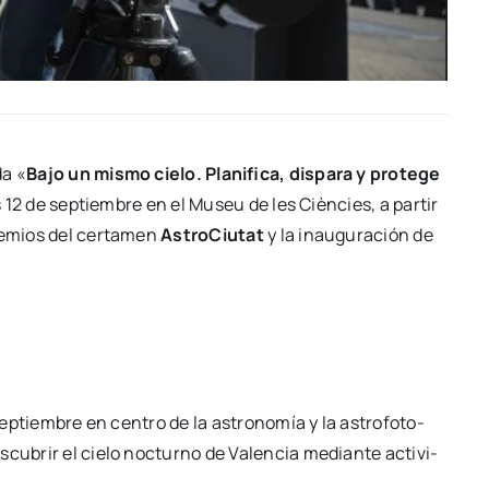
da «
Bajo un mis­mo cie­lo. Pla­ni­fi­ca, dis­pa­ra y pro­te­ge
s 12 de sep­tiem­bre en el Museu de les Cièn­cies, a par­tir
re­mios del cer­ta­men
Astro­Ciu­tat
y la inau­gu­ra­ción de
ep­tiem­bre en cen­tro de la astro­no­mía y la astro­fo­to­
­cu­brir el cie­lo noc­turno de Valen­cia median­te acti­vi­