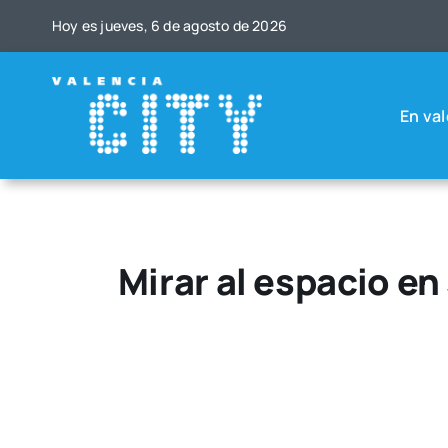
Saltar
Hoy es jue­ves, 6 de agos­to de 2026
al
contenido
En val
Mirar al espacio en