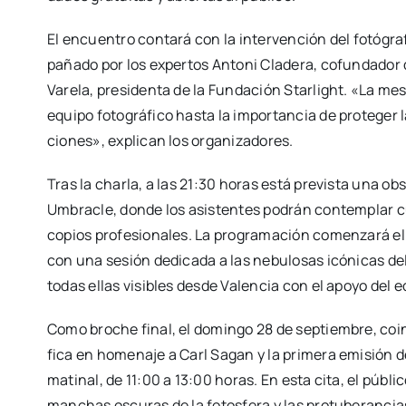
El encuen­tro con­ta­rá con la inter­ven­ción del fotó­g
pa­ña­do por los exper­tos Anto­ni Cla­de­ra, cofun­da­do
Vare­la, pre­si­den­ta de la Fun­da­ción Star­light. «La mes
equi­po foto­grá­fi­co has­ta la impor­tan­cia de pro­te­ger 
cio­nes», expli­can los orga­ni­za­do­res.
Tras la char­la, a las 21:30 horas está pre­vis­ta una obs
Umbra­cle, don­de los asis­ten­tes podrán con­tem­plar cú
co­pios pro­fe­sio­na­les. La pro­gra­ma­ción comen­za­rá e
con una sesión dedi­ca­da a las nebu­lo­sas icó­ni­cas de
todas ellas visi­bles des­de Valen­cia con el apo­yo del equ
Como bro­che final, el domin­go 28 de sep­tiem­bre, coin­ci
fi­ca en home­na­je a Carl Sagan y la pri­me­ra emi­sión d
mati­nal, de 11:00 a 13:00 horas. En esta cita, el públi
man­chas oscu­ras de la fotos­fe­ra y las pro­tu­be­ran­cias