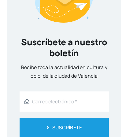
Suscríbete a nuestro
boletín
Reci­be toda la actua­li­dad en cul­tu­ra y
ocio, de la ciu­dad de Valen­cia
SUSCRÍBETE