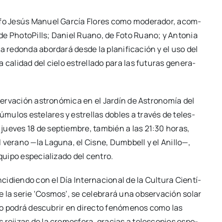
ra­fo Jesús Manuel Gar­cía Flo­res como mode­ra­dor, acom­
r de Pho­to­Pills; Daniel Ruano, de Foto Ruano; y Anto­nia
a redon­da abor­da­rá des­de la pla­ni­fi­ca­ción y el uso del
la cali­dad del cie­lo estre­lla­do para las futu­ras gene­ra­
er­va­ción astro­nó­mi­ca en el Jar­dín de Astro­no­mía del
mu­los este­la­res y estre­llas dobles a tra­vés de teles­
l jue­ves 18 de sep­tiem­bre, tam­bién a las 21:30 horas,
l verano —la Lagu­na, el Cis­ne, Dumb­bell y el Ani­llo—,
i­po espe­cia­li­za­do del cen­tro.
­dien­do con el Día Inter­na­cio­nal de la Cul­tu­ra Cien­tí­
e la serie ‘Cos­mos’, se cele­bra­rá una obser­va­ción solar
­co podrá des­cu­brir en direc­to fenó­me­nos como las
 roji­zas de la cro­mos­fe­ra, gra­cias a teles­co­pios espe­