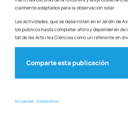
cial­men­te adap­ta­dos para la obser­va­ción solar.
Las acti­vi­da­des, que se desa­rro­llan en el Jar­dín de 
los públi­cos has­ta com­ple­tar afo­ro y depen­de­rán de la
tat de les Arts i les Cièn­cies como un refe­ren­te en divul­
Comparte esta publicación
Actua­li­dad
Des­ta­ca­mos