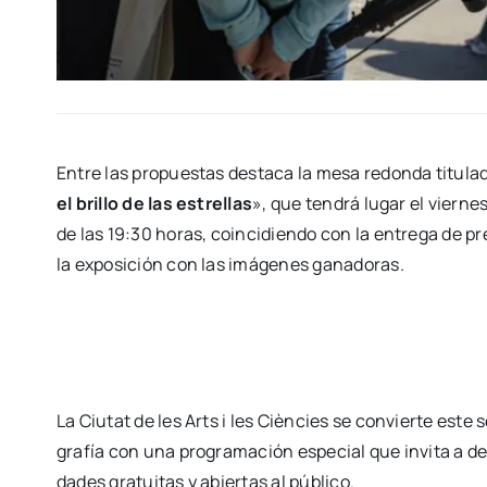
Entre las pro­pues­tas des­ta­ca la mesa redon­da titu­la­
el bri­llo de las estre­llas
», que ten­drá lugar el vier­ne
de las 19:30 horas, coin­ci­dien­do con la entre­ga de p
la expo­si­ción con las imá­ge­nes gana­do­ras.
La Ciu­tat de les Arts i les Cièn­cies se con­vier­te este s
gra­fía con una pro­gra­ma­ción espe­cial que invi­ta a des
da­des gra­tui­tas y abier­tas al públi­co.