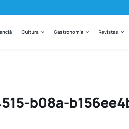
en­cià
Cul­tu­ra
Gas­tro­no­mía
Revis­tas
4515-b08a-b156ee4