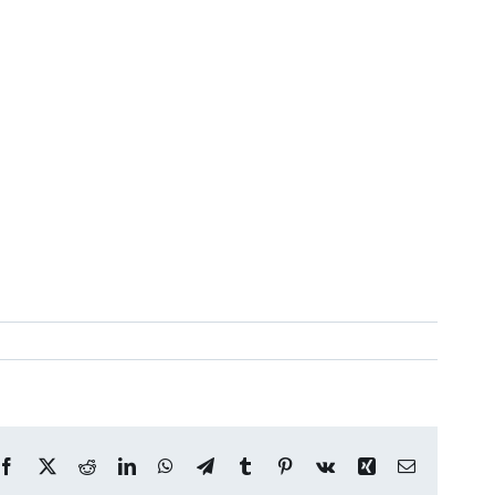
Facebook
X
Reddit
LinkedIn
WhatsApp
Telegram
Tumblr
Pinterest
Vk
Xing
Correo
electrónico