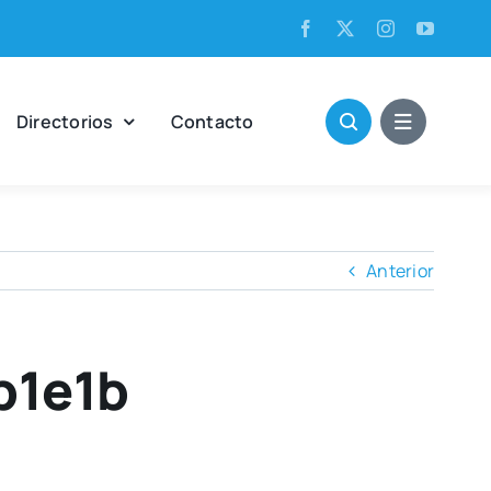
Direc­to­rios
Con­tac­to
Anterior
b1e1b