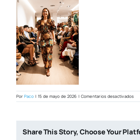
en
Por
Paco
|
15 de mayo de 2026
|
Comentarios desactivados
14
07
45
b0
Share This Story, Choose Your Plat
b1