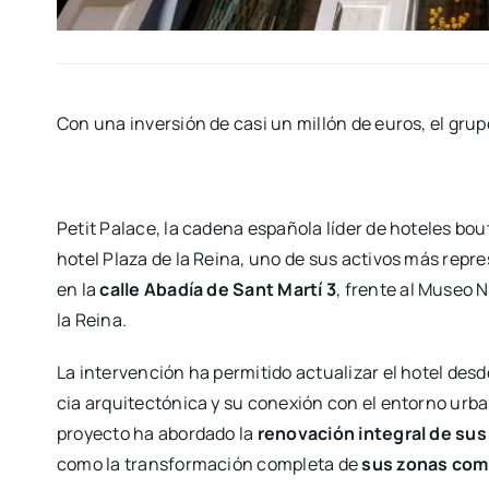
Con una inver­sión de casi un millón de euros, el gru­p
Petit Pala­ce, la cade­na espa­ño­la líder de hote­les bou­t
hotel Pla­za de la Rei­na, uno de sus acti­vos más repre­sen
en la
calle Aba­día de Sant Mar­tí 3
, fren­te al Museo N
la Rei­na.
La inter­ven­ción ha per­mi­ti­do actua­li­zar el hotel de
cia arqui­tec­tó­ni­ca y su cone­xión con el entorno ur
pro­yec­to ha abor­da­do la
reno­va­ción inte­gral de sus
como la trans­for­ma­ción com­ple­ta de
sus zonas com