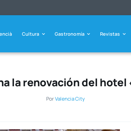
en­cià
Cul­tu­ra
Gas­tro­no­mía
Revis­tas
na la renovación del hotel 
Por
Valen­cia City