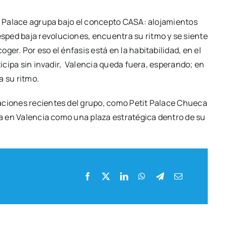
t Pala­ce agru­pa bajo el con­cep­to CASA: alo­ja­mien­tos
­ped baja revo­lu­cio­nes, encuen­tra su rit­mo y se sien­te
­ger. Por eso el énfa­sis está en la habi­ta­bi­li­dad, en el
ti­ci­pa sin inva­dir, Valen­cia que­da fue­ra, espe­ran­do; en
a su rit­mo.
a­cio­nes recien­tes del gru­po, como Petit Pala­ce Chue­ca
cia en Valen­cia como una pla­za estra­té­gi­ca den­tro de su