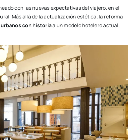
nea­do con las nue­vas expec­ta­ti­vas del via­je­ro, en el
­ral. Más allá de la actua­li­za­ción esté­ti­ca, la refor­ma
 urba­nos con his­to­ria
a un mode­lo hote­le­ro actual,