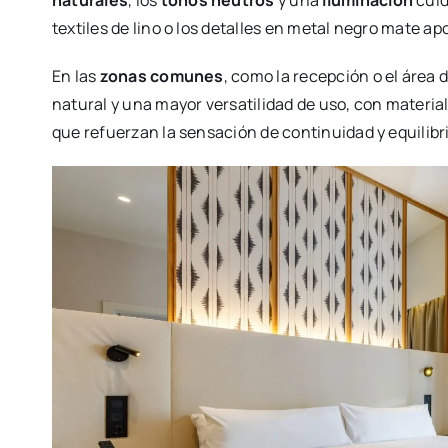
natu­ra­les
, los
tonos neu­tros
y una
ilu­mi­na­ción
cui­
tex­ti­les de lino o los deta­lles en metal negro mate apor
En las
zonas comu­nes
, como la recep­ción o el área de
natu­ral y una mayor ver­sa­ti­li­dad de uso, con mate­ria
que refuer­zan la sen­sa­ción de con­ti­nui­dad y equi­li­br