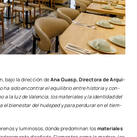
gn, bajo la direc­ción de
Ana Guasp, Direc­to­ra de Arqui­
­vo ha sido encon­trar el equi­li­brio entre his­to­ria y con­
o a la luz de Valen­cia, los mate­ria­les y la iden­ti­dad del
ra el bien­es­tar del hués­ped y para per­du­rar en el tiem­
re­nos y lumi­no­sos, don­de pre­do­mi­nan los
mate­ria­les