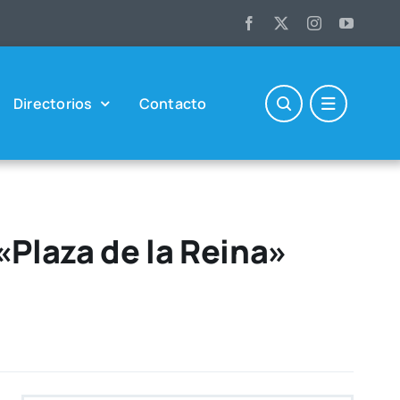
Direc­to­rios
Con­tac­to
«Plaza de la Reina»