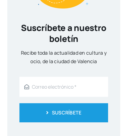
Suscríbete a nuestro
boletín
Reci­be toda la actua­li­dad en cul­tu­ra y
ocio, de la ciu­dad de Valen­cia
SUSCRÍBETE