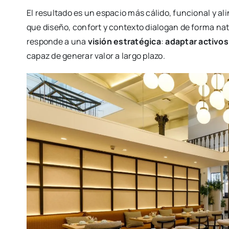
El resul­ta­do es un espa­cio más cáli­do, fun­cio­nal y ali­
que dise­ño, con­fort y con­tex­to dia­lo­gan de for­ma natu
res­pon­de a una
visión estra­té­gi­ca
:
adap­tar acti­vos
capaz de gene­rar valor a lar­go pla­zo.