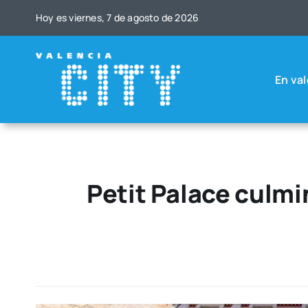
Saltar
Hoy es vier­nes, 7 de agos­to de 2026
al
contenido
En val
Petit Palace culmi