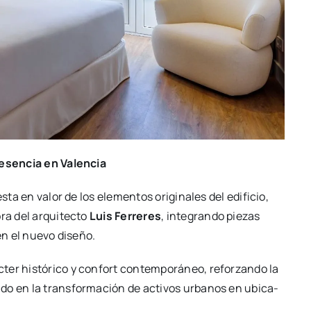
e­sen­cia en Valen­cia
ta en valor de los ele­men­tos ori­gi­na­les del edi­fi­cio,
ra del arqui­tec­to
Luis Ferre­res
, inte­gran­do pie­zas
 en el nue­vo dise­ño.
er his­tó­ri­co y con­fort con­tem­po­rá­neo, refor­zan­do la
a­do en la trans­for­ma­ción de acti­vos urba­nos en ubi­ca­