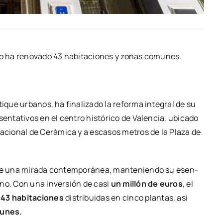
o ha reno­va­do 43 habi­ta­cio­nes y zonas comu­nes.
i­que urba­nos, ha fina­li­za­do la refor­ma inte­gral de su
­ta­ti­vos en el cen­tro his­tó­ri­co de Valen­cia, ubi­ca­do
acio­nal de Cerá­mi­ca y a esca­sos metros de la Pla­za de
s­de una mira­da con­tem­po­rá­nea, man­te­nien­do su esen­
bano. Con una inver­sión de casi
un millón de euros
, el
 43 habi­ta­cio­nes
dis­tri­bui­das en cin­co plan­tas, así
u­nes.