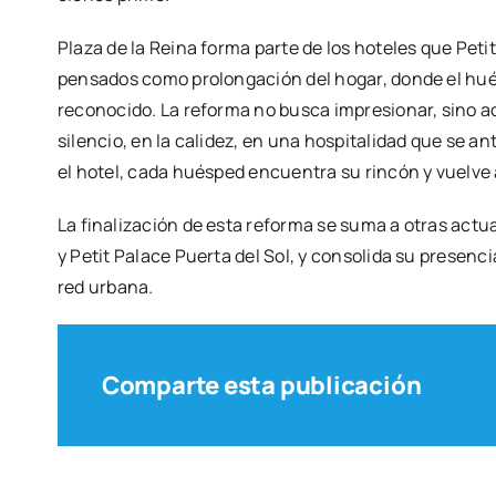
Pla­za de la Rei­na for­ma par­te de los hote­les que Peti
pen­sa­dos como pro­lon­ga­ción del hogar, don­de el hués
reco­no­ci­do. La refor­ma no bus­ca impre­sio­nar, sino aco
silen­cio, en la cali­dez, en una hos­pi­ta­li­dad que se an
el hotel, cada hués­ped encuen­tra su rin­cón y vuel­ve 
La fina­li­za­ción de esta refor­ma se suma a otras actu
y Petit Pala­ce Puer­ta del Sol, y con­so­li­da su pre­sen­
red urba­na.
Comparte esta publicación