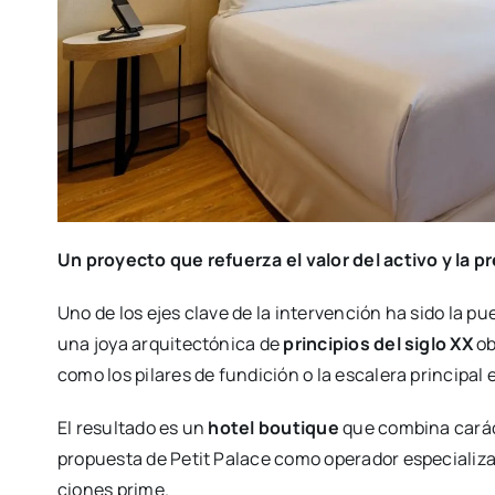
Un pro­yec­to que refuer­za el valor del acti­vo y la pr
Uno de los ejes cla­ve de la inter­ven­ción ha sido la pues­
una joya arqui­tec­tó­ni­ca de
prin­ci­pios del siglo XX
ob
como los pila­res de fun­di­ción o la esca­le­ra prin­ci­pal
El resul­ta­do es un
hotel bou­ti­que
que com­bi­na carác­t
pro­pues­ta de Petit Pala­ce como ope­ra­dor espe­cia­li­z
cio­nes pri­me.