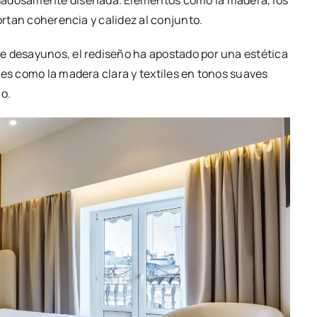
da­do­sa­men­te dise­ña­da. Ele­men­tos como la made­ra, los
­tan cohe­ren­cia y cali­dez al con­jun­to.
 desa­yu­nos, el redi­se­ño ha apos­ta­do por una esté­ti­ca
­les como la made­ra cla­ra y tex­ti­les en tonos sua­ves
io.