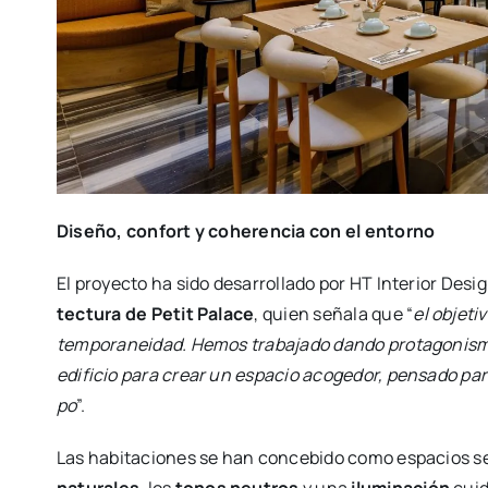
Dise­ño, con­fort y cohe­ren­cia con el entorno
El pro­yec­to ha sido desa­rro­lla­do por HT Inte­rior Desi
tec­tu­ra de Petit Pala­ce
, quien seña­la que “
el obje­ti
tem­po­ra­nei­dad. Hemos tra­ba­ja­do dan­do pro­ta­go­nis­m
edi­fi­cio para crear un espa­cio aco­ge­dor, pen­sa­do pa
po
”.
Las habi­ta­cio­nes se han con­ce­bi­do como espa­cios se