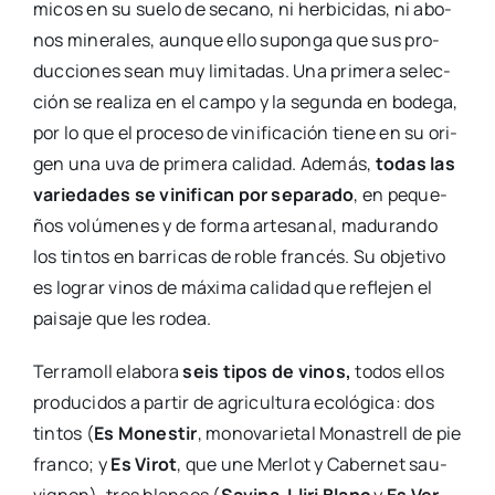
ños volú­me­nes y de for­ma arte­sa­nal, madu­ran­do
los tin­tos en barri­cas de roble fran­cés. Su obje­ti­vo
es lograr vinos de máxi­ma cali­dad que refle­jen el
pai­sa­je que les rodea.
Terra­moll ela­bo­ra
seis tipos de vinos,
todos ellos
pro­du­ci­dos a par­tir de agri­cul­tu­ra eco­ló­gi­ca: dos
tin­tos (
Es Mones­tir
, mono­va­rie­tal Monas­trell de pie
fran­co; y
Es Virot
, que une Mer­lot y Caber­net sau­
vig­non), tres blan­cos (
Savi­na
,
Lli­ri Blanc
y
Es Ver­
mut
) y un rosa­do (
Rosa de Mar
). En el
apar­ta­do
enotu­rís­ti­co
, la bode­ga ofre­ce degus­ta­cio­nes de
sus vinos, de mayo a sep­tiem­bre, los lunes, mar­tes,
jue­ves y vier­nes, de 19.00 a 21.00 horas. Esta acti­vi­
dad inclu­ye un paseo por los viñe­dos y su entorno,
la visi­ta a la bode­ga, degus­ta­ción de 3 vinos y ape­ri­