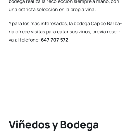
bode­ga rea­li­za la reco­lec­ción siem­pre a mano, con
una estric­ta selec­ción en la pro­pia viña.
Y para los más intere­sa­dos, la bode­ga Cap de Bar­ba­
ria ofre­ce visi­tas para catar sus vinos, pre­via reser­
va al telé­fono:
647 707 572
.
Viñedos y Bodega
Terramoll
Jus­to en la par­te opues­ta de la isla, en el alti­plano
de La Mola –a unos 200 metros de alti­tud y
baña­
dos
por cons­tan­tes vien­tos sali­nos– se encuen­tran
los viñe­dos y
bode­ga Terra­moll
, que data tam­bién