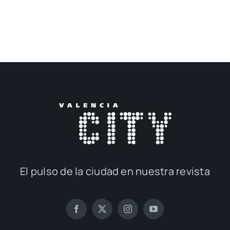
El pul­so de la ciu­dad en nues­tra revis­ta
© 2017 — 2026
Publi­ca­cio­nes M&D
con la cola­bo­ra­ción de
Elca Con­te­ni­dos
| Todos los dere­chos reser­va­dos | Powe­
red by
inge­nia.