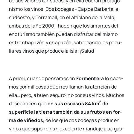
de sus valo­res turís­ti­cos; y en ella cobran pro­ta­go­
nis­mo los vinos. Dos bode­gas –Cap de Bar­ba­ria, al
sudoes­te, y Terra­moll, en el alti­plano de la Mola,
ambas del año 2000– hacen que los aman­tes del
enotu­ris­mo tam­bién pue­dan dis­fru­tar del mis­mo
entre cha­pu­zón y cha­pu­zón, sabo­rean­do los pecu­
lia­res vinos que pro­du­ce la isla. ¡Salud!
A prio­ri, cuan­do pen­sa­mos en
For­men­te­ra
lo hace­
mos por mil cosas que nos lla­man la aten­ción de
ella… pero, a buen segu­ro, no por sus vinos. Muchos
2
des­co­no­cen que
en sus esca­sos 84 km
de
super­fi­cie la tie­rra tam­bién da sus fru­tos en for­
ma de viñe­dos
, de los que dos bode­gas pro­du­cen
vinos que supo­nen un exce­len­te mari­da­je a su gas­