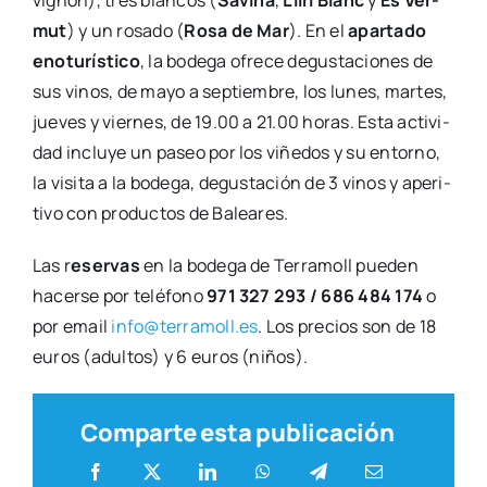
ti­vo con pro­duc­tos de Balea­res.
Las r
eser­vas
en la bode­ga de Terra­moll pue­den
hacer­se por telé­fono
971 327 293 / 686 484 174
o
por email
info@terramoll.es
. Los pre­cios son de 18
euros (adul­tos) y 6 euros (niños).
Comparte esta publicación
Actua­li­dad