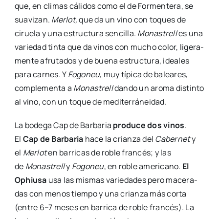
que, en cli­mas cáli­dos como el de For­men­te­ra, se
sua­vi­zan.
Mer­lot,
que da un vino con toques de
cirue­la y una estruc­tu­ra sen­ci­lla.
Monas­trell
es una
varie­dad tin­ta que da vinos con mucho color, lige­ra­
men­te afru­ta­dos y de bue­na estruc­tu­ra, idea­les
para car­nes. Y
Fogo­neu
, muy típi­ca de balea­res,
com­ple­men­ta a
Monas­trell
dan­do un aro­ma dis­tin­to
al vino, con un toque de medi­te­rrá­nei­dad.
La bode­ga Cap de Bar­ba­ria
pro­du­ce dos vinos
.
El
Cap de Bar­ba­ria
hace la crian­za del
Caber­net
y
el
Mer­lot
en barri­cas de roble fran­cés; y las
de
Monas­trell
y
Fogo­neu
, en roble ame­ri­cano.
El
Ophiu­sa
usa las mis­mas varie­da­des pero mace­ra­
das con menos tiem­po y una crian­za más cor­ta
(entre 6–7 meses en barri­ca de roble fran­cés). La