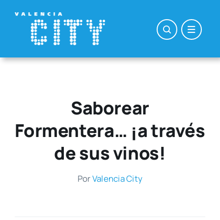
Saltar
al
contenido
Saborear
Formentera… ¡a través
de sus vinos!
Por
Valen­cia City