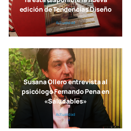
Susana Ollero entrevista al
psicólogo Fernando Pena en
«Saludables»
Actua­li­dad