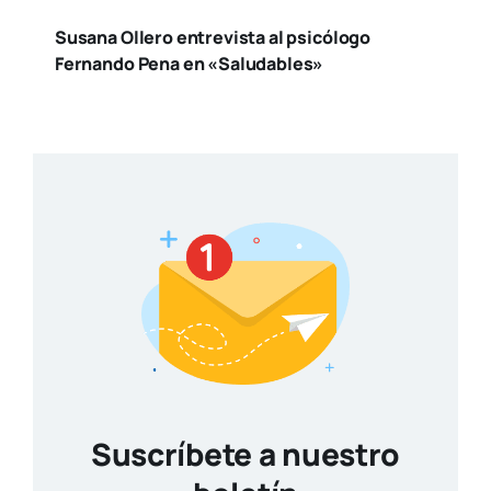
Suscríbete a nuestro
boletín
Reci­be toda la actua­li­dad en cul­tu­ra y
ocio, de la ciu­dad de Valen­cia