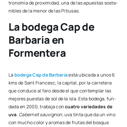
tro­no­mía de pro­xi­mi­dad, una de las apues­tas sos­te­
ni­bles de la menor de las Pitiu­sas.
La bodega Cap de
Barbaria en
Formentera
La
bode­ga
Cap de Bar­ba­ria
está ubi­ca­da a unos 6
kms de Sant Fran­cesc, la capi­tal, por la carre­te­ra
que con­du­ce al faro des­de el que con­tem­plar las
mejo­res pues­tas de sol de la isla. Esta bode­ga, fun­
da­da en 2000, tra­ba­ja con
cua­tro varie­da­des de
uva
.
Caber­net sau­vig­non
, uva tin­ta que da un vino
con mucho color y aro­mas de fru­tas del bos­que