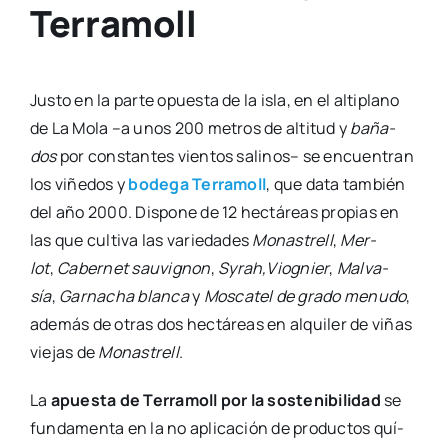
del año 2000. Dis­po­ne de 12 hec­tá­reas pro­pias en
las que cul­ti­va las varie­da­des
Monas­trell
,
Mer­
lot
,
Caber­net
sau­vig­non
,
Syrah,Viognier
,
Mal­va­
sía
,
Gar­na­cha blan­ca
y
Mos­ca­tel de gra­do menu­do
,
ade­más de otras dos hec­tá­reas en alqui­ler de viñas
vie­jas de
Monas­trell
.
La
apues­ta de Terra­moll por la sos­te­ni­bi­li­dad
se
fun­da­men­ta en la no apli­ca­ción de pro­duc­tos quí­
mi­cos en su sue­lo de secano, ni her­bi­ci­das, ni abo­
nos mine­ra­les, aun­que ello supon­ga que sus pro­
duc­cio­nes sean muy limi­ta­das. Una pri­me­ra selec­
ción se rea­li­za en el cam­po y la segun­da en bode­ga,
por lo que el pro­ce­so de vini­fi­ca­ción tie­ne en su ori­
gen una uva de pri­me­ra cali­dad. Ade­más,
todas las
varie­da­des se vini­fi­can por sepa­ra­do
, en peque­