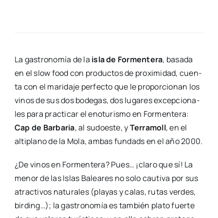
La gas­tro­no­mía de la
isla de For­men­te­ra
, basa­da
en el slow food con pro­duc­tos de pro­xi­mi­dad, cuen­
ta con el mari­da­je per­fec­to que le pro­por­cio­nan los
vinos de sus dos bode­gas, dos luga­res excep­cio­na­
les para prac­ti­car el enotu­ris­mo en For­men­te­ra:
Cap de Bar­ba­ria
, al sudoes­te, y
Terra­moll
, en el
alti­plano de la Mola, ambas fun­dads en el año 2000.
¿De vinos en For­men­te­ra? Pues… ¡cla­ro que sí! La
menor de las Islas Balea­res no solo cau­ti­va por sus
atrac­ti­vos natu­ra­les (pla­yas y calas, rutas ver­des,
bir­ding…); la gas­tro­no­mía es tam­bién pla­to fuer­te