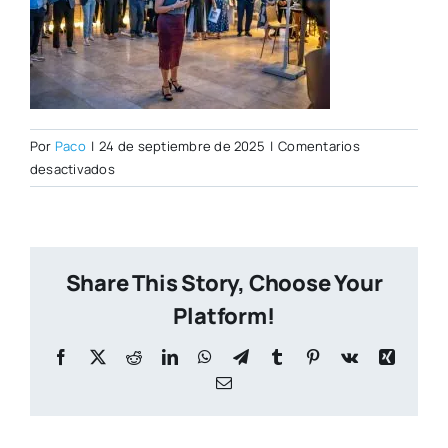
Por
Paco
|
24 de septiembre de 2025
|
Comentarios
en
desactivados
_DSC0771
Share This Story, Choose Your
Platform!
Facebook
X
Reddit
LinkedIn
WhatsApp
Telegram
Tumblr
Pinterest
Vk
Xing
Correo
electrónico