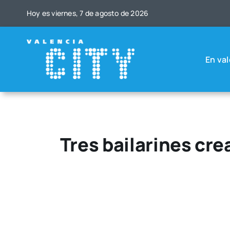
Saltar
Hoy es vier­nes, 7 de agos­to de 2026
al
contenido
En val
Tres bailarines cr