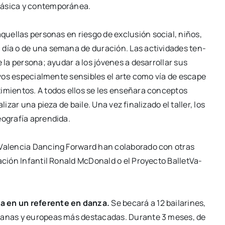
lá­si­ca y con­tem­po­rá­nea.
a aque­llas per­so­nas en ries­go de exclu­sión
social, niños,
 un día o de una sema­na de
dura­ción. Las acti­vi­da­des ten­
e la
per­so­na; ayu­dar a los jóve­nes a desa­rro­llar sus
­vos espe­cial­men­te sen­si­bles el arte como vía de esca­pe
i­mien­tos. A todos ellos se les ense­ña­ra con­cep­tos
li­zar una pie­za de bai­le. Una vez fina­li­za­do el
taller, los
o­gra­fía apren­di­da.
 Valen­cia Dan­cing For­ward han cola­bo­ra­do
con otras
n­da­ción Infan­til Ronald McDo­nald o
el Pro­yec­to Ballet­Va­
ia en un refe­ren­te en dan­za.
Se beca­rá a 12 bai­la­ri­nes,
ia­nas y
euro­peas más des­ta­ca­das. Duran­te 3 meses, de