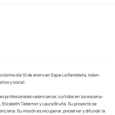
l pró­xi­mo día 10 de enero en Espai La
Ram­ble­ta, Valen­
­ti­vo y social.
nes pro­fe­sio­na­les valen­cia­nos, cur­ti­dos
en los esce­na­
 Eli­za­beth Taber­ner y
Lau­ra Bru­ña. Su pro­yec­to se
len­cia­na.
Su misión es recu­pe­rar, pre­ser­var y difun­dir la