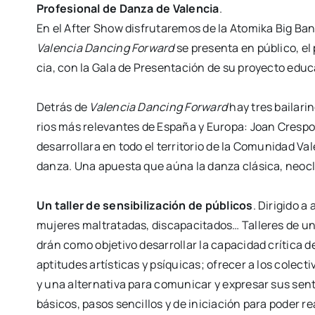
Pro­fe­sio­nal de Dan­za de Valen­cia
.
En el After Show dis­fru­ta­re­mos de la Ato­mi­ka Big B
Valen­cia Dan­cing For­ward
se pre­sen­ta en públi­co, e
cia, con la Gala de Pre­sen­ta­ción de su pro­yec­to edu­ca
Detrás de
Valen­cia Dan­cing For­ward
hay tres bai­la­ri­
rios más rele­van­tes de Espa­ña y Euro­pa: Joan Cres­po,
desa­rro­lla­ra en todo el terri­to­rio de la Comu­ni­dad Va
dan­za. Una apues­ta que aúna la dan­za
clá­si­ca, neo­c
Un taller de sen­si­bi­li­za­ción de públi­cos
. Diri­gi­do 
muje­res mal­tra­ta­das, dis­ca­pa­ci­ta­dos… Talle­res de
drán como obje­ti­vo desa­rro­llar la capa­ci­dad crí­ti­ca d
apti­tu­des artís­ti­cas y psí­qui­cas; ofre­cer a los
colec­ti
y una alter­na­ti­va para
comu­ni­car y expre­sar sus sen­t
bási­cos,
pasos sen­ci­llos y de ini­cia­ción para poder rea­