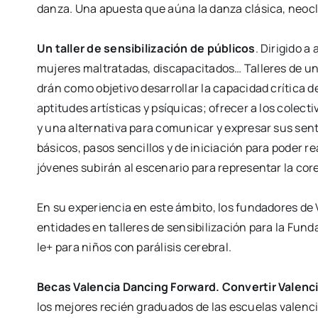
dan­za. Una apues­ta que aúna la dan­za
clá­si­ca, neo­c
Un taller de sen­si­bi­li­za­ción de públi­cos
. Diri­gi­do 
muje­res mal­tra­ta­das, dis­ca­pa­ci­ta­dos… Talle­res de
drán como obje­ti­vo desa­rro­llar la capa­ci­dad crí­ti­ca d
apti­tu­des artís­ti­cas y psí­qui­cas; ofre­cer a los
colec­ti
y una alter­na­ti­va para
comu­ni­car y expre­sar sus sen­t
bási­cos,
pasos sen­ci­llos y de ini­cia­ción para poder rea­
jóve­nes subirán al esce­na­rio para repre­sen­tar la core
En su expe­rien­cia en este ámbi­to, los fun­da­do­res de
enti­da­des en talle­res de sen­si­bi­li­za­ción para la Fu
le+ para niños con pará­li­sis cere­bral.
Becas Valen­cia Dan­cing For­ward. Con­ver­tir Valen­c
los mejo­res recién gra­dua­dos de las escue­las valen­c