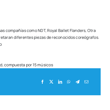
iver­sas com­pa­ñías como NDT, Royal Ballet
Flan­ders, Otra
­ta­ran dife­ren­tes
pie­zas de reco­no­ci­dos coreó­gra­fos.
io
and, com­pues­ta por 15 músi­cos