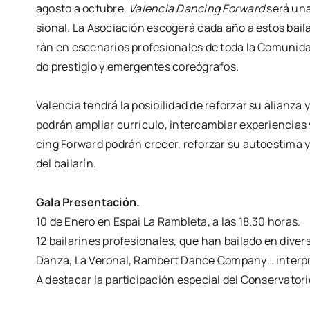
agos­to a octu­bre,
Valen­cia Dan­cing
For­ward
será una 
sio­nal. La Aso­cia­ción
esco­ge­rá cada año a estos bai­la­
rán en
esce­na­rios pro­fe­sio­na­les de toda la Comu­ni­d
do pres­ti­gio y emer­gen­tes coreó­gra­fos.
Valen­cia ten­drá la posi­bi­li­dad de refor­zar su alian­z
podrán ampliar currícu­lo, inter­cam­biar expe­rien­cia
cing For­ward podrán cre­cer, refor­zar su auto­es­ti­ma
del bai­la­rín.
Gala Pre­sen­ta­ción.
10 de Enero en Espai La Ram­ble­ta, a las 18.30 horas.
12 bai­la­ri­nes pro­fe­sio­na­les, que han bai­la­do en d
Dan­za, La Vero­nal, Ram­bert Dan­ce Com­pany… inter­pre
A des­ta­car la par­ti­ci­pa­ción espe­cial del Con­ser­va­to­r