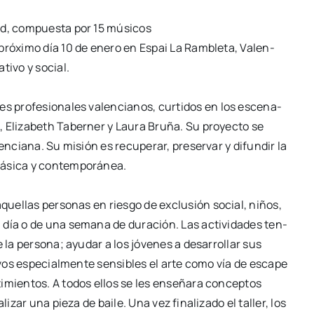
and, com­pues­ta por 15 músi­cos
l pró­xi­mo día 10 de enero en Espai La
Ram­ble­ta, Valen­
­ti­vo y social.
nes pro­fe­sio­na­les valen­cia­nos, cur­ti­dos
en los esce­na­
 Eli­za­beth Taber­ner y
Lau­ra Bru­ña. Su pro­yec­to se
len­cia­na.
Su misión es recu­pe­rar, pre­ser­var y difun­dir la
lá­si­ca y con­tem­po­rá­nea.
a aque­llas per­so­nas en ries­go de exclu­sión
social, niños,
 un día o de una sema­na de
dura­ción. Las acti­vi­da­des ten­
e la
per­so­na; ayu­dar a los jóve­nes a desa­rro­llar sus
­vos espe­cial­men­te sen­si­bles el arte como vía de esca­pe
i­mien­tos. A todos ellos se les ense­ña­ra con­cep­tos
li­zar una pie­za de bai­le. Una vez fina­li­za­do el
taller, los