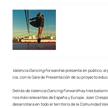
Valen­cia Dan­cing For­ward
se pre­sen­ta en públi­co, e
cia, con la Gala de Pre­sen­ta­ción de su pro­yec­to edu­ca
Detrás de
Valen­cia Dan­cing For­ward
hay tres bai­la­ri­
rios más rele­van­tes de Espa­ña y Euro­pa: Joan Cres­po,
desa­rro­lla­ra en todo el terri­to­rio de la Comu­ni­dad Va