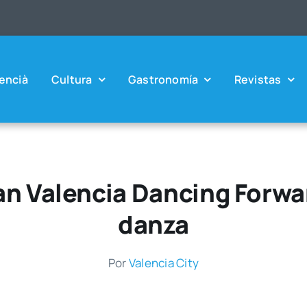
en­cià
Cul­tu­ra
Gas­tro­no­mía
Revis­tas
ean Valencia Dancing Forwa
danza
Por
Valen­cia City