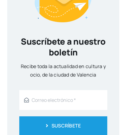
Suscríbete a nuestro
boletín
Reci­be toda la actua­li­dad en cul­tu­ra y
ocio, de la ciu­dad de Valen­cia
SUSCRÍBETE