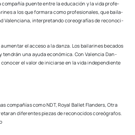
com­pa­ñía puen­te entre la edu­ca­ción y la vida pro­fe­
ri­nes a los que for­ma­ra como pro­fe­sio­na­les, que bai­la­
ad Valen­cia­na, inter­pre­tan­do coreo­gra­fías de
reco­no­ci­
a y aumen­tar el acce­so a la dan­za. Los
bai­la­ri­nes beca­dos
s y ten­drán una ayu­da
eco­nó­mi­ca. Con Valen­cia Dan­
 y cono­cer
el valor de ini­ciar­se en la vida inde­pen­dien­te
iver­sas com­pa­ñías como NDT, Royal Ballet
Flan­ders, Otra
­ta­ran dife­ren­tes
pie­zas de reco­no­ci­dos coreó­gra­fos.
io