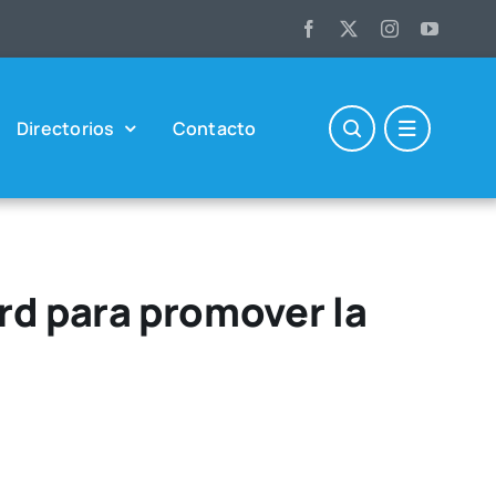
Direc­to­rios
Con­tac­to
rd para promover la