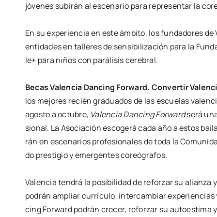
jóve­nes subirán al esce­na­rio para repre­sen­tar la core
En su expe­rien­cia en este ámbi­to, los fun­da­do­res de
enti­da­des en talle­res de sen­si­bi­li­za­ción para la Fu
le+ para niños con pará­li­sis cere­bral.
Becas Valen­cia Dan­cing For­ward. Con­ver­tir Valen­c
los mejo­res recién gra­dua­dos de las escue­las valen­c
agos­to a octu­bre,
Valen­cia Dan­cing
For­ward
será una 
sio­nal. La Aso­cia­ción
esco­ge­rá cada año a estos bai­la­
rán en
esce­na­rios pro­fe­sio­na­les de toda la Comu­ni­d
do pres­ti­gio y emer­gen­tes coreó­gra­fos.
Valen­cia ten­drá la posi­bi­li­dad de refor­zar su alian­z
podrán ampliar currícu­lo, inter­cam­biar expe­rien­cia
cing For­ward podrán cre­cer, refor­zar su auto­es­ti­ma