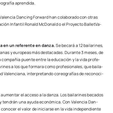
o­gra­fía apren­di­da.
 Valen­cia Dan­cing For­ward han cola­bo­ra­do
con otras
n­da­ción Infan­til Ronald McDo­nald o
el Pro­yec­to Ballet­Va­
ia en un refe­ren­te en dan­za.
Se beca­rá a 12 bai­la­ri­nes,
ia­nas y
euro­peas más des­ta­ca­das. Duran­te 3 meses, de
com­pa­ñía puen­te entre la edu­ca­ción y la vida pro­fe­
ri­nes a los que for­ma­ra como pro­fe­sio­na­les, que bai­la­
ad Valen­cia­na, inter­pre­tan­do coreo­gra­fías de
reco­no­ci­
a y aumen­tar el acce­so a la dan­za. Los
bai­la­ri­nes beca­dos
s y ten­drán una ayu­da
eco­nó­mi­ca. Con Valen­cia Dan­
 y cono­cer
el valor de ini­ciar­se en la vida inde­pen­dien­te