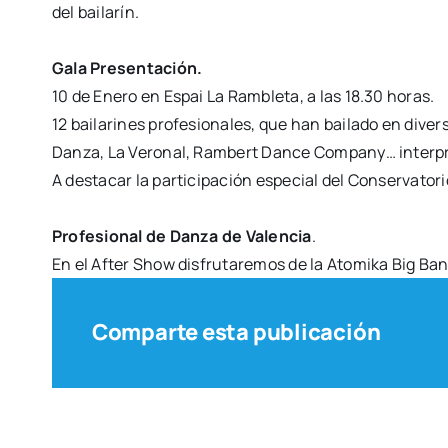
del bai­la­rín.
Gala Pre­sen­ta­ción.
10 de Enero en Espai La Ram­ble­ta, a las 18.30 horas.
12 bai­la­ri­nes pro­fe­sio­na­les, que han bai­la­do en d
Dan­za, La Vero­nal, Ram­bert Dan­ce Com­pany… inter­pre
A des­ta­car la par­ti­ci­pa­ción espe­cial del Con­ser­va­to­r
Pro­fe­sio­nal de Dan­za de Valen­cia
.
En el After Show dis­fru­ta­re­mos de la Ato­mi­ka Big B
Comparte esta publicación