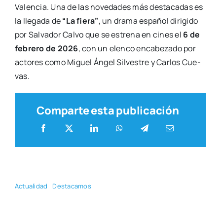
Valen­cia. Una de las nove­da­des más des­ta­ca­das es
la lle­ga­da de
“La fie­ra”
, un dra­ma espa­ñol diri­gi­do
por Sal­va­dor Cal­vo que se estre­na en cines el
6 de
febre­ro de 2026
, con un elen­co enca­be­za­do por
acto­res como Miguel Ángel Sil­ves­tre y Car­los Cue­
vas.
Comparte esta publicación
Actua­li­dad
Des­ta­ca­mos