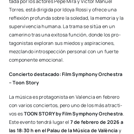
ta­da por los acto­res Pepe Mira y Víc­tor Manuel
Torres, está diri­gi­da por Ido­ya Ros­si y ofre­ce una
refle­xión pro­fun­da sobre la sole­dad, la memo­ria y la
super­vi­ven­cia huma­na. La tra­ma se sitúa en un
came­rino tras una exi­to­sa fun­ción, don­de los pro­
ta­go­nis­tas explo­ran sus mie­dos y aspi­ra­cio­nes,
mez­clan­do intros­pec­ción per­so­nal con un fuer­te
com­po­nen­te emo­cio­nal.
Con­cier­to des­ta­ca­do: Film Symphony Orches­tra
– Toon Story
La músi­ca es pro­ta­go­nis­ta en Valen­cia en febre­ro
con varios con­cier­tos, pero uno de los más atrac­ti­
vos es
TOON STORY by Film Symphony Orches­tra
.
Este even­to ten­drá lugar el
7 de febre­ro de 2026 a
las 18:30 h en el Palau de la Músi­ca de Valèn­cia
y