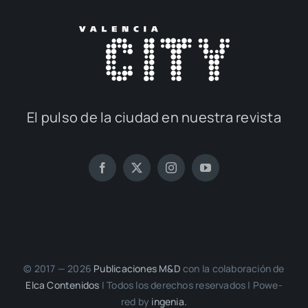
El pul­so de la ciu­dad en nues­tra revis­ta
© 2017 — 2026
Publi­ca­cio­nes M&D
con la cola­bo­ra­ción de
Elca Con­te­ni­dos
| Todos los dere­chos reser­va­dos | Powe­
red by
inge­nia.