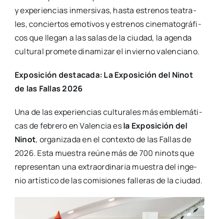
y expe­rien­cias inmer­si­vas, has­ta estre­nos tea­tra­
les, con­cier­tos emo­ti­vos y estre­nos cine­ma­to­grá­fi­
cos que lle­gan a las salas de la ciu­dad, la agen­da
cul­tu­ral pro­me­te dina­mi­zar el invierno valen­ciano.
Expo­si­ción des­ta­ca­da: La Expo­si­ción del Ninot
de las Fallas 2026
Una de las expe­rien­cias cul­tu­ra­les más emble­má­ti­
cas de febre­ro en Valen­cia es
la Expo­si­ción del
Ninot
, orga­ni­za­da en el con­tex­to de las Fallas de
2026. Esta mues­tra reúne más de 700 ninots que
repre­sen­tan una extra­or­di­na­ria mues­tra del inge­
nio artís­ti­co de las comi­sio­nes falle­ras de la ciu­dad.