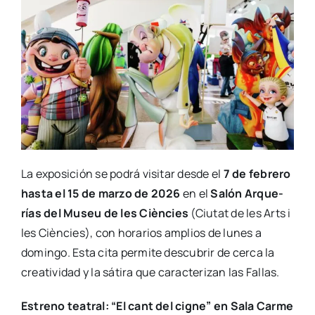
La expo­si­ción se podrá visi­tar des­de el
7 de febre­ro
has­ta el 15 de mar­zo de 2026
en el
Salón Arque­
rías del Museu de les Cièn­cies
(Ciu­tat de les Arts i
les Cièn­cies), con hora­rios amplios de lunes a
domin­go. Esta cita per­mi­te des­cu­brir de cer­ca la
crea­ti­vi­dad y la sáti­ra que carac­te­ri­zan las Fallas.
Estreno tea­tral: “El cant del cig­ne” en Sala Car­me