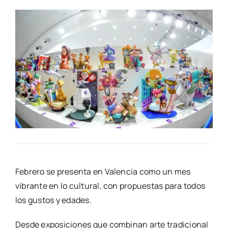
Febre­ro se pre­sen­ta en Valen­cia como un mes
vibran­te en lo cul­tu­ral, con pro­pues­tas para todos
los gus­tos y eda­des.
Des­de expo­si­cio­nes que com­bi­nan arte tra­di­cio­nal