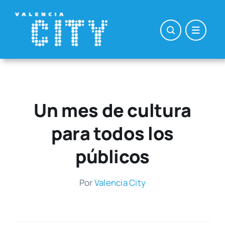
Saltar
al
contenido
Un mes de cultura
para todos los
públicos
Por
Valen­cia City