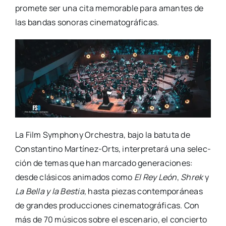
pro­me­te ser una cita memo­ra­ble para aman­tes de
las ban­das sono­ras cine­ma­to­grá­fi­cas.
La Film Symphony Orches­tra, bajo la batu­ta de
Cons­tan­tino Mar­­tí­­nez-Orts, inter­pre­ta­rá una selec­
ción de temas que han mar­ca­do gene­ra­cio­nes:
des­de clá­si­cos ani­ma­dos como
El Rey León
,
Shrek
y
La Bella y la Bes­tia
, has­ta pie­zas con­tem­po­rá­neas
de gran­des pro­duc­cio­nes cine­ma­to­grá­fi­cas. Con
más de 70 músi­cos sobre el esce­na­rio, el con­cier­to