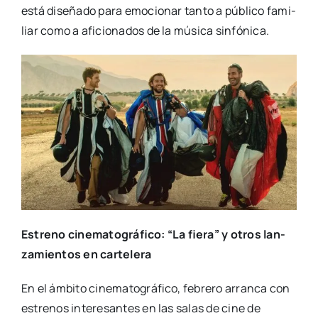
está dise­ña­do para emo­cio­nar tan­to a públi­co fami­
liar como a afi­cio­na­dos de la músi­ca sin­fó­ni­ca.
Estreno cine­ma­to­grá­fi­co: “La fie­ra” y otros lan­
za­mien­tos en car­te­le­ra
En el ámbi­to cine­ma­to­grá­fi­co, febre­ro arran­ca con
estre­nos intere­san­tes en las salas de cine de