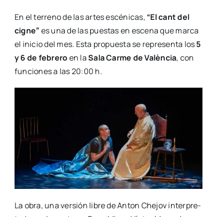
En el terreno de las artes escé­ni­cas,
“El cant del
cig­ne”
es una de las pues­tas en esce­na que mar­ca
el ini­cio del mes. Esta pro­pues­ta se repre­sen­ta los
5
y 6 de febre­ro
en la
Sala Car­me de Valèn­cia
, con
fun­cio­nes a las 20:00 h.
La obra, una ver­sión libre de Anton Che­jov inter­pre­