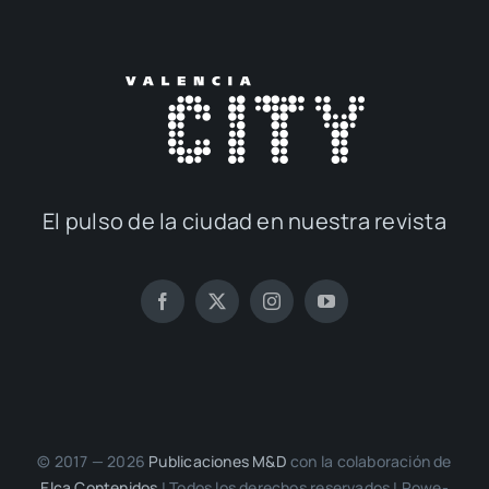
El pul­so de la ciu­dad en nues­tra revis­ta
© 2017 — 2026
Publi­ca­cio­nes M&D
con la cola­bo­ra­ción de
Elca Con­te­ni­dos
| Todos los dere­chos reser­va­dos | Powe­