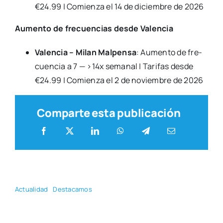
€24.99 | Comien­za el 14 de diciem­bre de 2026
Aumen­to de fre­cuen­cias des­de Valen­cia
Valen­cia – Milan Mal­pen­sa
: Aumen­to de fre­
cuen­cia a 7 — >14x sema­nal | Tari­fas des­de
€24.99 | Comien­za el 2 de noviem­bre de 2026
Comparte esta publicación
Actua­li­dad
Des­ta­ca­mos