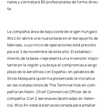
na­les y con­tra­ta­rá 80 pro­fe­sio­na­les de for­ma direc­
ta.
La com­pa­ñía área de bajo cos­te de ori­gen hún­ga­ro
Wizz Air abri­rá una nue­va base en el Aero­puer­to de
Mani­ses, cuyo ini­cio de ope­ra­cio­nes está pre­vis­to
para el 2 de noviem­bre de este año. El esta­ble­ci­
mien­to de la base «repre­sen­ta una inver­sión impor­
tan­te en la región y sub­ra­ya el com­pro­mi­so a lar­go
pla­zo de la aero­lí­nea con Espa­ña» en pala­bras de
Sil­via Mos­que­ra quien ha pre­sen­ta­do la ini­cia­ti­va
en las ins­ta­la­cio­nes de The Ter­mi­nal Hub en com­
pa­ñía Ian Malin, Chief Com­mer­cial Offi­cer de la
com­pa­ñía. Con 2 aero­na­ves des­ti­na­das en Valen­
cia, Wizz Air esta­rá bien posi­cio­na­da para ampliar