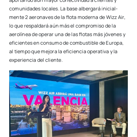
comu­ni­da­des loca­les. La base alber­ga­rá ini­cial­
men­te 2 aero­na­ves de la flo­ta moder­na de Wizz Air,
lo que res­pal­da­rá aún más el com­pro­mi­so de la
aero­lí­nea de ope­rar una de las flo­tas más jóve­nes y
efi­cien­tes en con­su­mo de com­bus­ti­ble de Euro­pa,
al tiem­po que mejo­ra la efi­cien­cia ope­ra­ti­va y la
expe­rien­cia del clien­te.