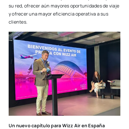
su red, ofre­cer aún mayo­res opor­tu­ni­da­des de via­je
y ofre­cer una mayor efi­cien­cia ope­ra­ti­va a sus
clien­tes.
Un nue­vo capí­tu­lo para Wizz Air en Espa­ña