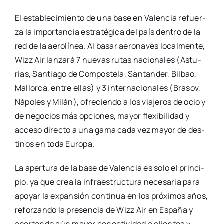
El esta­ble­ci­mien­to de una base en Valen­cia refuer­
za la impor­tan­cia estra­té­gi­ca del país den­tro de la
red de la aero­lí­nea. Al basar aero­na­ves local­men­te,
Wizz Air lan­za­rá 7 nue­vas rutas nacio­na­les (Astu­
rias, San­tia­go de Com­pos­te­la, San­tan­der, Bil­bao,
Mallor­ca, entre ellas) y 3 inter­na­cio­na­les (Bra­sov,
Nápo­les y Milán), ofre­cien­do a los via­je­ros de ocio y
de nego­cios más opcio­nes, mayor fle­xi­bi­li­dad y
acce­so direc­to a una gama cada vez mayor de des­
ti­nos en toda Euro­pa.
La aper­tu­ra de la base de Valen­cia es solo el prin­ci­
pio, ya que crea la infra­es­truc­tu­ra nece­sa­ria para
apo­yar la expan­sión con­ti­nua en los pró­xi­mos años,
refor­zan­do la pre­sen­cia de Wizz Air en Espa­ña y
apor­tan­do aún mayor conec­ti­vi­dad a clien­tes y