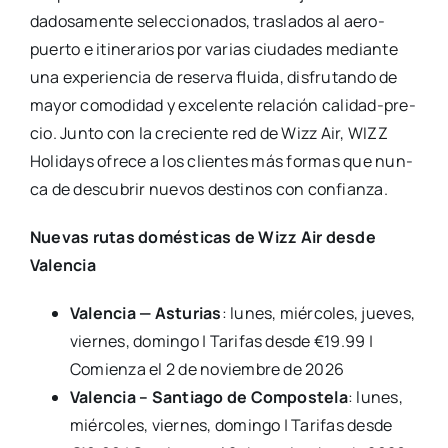
da­do­sa­men­te selec­cio­na­dos, tras­la­dos al aero­
puer­to e iti­ne­ra­rios por varias ciu­da­des median­te
una expe­rien­cia de reser­va flui­da, dis­fru­tan­do de
mayor como­di­dad y exce­len­te rela­ción cali­­dad-pre­­
cio. Jun­to con la cre­cien­te red de Wizz Air, WIZZ
Holi­days ofre­ce a los clien­tes más for­mas que nun­
ca de des­cu­brir nue­vos des­ti­nos con con­fian­za.
Nue­vas rutas domés­ti­cas de Wizz Air des­de
Valen­cia
Valen­cia — Astu­rias
: lunes, miér­co­les, jue­ves,
vier­nes, domin­go | Tari­fas des­de €19.99 |
Comien­za el 2 de noviem­bre de 2026
Valen­cia – San­tia­go de Com­pos­te­la
: lunes,
miér­co­les, vier­nes, domin­go | Tari­fas des­de