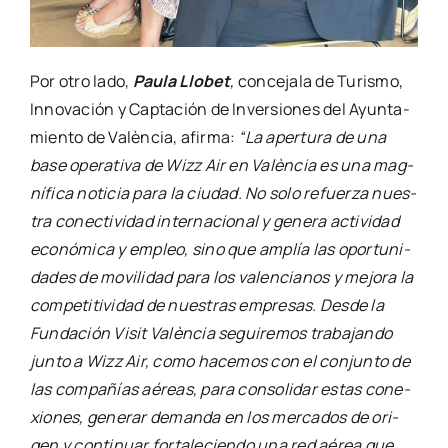
Por otro lado,
Pau­la Llo­bet
,
con­ce­ja­la de Turis­mo,
Inno­va­ción y Cap­ta­ción de Inver­sio­nes del Ayun­ta­
mien­to de Valèn­cia, afir­ma:
“La aper­tu­ra de una
base ope­ra­ti­va de Wizz Air en Valèn­cia es una mag­
ní­fi­ca noti­cia para la ciu­dad. No solo refuer­za nues­
tra conec­ti­vi­dad inter­na­cio­nal y gene­ra acti­vi­dad
eco­nó­mi­ca y empleo, sino que amplía las opor­tu­ni­
da­des de movi­li­dad para los valen­cia­nos y mejo­ra la
com­pe­ti­ti­vi­dad de nues­tras empre­sas. Des­de la
Fun­da­ción Visit Valèn­cia segui­re­mos tra­ba­jan­do
jun­to a Wizz Air, como hace­mos con el con­jun­to de
las com­pa­ñías aéreas, para con­so­li­dar estas cone­
xio­nes, gene­rar deman­da en los mer­ca­dos de ori­
gen y con­ti­nuar for­ta­le­cien­do una red aérea que