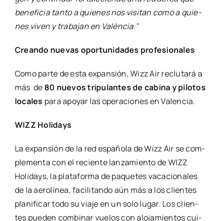
bene­fi­cia tan­to a quie­nes nos visi­tan como a quie­
nes viven y tra­ba­jan en Valèn­cia.”
Crean­do nue­vas opor­tu­ni­da­des pro­fe­sio­na­les
Como par­te de esta expan­sión, Wizz Air reclu­ta­rá a
más
de
80 nue­vos tri­pu­lan­tes de cabi­na y pilo­tos
loca­les
para apo­yar las ope­ra­cio­nes en Valen­cia.
WIZZ Holi­days
La expan­sión de la red espa­ño­la de Wizz Air se com­
ple­men­ta con el recien­te lan­za­mien­to de WIZZ
Holi­days, la pla­ta­for­ma de paque­tes vaca­cio­na­les
de la aero­lí­nea, faci­li­tan­do aún más a los clien­tes
pla­ni­fi­car todo su via­je en un solo lugar. Los clien­
tes pue­den com­bi­nar vue­los con alo­ja­mien­tos cui­