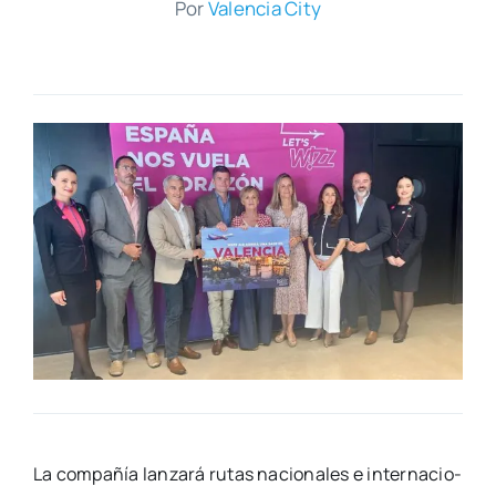
Por
Valen­cia City
La com­pa­ñía lan­za­rá rutas nacio­na­les e inter­na­cio­