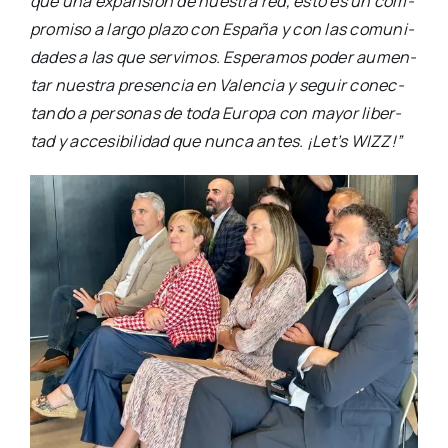
que una expan­sión de nues­tra red, esto es un com­
pro­mi­so a lar­go pla­zo con Espa­ña y con las comu­ni­
da­des a las que ser­vi­mos. Espe­ra­mos poder aumen­
tar nues­tra pre­sen­cia en Valen­cia y seguir conec­
tan­do a per­so­nas de toda Euro­pa con mayor liber­
tad y acce­si­bi­li­dad que nun­ca antes. ¡Let’s WIZZ!”