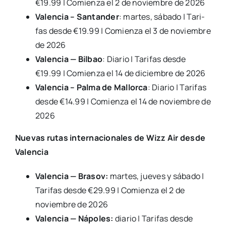
€19.99 | Comien­za el 2 de noviem­bre de 2026
Valen­cia – San­tan­der
: mar­tes, sába­do | Tari­
fas des­de €19.99 | Comien­za el 3 de noviem­bre
de 2026
Valen­cia — Bil­bao
: Dia­rio | Tari­fas des­de
€19.99 | Comien­za el 14 de diciem­bre de 2026
Valen­cia – Pal­ma de Mallor­ca
: Dia­rio | Tari­fas
des­de €14.99 | Comien­za el 14 de noviem­bre de
2026
Nue­vas rutas inter­na­cio­na­les de Wizz Air des­de
Valen­cia
Valen­cia — Bra­sov:
mar­tes, jue­ves y sába­do |
Tari­fas des­de €29.99 | Comien­za el 2 de
noviem­bre de 2026
Valen­cia — Nápo­les:
dia­rio | Tari­fas des­de