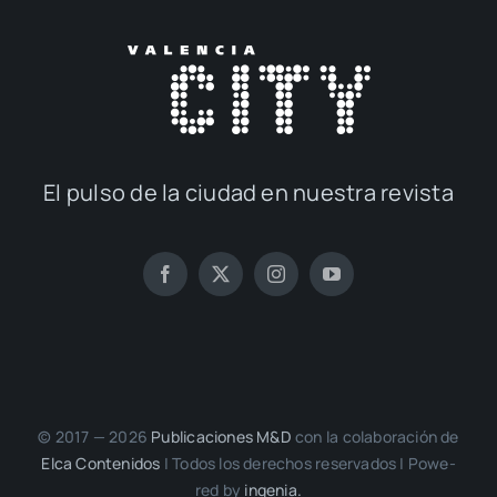
El pul­so de la ciu­dad en nues­tra revis­ta
© 2017 — 2026
Publi­ca­cio­nes M&D
con la cola­bo­ra­ción de
Elca Con­te­ni­dos
| Todos los dere­chos reser­va­dos | Powe­
red by
inge­nia.