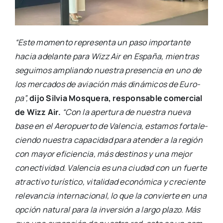
“Este momen­to repre­sen­ta un paso impor­tan­te
hacia ade­lan­te para Wizz Air en Espa­ña, mien­tras
segui­mos amplian­do nues­tra pre­sen­cia en uno de
los mer­ca­dos de avia­ción más diná­mi­cos de Euro­
pa”,
dijo Sil­via Mos­que­ra, res­pon­sa­ble comer­cial
de Wizz Air.
“Con la aper­tu­ra de nues­tra nue­va
base en el Aero­puer­to de Valen­cia, esta­mos for­ta­le­
cien­do nues­tra capa­ci­dad para aten­der a la región
con mayor efi­cien­cia, más des­ti­nos y una mejor
conec­ti­vi­dad. Valen­cia es una ciu­dad con un fuer­te
atrac­ti­vo turís­ti­co, vita­li­dad eco­nó­mi­ca y cre­cien­te
rele­van­cia inter­na­cio­nal, lo que la con­vier­te en una
opción natu­ral para la inver­sión a lar­go pla­zo. Más