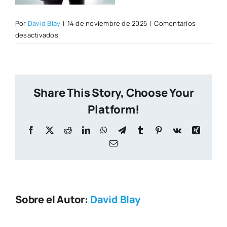
Por
David Blay
|
14 de noviembre de 2025
|
Comentarios
en
desactivados
portada_misterio-
en-
el-
barrio-
Share This Story, Choose Your
gotico_sergio-
vila-
Platform!
sanjuan_202505290817
Facebook
X
Reddit
LinkedIn
WhatsApp
Telegram
Tumblr
Pinterest
Vk
Xing
Correo
electrónico
Sobre el Autor:
David Blay