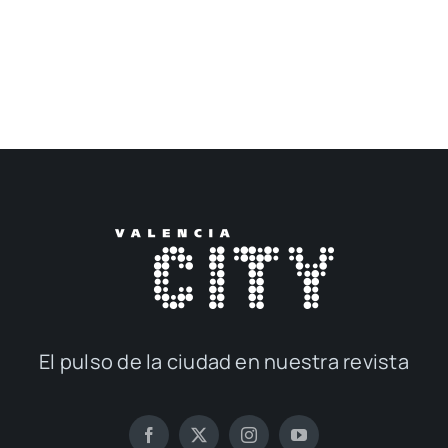
El pul­so de la ciu­dad en nues­tra revis­ta