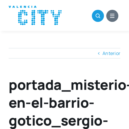
Saltar
al
contenido
Anterior
portada_misterio
en-el-barrio-
gotico_sergio-