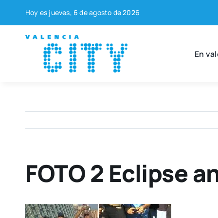
Saltar
Hoy es jue­ves, 6 de agos­to de 2026
al
contenido
En val
FOTO 2 Eclipse a