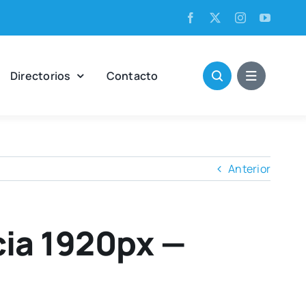
Direc­to­rios
Con­tac­to
Anterior
cia 1920px —