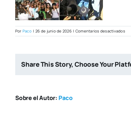
en
Por
Paco
|
26 de junio de 2026
|
Comentarios desactivados
FO
2
Ecl
anu
Share This Story, Choose Your Plat
de
20
Val
19
—
Sobre el Autor:
Paco