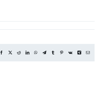
Facebook
X
Reddit
LinkedIn
WhatsApp
Telegram
Tumblr
Pinterest
Vk
Xing
Correo
electrónico