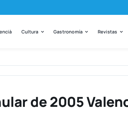
en­cià
Cul­tu­ra
Gas­tro­no­mía
Revis­tas
nular de 2005 Valen