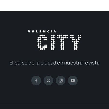
El pul­so de la ciu­dad en nues­tra revis­ta