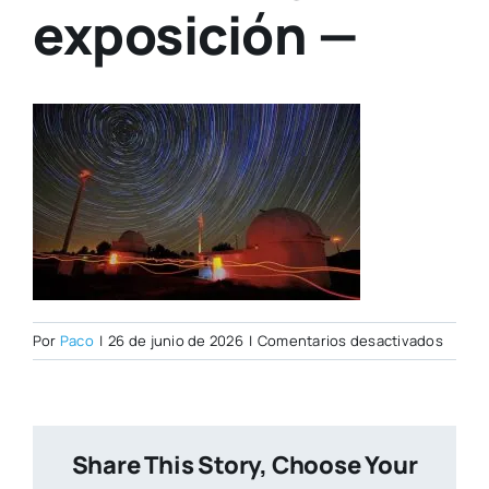
exposición —
en
Por
Paco
|
26 de junio de 2026
|
Comentarios desactivados
Foto
5
OK
Observ
Share This Story, Choose Your
Noche