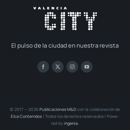
El pul­so de la ciu­dad en nues­tra revis­ta
© 2017 — 2026
Publi­ca­cio­nes M&D
con la cola­bo­ra­ción de
Elca Con­te­ni­dos
| Todos los dere­chos reser­va­dos | Powe­
red by
inge­nia.