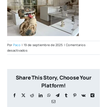
Por
Paco
|
19 de septiembre de 2025
|
Comentarios
en
desactivados
PORTADA
CITY
NUEVA
Share This Story, Choose Your
Platform!
Facebook
X
Reddit
LinkedIn
WhatsApp
Telegram
Tumblr
Pinterest
Vk
Xing
Correo
electrónico