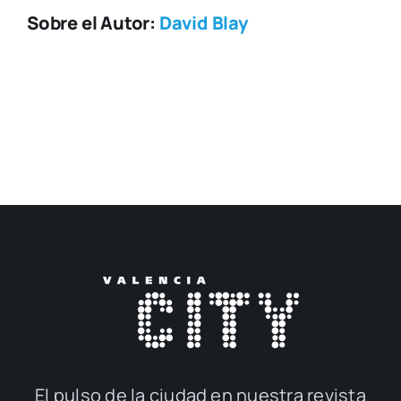
Sobre el Autor:
David Blay
El pul­so de la ciu­dad en nues­tra revis­ta