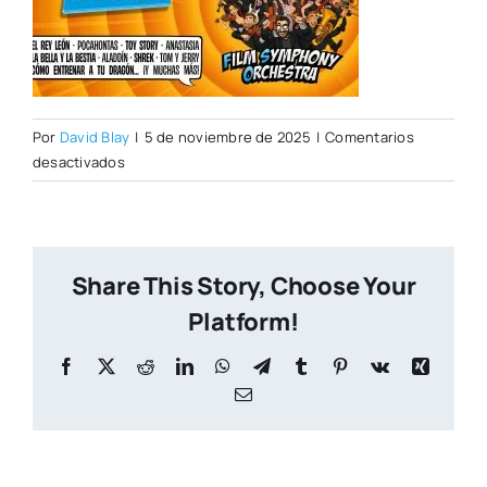
Por
David Blay
|
5 de noviembre de 2025
|
Comentarios
en
desactivados
Toon
Story
Share This Story, Choose Your
Platform!
Facebook
X
Reddit
LinkedIn
WhatsApp
Telegram
Tumblr
Pinterest
Vk
Xing
Correo
electrónico