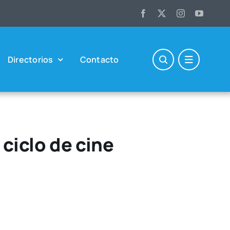
Direc­to­rios
Con­tac­to
ciclo de cine