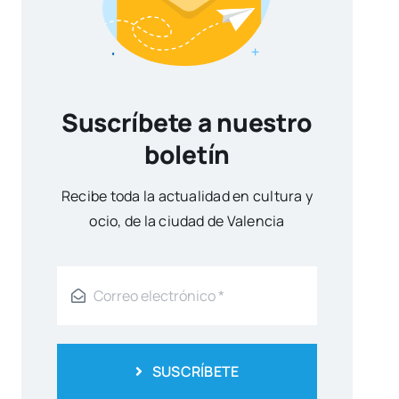
Suscríbete a nuestro
boletín
Reci­be toda la actua­li­dad en cul­tu­ra y
ocio, de la ciu­dad de Valen­cia
SUSCRÍBETE