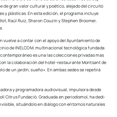
 de gran valor cul­tu­ral y poé­ti­co, ale­ja­do del cir­cui­to
es y plás­ti­cas. En esta edi­ción, el pro­gra­ma inclu­ye
llot, Raúl Ruiz, Sha­ron Couzin y Stephen Broo­mer,
a.
ín vuel­ve a con­tar con el apo­yo del Ayun­ta­mien­to de
i­nio de INELCOM, mul­ti­na­cio­nal tec­no­ló­gi­ca fun­da­da
te con­tem­po­rá­neo es una las colec­cio­nes pri­va­das mas
on la cola­bo­ra­ción del hotel-res­­tau­­ra­n­­te Mon­tsant de
blo de un jar­dín, sue­ño». En ambas sedes se repe­ti­rá
­ga­do­ra y pro­gra­ma­do­ra audio­vi­sual, impul­so­ra des­de
lí Citrus Fun­da­ció. Gra­dua­da en perio­dis­mol, ha dedi­
i­si­ble, situán­do­lo en diá­lo­go con entor­nos natu­ra­les