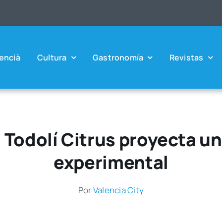
en­cià
Cul­tu­ra
Gas­tro­no­mía
Revis­tas
 Todolí Citrus proyecta un 
experimental
Por
Valen­cia City