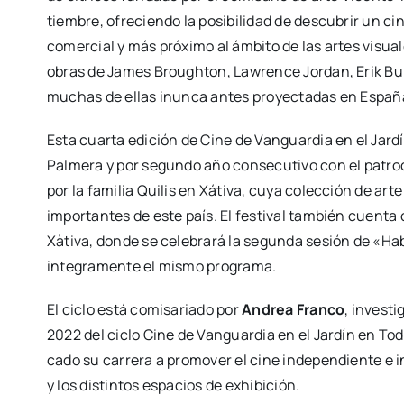
tiem­bre, ofre­cien­do la posi­bi­li­dad de des­cu­brir un cine
comer­cial y más pró­xi­mo al ám­bi­to de las artes visua­l
obras de James Brough­ton, Law­ren­ce Jor­dan, Erik Bu
muchas de ellas inun­ca antes pro­yec­ta­das en Espa­ñ
Esta cuar­ta edi­ción de Cine de Van­guar­dia en el Jar­d
Pal­me­ra y por segun­do año con­se­cu­ti­vo con el patro­c
por la fami­lia Qui­lis en Xá­ti­va, cuya colec­ción de ar
impor­tan­tes de este país. El fes­ti­val tam­bién cuen­ta c
Xà­ti­va, don­de se cele­bra­rá la segun­da sesión de «Ha
inte­gra­men­te el mis­mo pro­gra­ma.
El ciclo está comi­sa­ria­do por
Andrea Fran­co
, inves­ti
2022 del ciclo Cine de Van­guar­dia en el Jar­dín en Todo­
ca­do su carre­ra a pro­mo­ver el cine inde­pen­dien­te e inv
y los dis­tin­tos espa­cios de exhi­bi­ción.