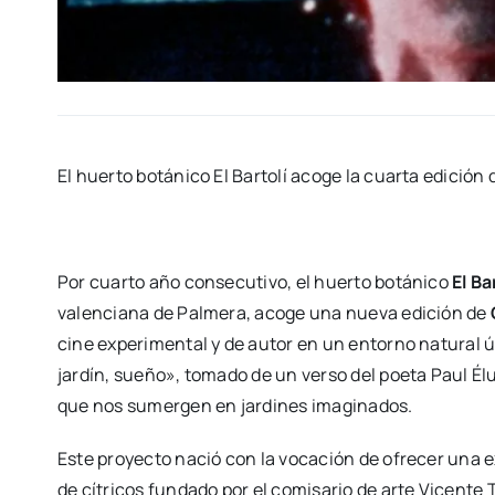
El huer­to botá­ni­co El Bar­to­lí aco­ge la cuar­ta edi­ció
Por cuar­to año con­se­cu­ti­vo, el huer­to botá­ni­co
El Bar­
valen­cia­na de Pal­me­ra, aco­ge una nue­va edi­ción de
cine expe­ri­men­tal y de autor en un entorno natu­ral úni
jar­dín, sue­ño», toma­do de un ver­so del poe­ta Paul Élu
que nos sumer­gen en jar­di­nes ima­gi­na­dos.
Este pro­yec­to nació con la voca­ción de ofre­cer una expe­r
de cí­tri­cos fun­da­do por el comi­sa­rio de arte Vicen­te