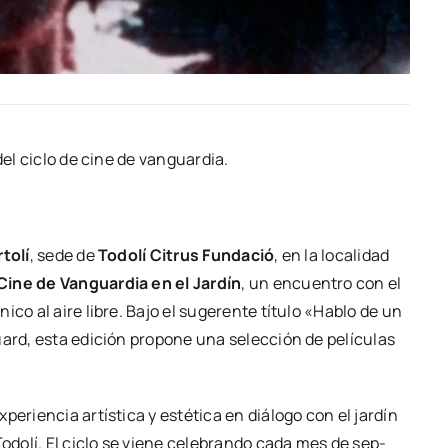
n del ciclo de cine de van­guar­dia.
to­lí
, sede de
Todo­lí Citrus Fun­da­ció
, en la loca­li­dad
Cine de Van­guar­dia en el Jar­dín
, un encuen­tro con el
­co al aire libre. Bajo el suge­ren­te tí­tu­lo «Hablo de un
ard, esta edi­ción pro­po­ne una selec­ción de pelí­cu­las
ien­cia artís­ti­ca y esté­ti­ca en diá­lo­go con el jar­dín
 Todo­lí. El ciclo se vie­ne cele­bran­do cada mes de sep­