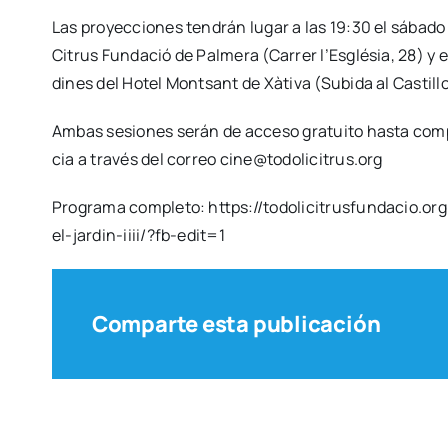
Las pro­yec­cio­nes ten­drán lugar a las 19:30 el sá­ba­do 
Citrus Fun­da­ció de Pal­me­ra (Carrer l’Església, 28) y
di­nes del Hotel Mon­tsant de Xà­ti­va (Subi­da al Cas­ti­ll
Ambas sesio­nes serán de acce­so gra­tui­to has­ta com­ple
cia a tra­vés del correo cine@todolicitrus.org
Pro­gra­ma com­ple­to: https://todolicitrusfundacio
el-jardin-iiii/?fb-edit=1
Comparte esta publicación