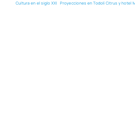
Cul­tu­ra en el siglo XXI
Pro­yec­cio­nes en Todo­lí Citrus y hotel 