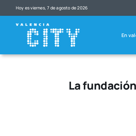
Saltar
Hoy es vier­nes, 7 de agos­to de 2026
al
contenido
En val
La fundación