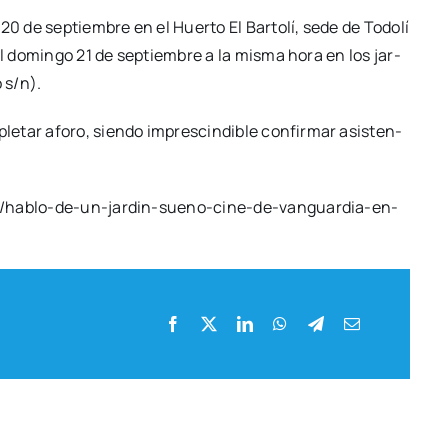
20 de sep­tiem­bre en el Huer­to El Bar­to­lí, sede de Todo­lí
 el domin­go 21 de sep­tiem­bre a la mis­ma hora en los jar­
o s/n).
­tar afo­ro, sien­do impres­cin­di­ble con­fir­mar asis­ten­
.org/hablo-de-un-jardin-sueno-cine-de-vanguardia-en-