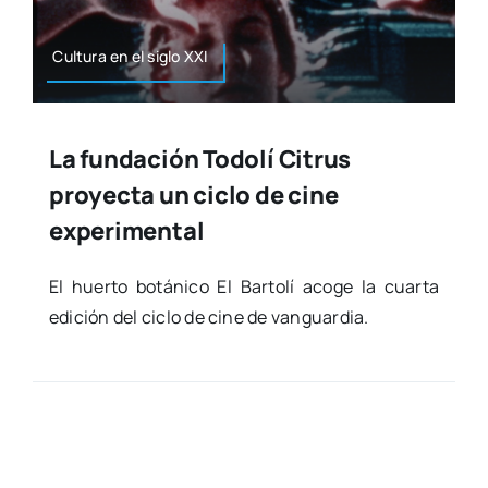
Cul­tu­ra en el siglo XXI
La fundación Todolí Citrus
proyecta un ciclo de cine
experimental
El huer­to botá­ni­co El Bar­to­lí aco­ge la cuar­ta
edi­ción del ciclo de cine de van­guar­dia.