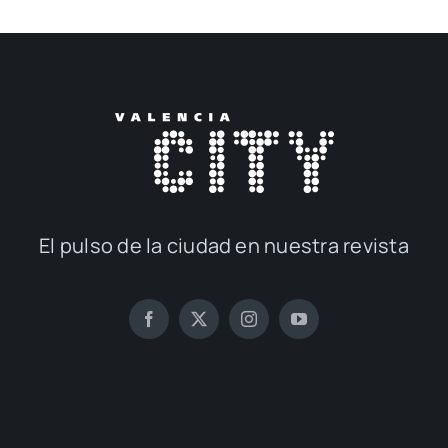
El pul­so de la ciu­dad en nues­tra revis­ta