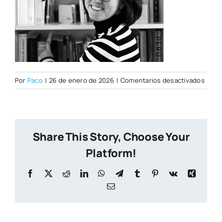
en
Por
Paco
|
26 de enero de 2026
|
Comentarios desactivados
berta
ferre
Share This Story, Choose Your
Platform!
Facebook
X
Reddit
LinkedIn
WhatsApp
Telegram
Tumblr
Pinterest
Vk
Xing
Correo
electrónico