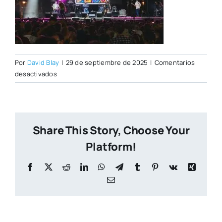
Por
David Blay
|
29 de septiembre de 2025
|
Comentarios
en
desactivados
Visor
Fest
Share This Story, Choose Your
Platform!
Facebook
X
Reddit
LinkedIn
WhatsApp
Telegram
Tumblr
Pinterest
Vk
Xing
Correo
electrónico