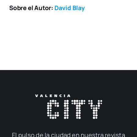
Sobre el Autor:
David Blay
El pul­so de la ciu­dad en nues­tra revis­ta