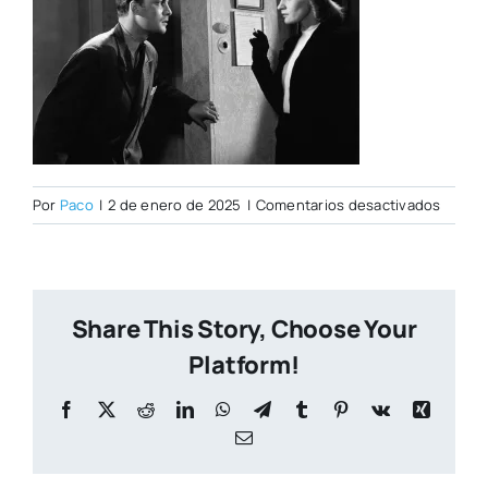
en
Por
Paco
|
2 de enero de 2025
|
Comentarios desactivados
PORTA
CITY
NUEVA
Share This Story, Choose Your
Platform!
Facebook
X
Reddit
LinkedIn
WhatsApp
Telegram
Tumblr
Pinterest
Vk
Xing
Correo
electrónico