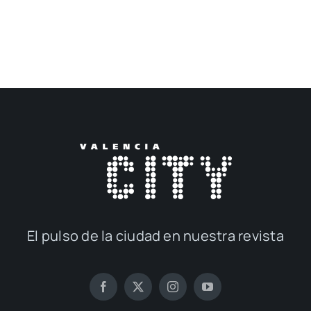
El pul­so de la ciu­dad en nues­tra revis­ta