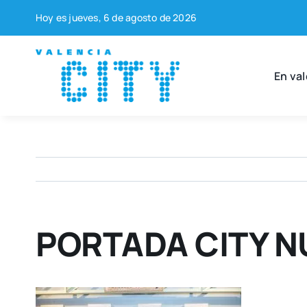
Saltar
Hoy es jue­ves, 6 de agos­to de 2026
al
contenido
En val
PORTADA CITY NU