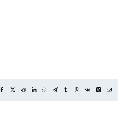
Facebook
X
Reddit
LinkedIn
WhatsApp
Telegram
Tumblr
Pinterest
Vk
Xing
Correo
electrónico