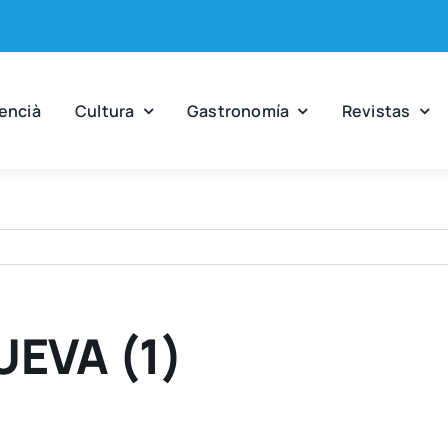
en­cià
Cul­tu­ra
Gas­tro­no­mía
Revis­tas
EVA (1)