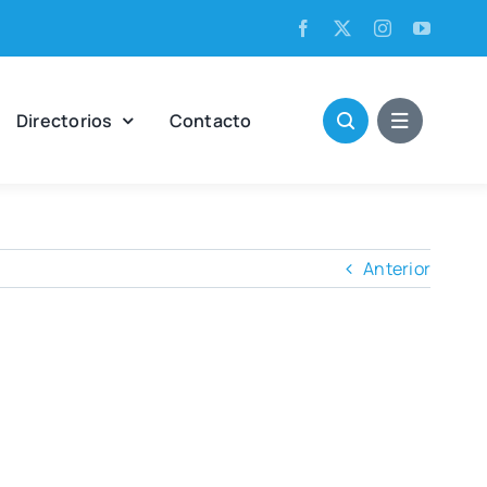
Direc­to­rios
Con­tac­to
Anterior