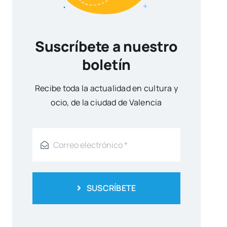
Suscríbete a nuestro
boletín
Reci­be toda la actua­li­dad en cul­tu­ra y
ocio, de la ciu­dad de Valen­cia
SUSCRÍBETE