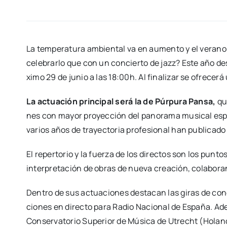
La tem­pe­ra­tu­ra ambien­tal va en aumen­to y el veran
cele­brar­lo que con un con­cier­to de jazz? Este año des
xi­mo 29 de junio a las 18:00h. Al fina­li­zar se ofre­ce­rá u
La actua­ción prin­ci­pal será la de Púr­pu­ra Pan­sa,
que
nes con mayor pro­yec­ción del pano­ra­ma musi­cal espa­ñ
varios años de tra­yec­to­ria pro­fe­sio­nal han publi­ca­d
El reper­to­rio y la fuer­za de los direc­tos son los pun­
inter­pre­ta­ción de obras de nue­va crea­ción, cola­bo­ran­
Den­tro de sus actua­cio­nes des­ta­can las giras de con­
cio­nes en direc­to para Radio Nacio­nal de Espa­ña. Ade­
Con­ser­va­to­rio Supe­rior de Músi­ca de Utrecht (Holan­da