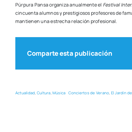
Púr­pu­ra Pan­sa orga­ni­za anual­men­te el
Fes­ti­val Inte
cin­cuen­ta alum­nos y pres­ti­gio­sos pro­fe­so­res de f
man­tie­nen una estre­cha rela­ción pro­fe­sio­nal.
Comparte esta publicación
Actua­li­dad
,
Cul­tu­ra
,
Músi­ca
Con­cier­tos de Verano
,
El Jar­dín de