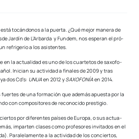
o está tocán­do­nos a la puer­ta. ¿Qué mejor mane­ra de
­de Jar­dín de L’Ar­bar­da y Fun­dem, nos espe­ran el pró­
n refri­ge­rio a los asis­ten­tes.
 en la actua­li­dad es uno de los cuar­te­tos de saxo­fo­
ol. Ini­cian su acti­vi­dad a fina­les de 2009 y tras
o ya dos Cd’s:
UNUA
en 2012 y
SAXOFONÍA
en 2014.
tos fuer­tes de una for­ma­ción que ade­más apues­ta por la
do con com­po­si­to­res de reco­no­ci­do pres­ti­gio.
cier­tos por dife­ren­tes paí­ses de Euro­pa, o sus actua­
más, impar­ten cla­ses como pro­fe­so­res invi­ta­dos en el
). Para­le­la­men­te a la acti­vi­dad de los con­cier­tos,