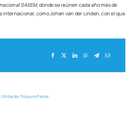
r­na­cio­nal SAXEM,
don­de se reúnen cada año más de
ama inter­na­cio­nal, como Johan van der Lin­den, con el que
 L’Ar­bar­da
,
Púr­pu­ra Pan­sa