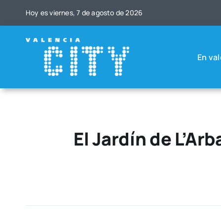
Saltar
Hoy es vier­nes, 7 de agos­to de 2026
al
contenido
En val
El Jardín de L’Ar