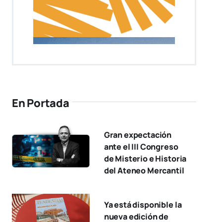
En Portada
Gran expectación
ante el III Congreso
de Misterio e Historia
del Ateneo Mercantil
Ya está disponible la
nueva edición de