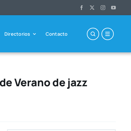
Direc­to­rios
Con­tac­to
 de Verano de jazz