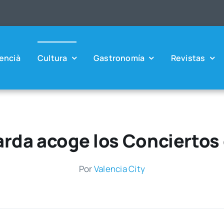
en­cià
Cul­tu­ra
Gas­tro­no­mía
Revis­tas
barda acoge los Conciertos
Por
Valen­cia City