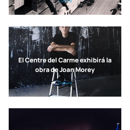
Cul­tu­ra
El Centre del Carme exhibirá la
obra de Joan Morey
Cul­tu­ra