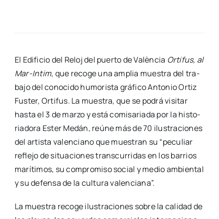
El Edi­fi­cio del Reloj del puer­to de Valèn­cia
Orti­fus, al
Mar-Intim
, que reco­ge una amplia mues­tra del tra­
ba­jo del cono­ci­do humo­ris­ta grá­fi­co Anto­nio Ortiz
Fus­ter, Orti­fus. La mues­tra, que se podrá visi­tar
has­ta el 3 de mar­zo y está comi­sa­ria­da por la his­to­
ria­do­ra Ester Medán, reúne más de 70 ilus­tra­cio­nes
del artis­ta valen­ciano que mues­tran su “pecu­liar
refle­jo de situa­cio­nes trans­cu­rri­das en los barrios
marí­ti­mos, su com­pro­mi­so social y medio ambien­tal
y su defen­sa de la cul­tu­ra valen­cia­na”.
La mues­tra reco­ge ilus­tra­cio­nes sobre la cali­dad de