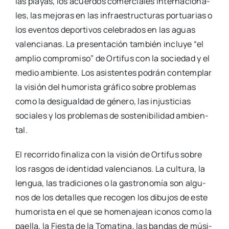
las pla­yas, los acuer­dos comer­cia­les inter­na­cio­na­
les, las mejo­ras en las infra­es­truc­tu­ras por­tua­rias o
los even­tos depor­ti­vos cele­bra­dos en las aguas
valen­cia­nas. La pre­sen­ta­ción tam­bién inclu­ye “el
amplio com­pro­mi­so” de Orti­fus con la socie­dad y el
medio ambien­te. Los asis­ten­tes podrán con­tem­plar
la visión del humo­ris­ta grá­fi­co sobre pro­ble­mas
como la des­igual­dad de géne­ro, las injus­ti­cias
socia­les y los pro­ble­mas de sos­te­ni­bi­li­dad ambien­
tal.
El reco­rri­do fina­li­za con la visión de Orti­fus sobre
los ras­gos de iden­ti­dad valen­cia­nos. La cul­tu­ra, la
len­gua, las tra­di­cio­nes o la gas­tro­no­mía son algu­
nos de los deta­lles que reco­gen los dibu­jos de este
humo­ris­ta en el que se home­na­jean ico­nos como la
pae­lla, la Fies­ta de la Toma­ti­na, las ban­das de músi­