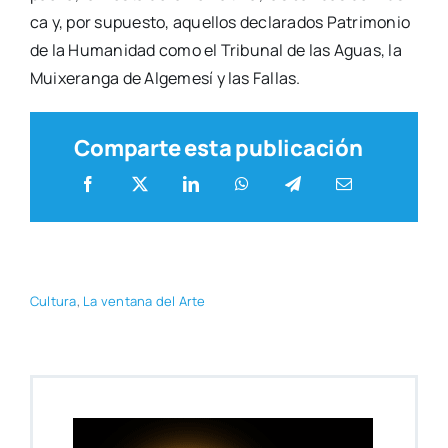
ca y, por supues­to, aque­llos decla­ra­dos Patri­mo­nio
de la Huma­ni­dad como el Tri­bu­nal de las Aguas, la
Mui­xe­ran­ga de Alge­me­sí y las Fallas.
Comparte esta publicación
Cul­tu­ra
,
La ven­ta­na del Arte