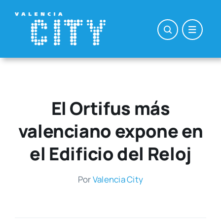
Saltar
al
contenido
El Ortifus más
valenciano expone en
el Edificio del Reloj
Por
Valen­cia City