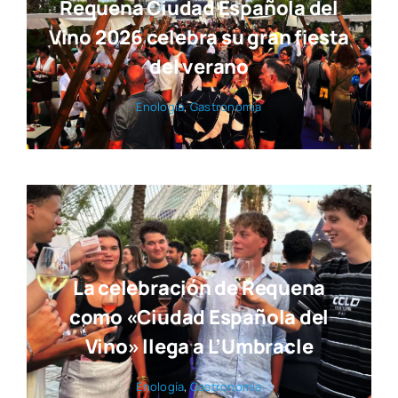
Requena Ciudad Española del
Vino 2026 celebra su gran fiesta
del verano
Eno­lo­gía
,
Gas­tro­no­mía
La celebración de Requena
como «Ciudad Española del
Vino» llega a L’Umbracle
Eno­lo­gía
,
Gas­tro­no­mía