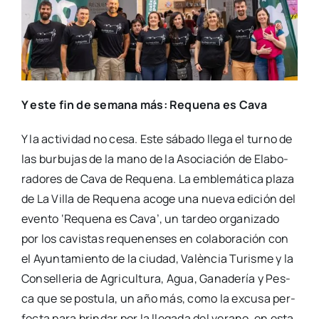
Y este fin de sema­na más: Reque­na es Cava
Y la acti­vi­dad no cesa. Este sába­do lle­ga el turno de
las bur­bu­jas de la mano de la Aso­cia­ción de Ela­bo­
ra­do­res de Cava de Reque­na. La emble­má­ti­ca pla­za
de La Villa de Reque­na aco­ge una nue­va edi­ción del
even­to ‘Reque­na es Cava’, un tar­deo orga­ni­za­do
por los cavis­tas reque­nen­ses en cola­bo­ra­ción con
el Ayun­ta­mien­to de la ciu­dad, Valèn­cia Turis­me y la
Con­se­lle­ria de Agri­cul­tu­ra, Agua, Gana­de­ría y Pes­
ca que se pos­tu­la, un año más, como la excu­sa per­
fec­ta para brin­dar por la lle­ga­da del verano, en esta