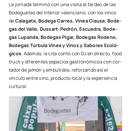
La jor­na­da ter­mi­nó con una visi­ta al tar­deo de las
Bode­gue­tas del Inte­rior valen­ciano, con los vinos
de
Cala­ga­ta, Bode­ga Carres, Vinea Clau­sa, Bode­
gas del Valle, Dus­­sart-Pedrón, Escua­dra, Bode­
gas Lupan­da, Bode­gas Pigar, Bode­gas Rodeno,
Bode­gas Túr­bu­la Vinea y Vinos y Sabo­res Eco­ló­
gi­cos
. Ade­más, la cita con­tó con DJ en direc­to, food
truck y dife­ren­tes espa­cios gas­tro­nó­mi­cos con cor­
ta­dor de jamón y embu­ti­dos, refor­zan­do así el
víncu­lo entre vino, pro­duc­to local y la expe­rien­cia
cul­tu­ral.