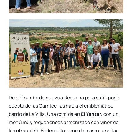
De ahí rum­bo de nue­vo a Reque­na para subir por la
cues­ta de las Car­ni­ce­rías hacia el emble­má­ti­co
barrio de La Villa. Una comi­da en
El Yan­tar
, con un
menú muy reque­nen­ses armo­ni­za­do con vinos de
las otras sie­te Bode­gue­tas, que dio paso a una tar­