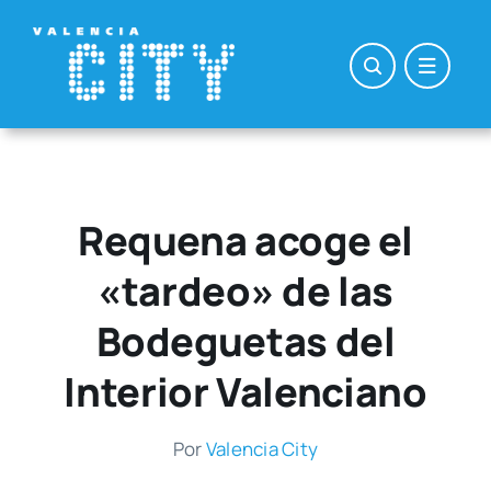
Saltar
al
contenido
Requena acoge el
«tardeo» de las
Bodeguetas del
Interior Valenciano
Por
Valen­cia City