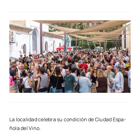
La loca­li­dad cele­bra su con­di­ción de Ciu­dad Espa­
ño­la del Vino.