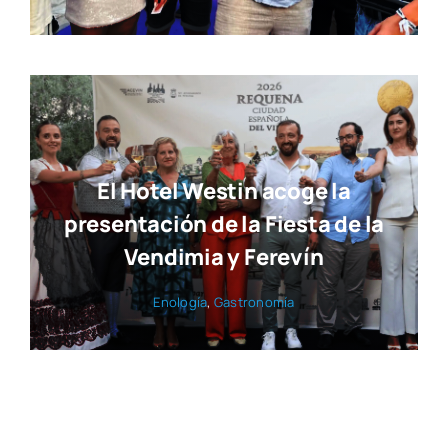
El Hotel Westin acoge la
presentación de la Fiesta de la
Vendimia y Ferevín
Eno­lo­gía
,
Gas­tro­no­mía