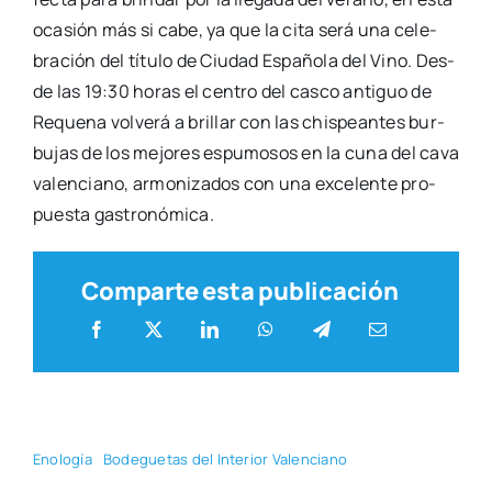
oca­sión más si cabe, ya que la cita será una cele­
bra­ción del títu­lo de Ciu­dad Espa­ño­la del Vino. Des­
de las 19:30 horas el cen­tro del cas­co anti­guo de
Reque­na vol­ve­rá a bri­llar con las chis­pean­tes bur­
bu­jas de los mejo­res espu­mo­sos en la cuna del cava
valen­ciano, armo­ni­za­dos con una exce­len­te pro­
pues­ta gas­tro­nó­mi­ca.
Comparte esta publicación
Eno­lo­gía
Bode­gue­tas del Inte­rior Valen­ciano