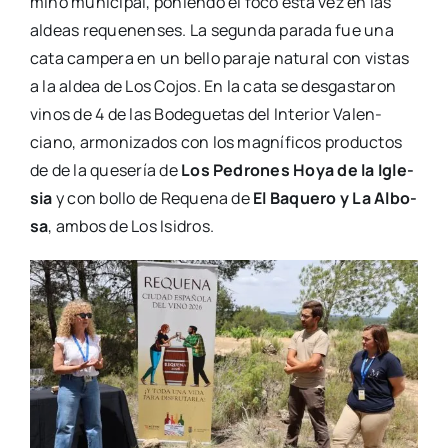
mino muni­ci­pal, ponien­do el foco esta vez en las
aldeas reque­nen­ses. La segun­da para­da fue una
cata cam­pe­ra en un bello para­je natu­ral con vis­tas
a la aldea de Los Cojos. En la cata se des­gas­ta­ron
vinos de 4 de las Bode­gue­tas del Inte­rior Valen­
ciano, armo­ni­za­dos con los mag­ní­fi­cos pro­duc­tos
de de la que­se­ría de
Los Pedro­nes Hoya de la Igle­
sia
y con bollo de Reque­na de
El Baque­ro y La Albo­
sa
, ambos de Los Isi­dros.