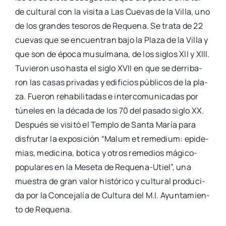
de cul­tu­ral con la visi­ta a Las Cue­vas de la Villa, uno
de los gran­des teso­ros de Reque­na. Se tra­ta de 22
cue­vas que se encuen­tran bajo la Pla­za de la Villa y
que son de épo­ca musul­ma­na, de los siglos XII y XIII.
Tuvie­ron uso has­ta el siglo XVII en que se derri­ba­
ron las casas pri­va­das y edi­fi­cios públi­cos de la pla­
za. Fue­ron reha­bi­li­ta­das e inter­co­mu­ni­ca­das por
túne­les en la déca­da de los 70 del pasa­do siglo XX.
Des­pués se visi­tó el Tem­plo de San­ta María para
dis­fru­tar la expo­si­ción “Malum et reme­dium: epi­de­
mias, medi­ci­na, boti­ca y otros reme­dios mági­­co-
popu­­la­­res en la Mese­ta de Reque­­na-Utiel”, una
mues­tra de gran valor his­tó­ri­co y cul­tu­ral pro­du­ci­
da por la Con­ce­ja­lía de Cul­tu­ra del M.I. Ayun­ta­mien­
to de Reque­na.