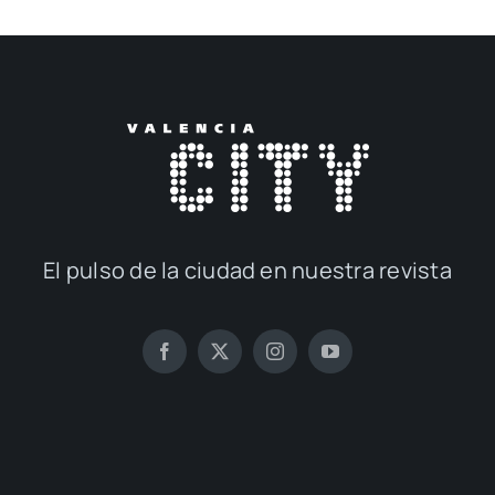
El pul­so de la ciu­dad en nues­tra revis­ta