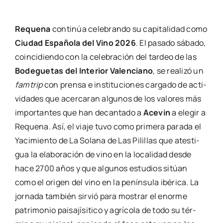
Reque­na
con­ti­núa cele­bran­do su capi­ta­li­dad como
Ciu­dad Espa­ño­la del Vino 2026
. El pasa­do sába­do,
coin­ci­dien­do con la cele­bra­ción del tar­deo de las
Bode­gue­tas del Inte­rior Valen­ciano
, se reali­zó un
fam­trip
con pren­sa e ins­ti­tu­cio­nes car­ga­do de acti­
vi­da­des que acer­ca­ran algu­nos de los valo­res más
impor­tan­tes que han decan­ta­do a
Ace­vin
a ele­gir a
Reque­na. Así, el via­je tuvo como pri­me­ra para­da el
Yaci­mien­to de La Sola­na de Las Pili­llas que ates­ti­
gua la ela­bo­ra­ción de vino en la loca­li­dad des­de
hace 2700 años y que algu­nos estu­dios sitúan
como el ori­gen del vino en la penín­su­la ibé­ri­ca. La
jor­na­da tam­bién sir­vió para mos­trar el enor­me
patri­mo­nio pai­sa­jí­si­ti­co y agrí­co­la de todo su tér­