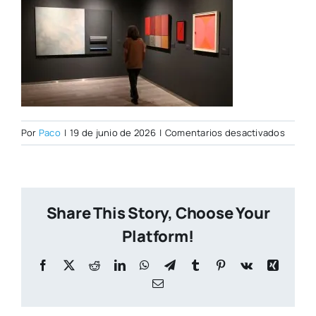
en
Por
Paco
|
19 de junio de 2026
|
Comentarios desactivados
PORTA
CITY
NUEVA
Share This Story, Choose Your
Platform!
Facebook
X
Reddit
LinkedIn
WhatsApp
Telegram
Tumblr
Pinterest
Vk
Xing
Correo
electrónico