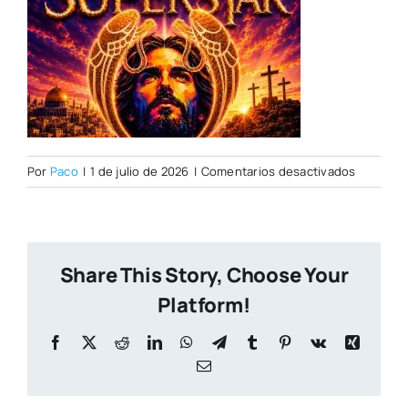
en
Por
Paco
|
1 de julio de 2026
|
Comentarios desactivados
PORTAD
CITY
NUEVA
Share This Story, Choose Your
Platform!
Facebook
X
Reddit
LinkedIn
WhatsApp
Telegram
Tumblr
Pinterest
Vk
Xing
Correo
electrónico