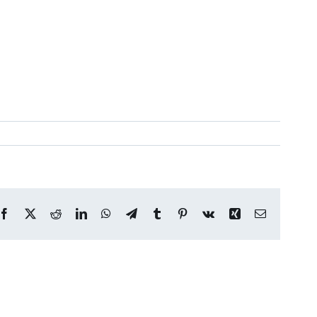
Facebook
X
Reddit
LinkedIn
WhatsApp
Telegram
Tumblr
Pinterest
Vk
Xing
Correo
electrónico