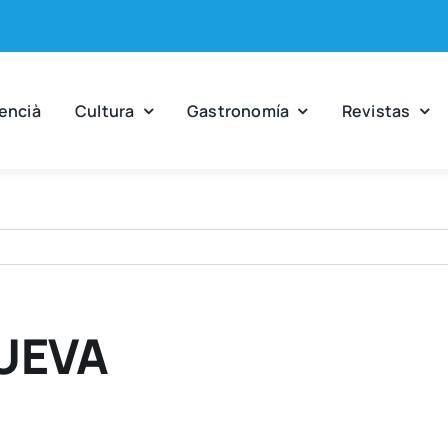
en­cià
Cul­tu­ra
Gas­tro­no­mía
Revis­tas
UEVA