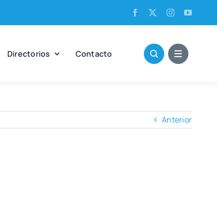
Direc­to­rios
Con­tac­to
Anterior