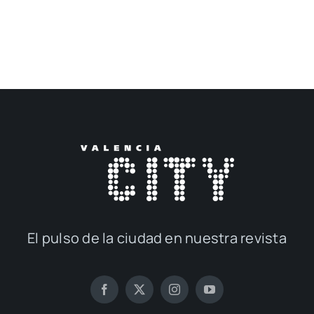
El pul­so de la ciu­dad en nues­tra revis­ta