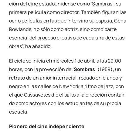
ción del cine esta­dou­ni­den­se como ‘Som­bras’, su
pri­me­ra pelí­cu­la como direc­tor. Tam­bién figu­ran las
ocho pelí­cu­las en las que inter­vino su espo­sa, Gena
Row­lands, no sólo como actriz, sino como par­te
esen­cial del pro­ce­so crea­ti­vo de cada una de estas
obras”, ha aña­di­do.
El ciclo se ini­cia el miér­co­les 1 de abril, a las 20.00
horas, con la pro­yec­ción de ‘
Som­bras
’ (1959), un
retra­to de un amor inter­ra­cial, roda­do en blan­co y
negro en las calles de New York a rit­mo de jazz, con
el que Cas­sa­ve­tes dio el sal­to a la direc­ción con­tan­
do como acto­res con los estu­dian­tes de su pro­pia
escue­la.
Pio­ne­ro del cine inde­pen­dien­te