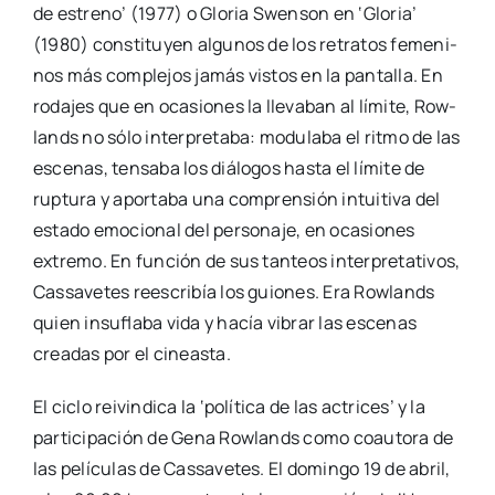
de estreno’ (1977) o Glo­ria Swen­son en ‘Glo­ria’
(1980) cons­ti­tu­yen algu­nos de los retra­tos feme­ni­
nos más com­ple­jos jamás vis­tos en la pan­ta­lla. En
roda­jes que en oca­sio­nes la lle­va­ban al lími­te, Row­
lands no sólo inter­pre­ta­ba: modu­la­ba el rit­mo de las
esce­nas, ten­sa­ba los diá­lo­gos has­ta el lími­te de
rup­tu­ra y apor­ta­ba una com­pren­sión intui­ti­va del
esta­do emo­cio­nal del per­so­na­je, en oca­sio­nes
extre­mo. En fun­ción de sus tan­teos inter­pre­ta­ti­vos,
Cas­sa­ve­tes rees­cri­bía los guio­nes. Era Row­lands
quien insu­fla­ba vida y hacía vibrar las esce­nas
crea­das por el cineas­ta.
El ciclo rei­vin­di­ca la ‘polí­ti­ca de las actri­ces’ y la
par­ti­ci­pa­ción de Gena Row­lands como coau­to­ra de
las pelí­cu­las de Cas­sa­ve­tes. El domin­go 19 de abril,