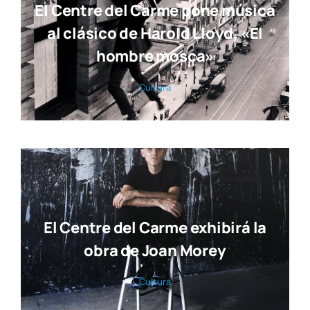
El Centre del Carme pone música
al clásico de Harold Lloyd, «El
hombre mosca»
Cul­tu­ra
El Centre del Carme exhibirá la
obra de Joan Morey
Cul­tu­ra