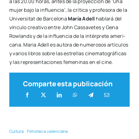
a las 20.00 horas, antes de la pro­yec­ción de ‘Una
mujer bajo la influen­cia’, la crí­ti­ca y pro­fe­so­ra de la
Uni­ver­si­tat de Bar­ce­lo­na
María Adell
habla­rá del
víncu­lo crea­ti­vo entre John Cas­sa­ve­tes y Gena
Row­lands y de la influen­cia de la intér­pre­te ame­ri­
ca­na. María Adell es auto­ra de nume­ro­sos artícu­los
y varios libros sobre las estre­llas cine­ma­to­grá­fi­cas
y las repre­sen­ta­cio­nes feme­ni­nas en el cine.
Comparte esta publicación
Cul­tu­ra
Fil­mo­te­ca valen­cia­na