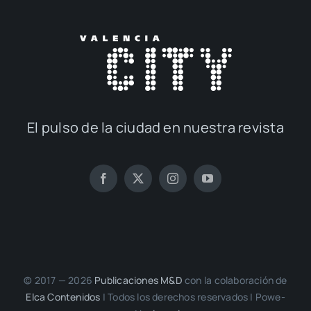
El pul­so de la ciu­dad en nues­tra revis­ta
© 2017 — 2026
Publi­ca­cio­nes M&D
con la cola­bo­ra­ción de
Elca Con­te­ni­dos
| Todos los dere­chos reser­va­dos | Powe­