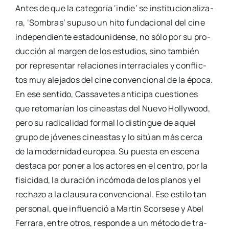
Antes de que la cate­go­ría ‘indie’ se ins­ti­tu­cio­na­li­za­
ra, ‘Som­bras’ supu­so un hito fun­da­cio­nal del cine
inde­pen­dien­te esta­dou­ni­den­se, no sólo por su pro­
duc­ción al mar­gen de los estu­dios, sino tam­bién
por repre­sen­tar rela­cio­nes inter­ra­cia­les y con­flic­
tos muy ale­ja­dos del cine con­ven­cio­nal de la épo­ca.
En ese sen­ti­do, Cas­sa­ve­tes anti­ci­pa cues­tio­nes
que reto­ma­rían los cineas­tas del Nue­vo Holly­wood,
pero su radi­ca­li­dad for­mal lo dis­tin­gue de aquel
gru­po de jóve­nes cineas­tas y lo sitúan más cer­ca
de la moder­ni­dad euro­pea. Su pues­ta en esce­na
des­ta­ca por poner a los acto­res en el cen­tro, por la
fisi­ci­dad, la dura­ción incó­mo­da de los pla­nos y el
recha­zo a la clau­su­ra con­ven­cio­nal. Ese esti­lo tan
per­so­nal, que influen­ció a Mar­tin Scor­se­se y Abel
Ferra­ra, entre otros, res­pon­de a un méto­do de tra­