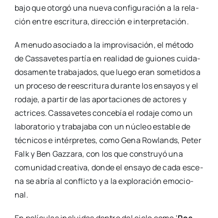
ba­jo que otor­gó una nue­va con­fi­gu­ra­ción a la rela­
ción entre escri­tu­ra, direc­ción e inter­pre­ta­ción.
A menu­do aso­cia­do a la impro­vi­sa­ción, el méto­do
de Cas­sa­ve­tes par­tía en reali­dad de guio­nes cui­da­
do­sa­men­te tra­ba­ja­dos, que lue­go eran some­ti­dos a
un pro­ce­so de rees­cri­tu­ra duran­te los ensa­yos y el
roda­je, a par­tir de las apor­ta­cio­nes de acto­res y
actri­ces. Cas­sa­ve­tes con­ce­bía el roda­je como un
labo­ra­to­rio y tra­ba­ja­ba con un núcleo esta­ble de
téc­ni­cos e intér­pre­tes, como Gena Row­lands, Peter
Falk y Ben Gaz­za­ra, con los que cons­tru­yó una
comu­ni­dad crea­ti­va, don­de el ensa­yo de cada esce­
na se abría al con­flic­to y a la explo­ra­ción emo­cio­
nal.