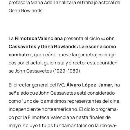
pro­fe­so­ra María Adell ana­li­za­rá el tra­ba­jo acto­ral de
Gena Row­lands.
La
Fil­mo­te­ca Valen­cia­na
pre­sen­ta el ciclo «
John
Cas­sa­ve­tes y Gena Row­lands: La esce­na como
com­ba­te
», que reúne nue­ve lar­go­me­tra­jes diri­gi­
dos por el actor, guio­nis­ta y direc­tor esta­dou­ni­den­
se John Cas­sa­ve­tes (1929–1989).
El direc­tor gene­ral del IVC,
Álva­ro López-Jamar
, ha
seña­la­do que John Cas­sa­ve­tes está con­si­de­ra­do
como “uno de los máxi­mos repre­sen­tan­tes del cine
inde­pen­dien­te nor­te­ame­ri­cano. El ciclo pro­gra­ma­
do por la Fil­mo­te­ca Valen­cia­na has­ta fina­les de
mayo inclu­ye títu­los fun­da­men­ta­les en la reno­va­