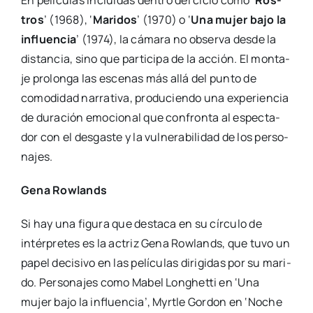
En pelí­cu­las inclui­das den­tro del ciclo como ‘
Ros­
tros
’ (1968), ‘
Mari­dos
’ (1970) o ‘
Una mujer bajo la
influen­cia
’ (1974), la cáma­ra no obser­va des­de la
dis­tan­cia, sino que par­ti­ci­pa de la acción. El mon­ta­
je pro­lon­ga las esce­nas más allá del pun­to de
como­di­dad narra­ti­va, pro­du­cien­do una expe­rien­cia
de dura­ción emo­cio­nal que con­fron­ta al espec­ta­
dor con el des­gas­te y la vul­ne­ra­bi­li­dad de los per­so­
na­jes.
Gena Row­lands
Si hay una figu­ra que des­ta­ca en su círcu­lo de
intér­pre­tes es la actriz Gena Row­lands, que tuvo un
papel deci­si­vo en las pelí­cu­las diri­gi­das por su mari­
do. Per­so­na­jes como Mabel Longhet­ti en ‘Una
mujer bajo la influen­cia’, Myrtle Gor­don en ‘Noche