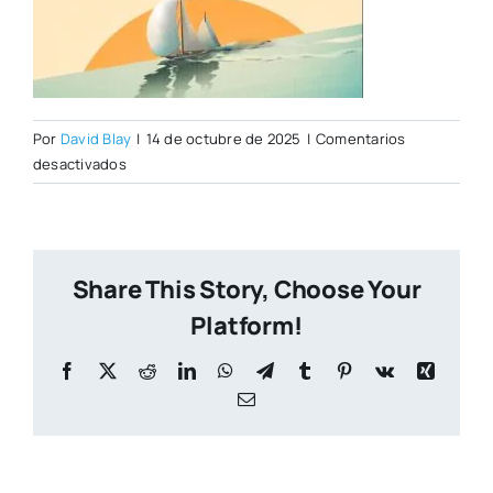
Por
David Blay
|
14 de octubre de 2025
|
Comentarios
en
desactivados
Mar
de
Javea
Share This Story, Choose Your
Platform!
Facebook
X
Reddit
LinkedIn
WhatsApp
Telegram
Tumblr
Pinterest
Vk
Xing
Correo
electrónico