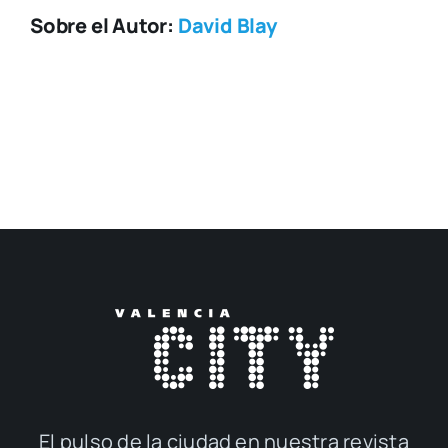
Sobre el Autor:
David Blay
El pul­so de la ciu­dad en nues­tra revis­ta