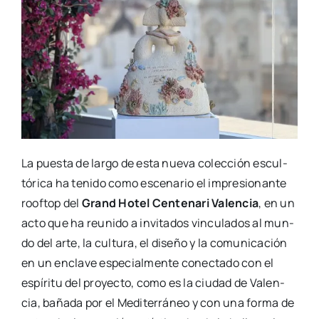
La pues­ta de lar­go de esta nue­va colec­ción escul­
tó­ri­ca ha teni­do como esce­na­rio el impre­sio­nan­te
roof­top del
Grand Hotel Cen­te­na­ri Valen­cia
, en un
acto que ha reu­ni­do a invi­ta­dos vin­cu­la­dos al mun­
do del arte, la cul­tu­ra, el dise­ño y la comu­ni­ca­ción
en un encla­ve espe­cial­men­te conec­ta­do con el
espí­ri­tu del pro­yec­to, como es la ciu­dad de Valen­
cia, baña­da por el Medi­te­rrá­neo y con una for­ma de