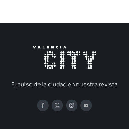
El pul­so de la ciu­dad en nues­tra revis­ta