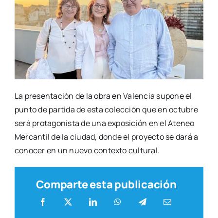
La pre­sen­ta­ción de la obra en Valen­cia supo­ne el
pun­to de par­ti­da de esta colec­ción que en octu­bre
será pro­ta­go­nis­ta de una expo­si­ción en el Ate­neo
Mer­can­til de la ciu­dad, don­de el pro­yec­to se dará a
cono­cer en un nue­vo con­tex­to cul­tu­ral.
Comparte esta publicación