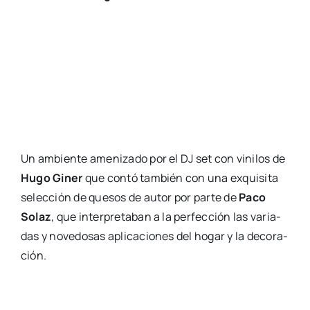
Un ambien­te ame­ni­za­do por el DJ set con vini­los de
Hugo Giner
que con­tó tam­bién con una exqui­si­ta
selec­ción de que­sos de autor por par­te de
Paco
Solaz
, que inter­pre­ta­ban a la per­fec­ción las varia­
das y nove­do­sas apli­ca­cio­nes del hogar y la deco­ra­
ción.