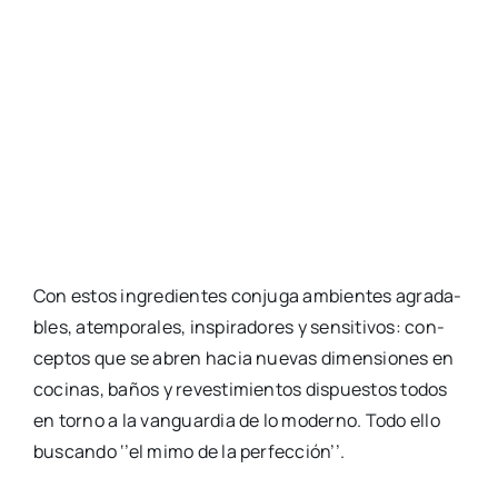
Con estos ingre­dien­tes con­ju­ga ambien­tes agra­da­
bles, atem­po­ra­les, ins­pi­ra­do­res y sen­si­ti­vos: con­
cep­tos que se abren hacia nue­vas dimen­sio­nes en
coci­nas, baños y reves­ti­mien­tos dis­pues­tos todos
en torno a la van­guar­dia de lo moderno. Todo ello
bus­can­do ‘’el mimo de la per­fec­ción’’.