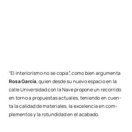
“El inte­rio­ris­mo no se copia”, como bien argu­men­ta
Rosa Gar­cía
, quien des­de su nue­vo espa­cio en la
calle Uni­ver­si­dad con la Nave pro­po­ne un reco­rri­do
en torno a pro­pues­tas actua­les, tenien­do en cuen­
ta la cali­dad de mate­ria­les, la exce­len­cia en com­
ple­men­tos y la rotun­di­dad en el aca­ba­do.