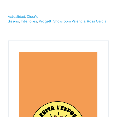
Actua­li­dad
,
Dise­ño
dise­ño
,
Inte­rio­res
,
Pro­get­ti Show­room Valen­cia
,
Rosa Gar­cía