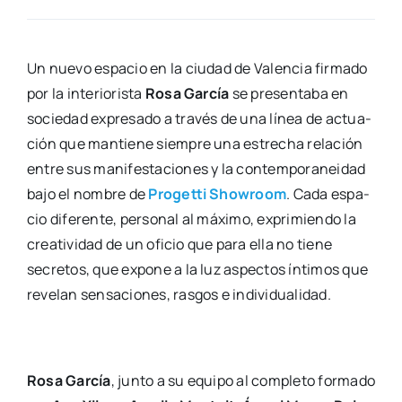
Un nue­vo espa­cio en la ciu­dad de Valen­cia fir­ma­do
por la inte­rio­ris­ta
Rosa Gar­cía
se pre­sen­ta­ba en
socie­dad expre­sa­do a tra­vés de una línea de actua­
ción que man­tie­ne siem­pre una estre­cha rela­ción
entre sus mani­fes­ta­cio­nes y la con­tem­po­ra­nei­dad
bajo el nom­bre de
Pro­get­ti Show­room
. Cada espa­
cio dife­ren­te, per­so­nal al máxi­mo, expri­mien­do la
crea­ti­vi­dad de un ofi­cio que para ella no tie­ne
secre­tos, que expo­ne a la luz aspec­tos ínti­mos que
reve­lan sen­sa­cio­nes, ras­gos e indi­vi­dua­li­dad.
Rosa Gar­cía
, jun­to a su equi­po al com­ple­to for­ma­do