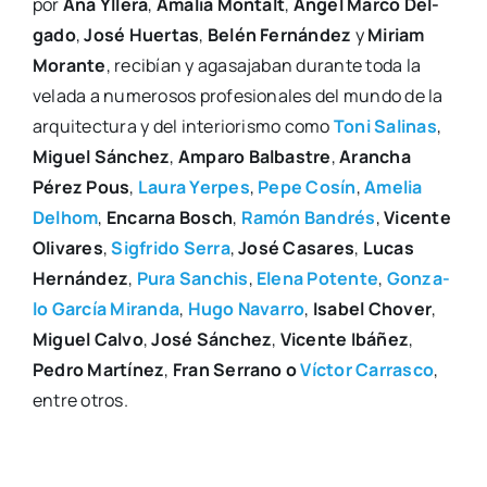
por
Ana Ylle­ra
,
Ama­lia Mon­talt
,
Ángel Mar­co Del­
ga­do
,
José Huer­tas
,
Belén Fer­nán­dez
y
Miriam
Moran­te
, reci­bían y aga­sa­ja­ban duran­te toda la
vela­da a nume­ro­sos pro­fe­sio­na­les del mun­do de la
arqui­tec­tu­ra y del inte­rio­ris­mo como
Toni Sali­nas
,
Miguel Sán­chez
,
Ampa­ro Bal­bas­tre
,
Aran­cha
Pérez Pous
,
Lau­ra Yer­pes
,
Pepe Cosín
,
Ame­lia
Delhom
,
Encar­na Bosch
,
Ramón Ban­drés
,
Vicen­te
Oli­va­res
,
Sig­fri­do Serra
,
José Casa­res
,
Lucas
Her­nán­dez
,
Pura San­chis
,
Ele­na Poten­te
,
Gon­za­
lo Gar­cía Miran­da
,
Hugo Nava­rro
,
Isa­bel Cho­ver
,
Miguel Cal­vo
,
José Sán­chez
,
Vicen­te Ibá­ñez
,
Pedro Mar­tí­nez
,
Fran Serrano o
Víc­tor Carras­co
,
entre otros.