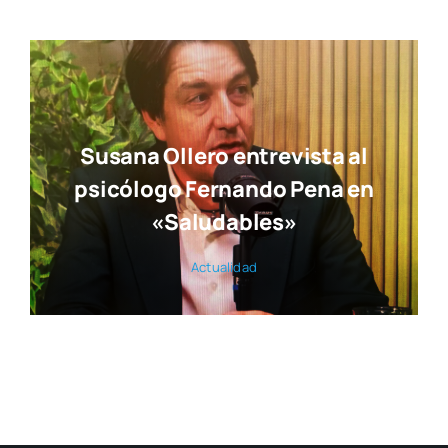
edición de Tendencias Diseño
Actua­li­dad
Susana Ollero entrevista al
psicólogo Fernando Pena en
«Saludables»
Actua­li­dad