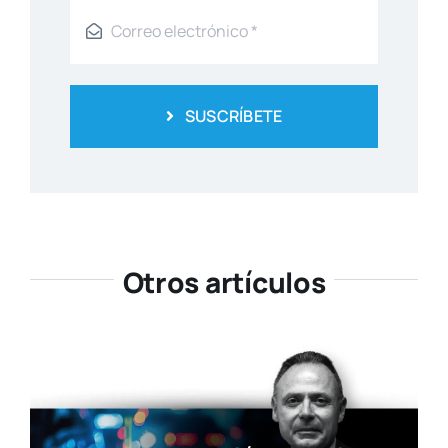
Reci­be toda la actua­li­dad en cul­tu­ra y
ocio, de la ciu­dad de Valen­cia
SUSCRÍBETE
Otros artículos