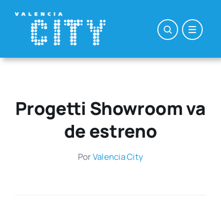
Saltar
al
contenido
Progetti Showroom va
de estreno
Por
Valen­cia City