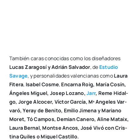
Tam­bién caras cono­ci­das como los dise­ña­do­res
Lucas Zara­go­sí y Adrián Sal­va­dor
, de
Estu­dio
Sava­ge
, y per­so­na­li­da­des valen­cia­nas como
Lau­ra
Fite­ra
,
Isa­bel Cos­me
,
Encar­na Roig, María Cosín,
Ánge­les Miguel, Josep Lozano,
Jarr
, Reme Hidal­
go, Jor­ge Alco­cer, Víc­tor Gar­cía, Mª Ange­les Var­
va­ró, Yeray de Beni­to, Emi­lio Jime­na y Mariano
Moret, Tó Cam­pos, Demian Cane­ro, Ali­ne Mataix,
Lau­ra Ber­nal, Mon­tse Ancos, José Vivó con Cris­
ti­na Qui­les o Miguel Cas­ti­llo.