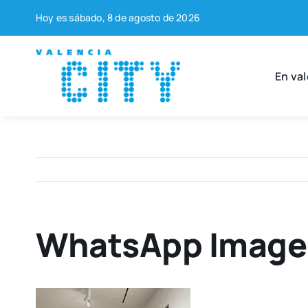
Saltar
Hoy es sába­do, 8 de agos­to de 2026
al
contenido
En val
WhatsApp Image 