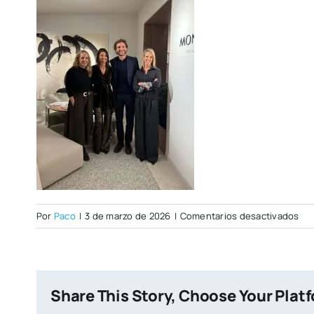
en
Por
Paco
|
3 de marzo de 2026
|
Comentarios desactivados
Wh
Im
202
03-
Share This Story, Choose Your Plat
02
at