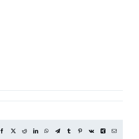
Facebook
X
Reddit
LinkedIn
WhatsApp
Telegram
Tumblr
Pinterest
Vk
Xing
Correo
electrónico