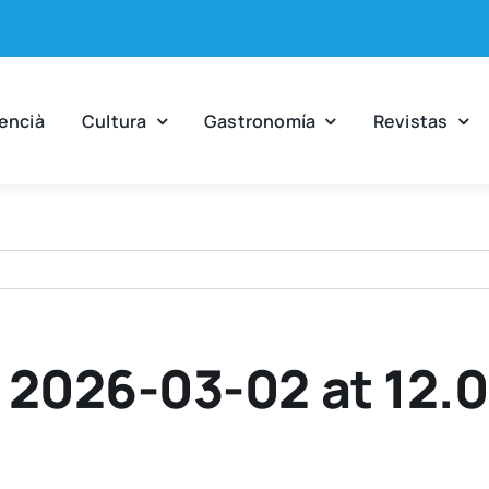
en­cià
Cul­tu­ra
Gas­tro­no­mía
Revis­tas
2026-03-02 at 12.0