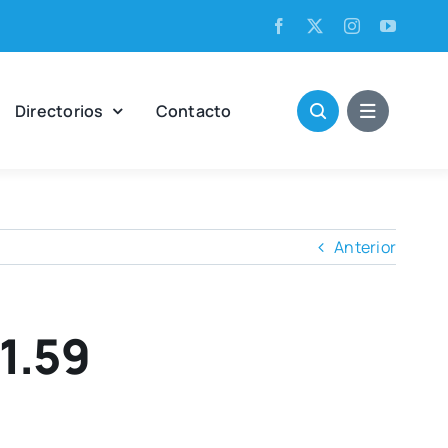
Direc­to­rios
Con­tac­to
Anterior
1.59