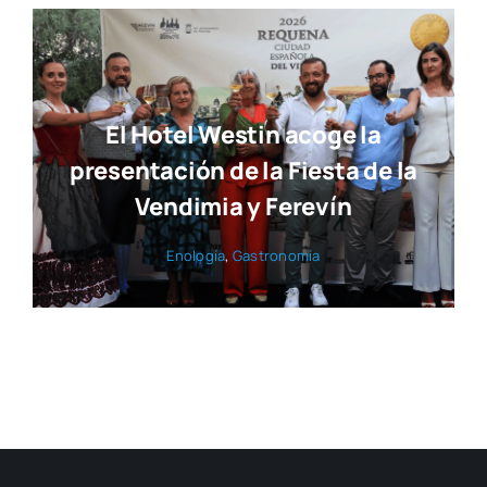
El Hotel Westin acoge la
presentación de la Fiesta de la
Vendimia y Ferevín
Eno­lo­gía
,
Gas­tro­no­mía