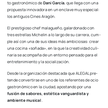
to gas­tro­nó­mi­co de
Dani Gar­cía
, que lle­ga con una
pro­pues­ta inno­va­do­ra en un encla­ve muy espe­cial:
los anti­guos Cines Ara­gón.
El pres­ti­gio­so chef mala­gue­ño, galar­do­na­do con
tres estre­llas Miche­lin a lo lar­go de su carre­ra, cum­
ple así con una de sus ideas más ambi­cio­sas: crear
una coci­na «soña­da», en la que la crea­ti­vi­dad culi­
na­ria se acom­pa­ña de un entorno pen­sa­do para el
entre­te­ni­mien­to y la socia­li­za­ción.
Des­de la orga­ni­za­ción des­ta­ca­da que ALEGAL pre­
ten­de con­ver­tir­se en uno de los refe­ren­tes de ocio
gas­tro­nó­mi­co en la ciu­dad, apos­tan­do por una
fusión de sabo­res, esté­ti­ca van­guar­dis­ta y
ambien­te musi­cal
.