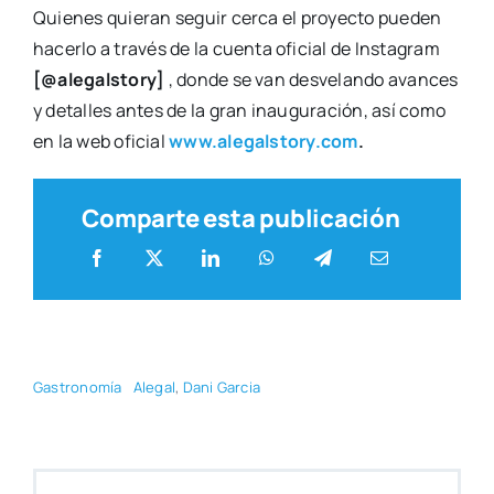
Quie­nes quie­ran seguir cer­ca el pro­yec­to pue­den
hacer­lo a tra­vés de la cuen­ta ofi­cial de Ins­ta­gram
[@alegalstory]
, don­de se van des­ve­lan­do avan­ces
y deta­lles antes de la gran inau­gu­ra­ción, así como
en la web ofi­cial
www.alegalstory.com
.
Comparte esta publicación
Gas­tro­no­mía
Ale­gal
,
Dani Gar­cia