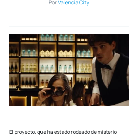
Por
Valen­cia City
El pro­yec­to, que ha esta­do rodea­do de mis­te­rio