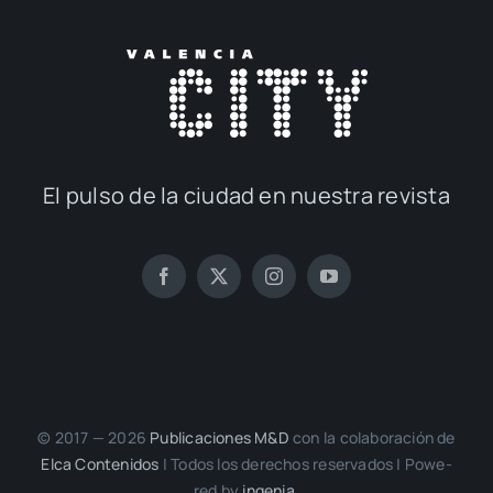
El pul­so de la ciu­dad en nues­tra revis­ta
© 2017 — 2026
Publi­ca­cio­nes M&D
con la cola­bo­ra­ción de
Elca Con­te­ni­dos
| Todos los dere­chos reser­va­dos | Powe­
red by
inge­nia.