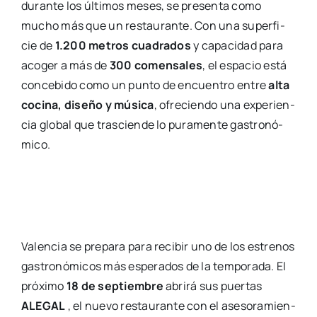
duran­te los últi­mos meses, se pre­sen­ta como
mucho más que un res­tau­ran­te. Con una super­fi­
cie de
1.200 metros cua­dra­dos
y capa­ci­dad para
aco­ger a más de
300 comen­sa­les
, el espa­cio está
con­ce­bi­do como un pun­to de encuen­tro entre
alta
coci­na, dise­ño y músi­ca
, ofre­cien­do una expe­rien­
cia glo­bal que tras­cien­de lo pura­men­te gas­tro­nó­
mi­co.
Valen­cia se pre­pa­ra para reci­bir uno de los estre­nos
gas­tro­nó­mi­cos más espe­ra­dos de la tem­po­ra­da. El
pró­xi­mo
18 de sep­tiem­bre
abri­rá sus puer­tas
ALEGAL
, el nue­vo res­tau­ran­te con el ase­so­ra­mien­