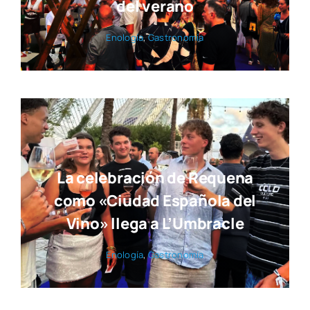
del verano
Eno­lo­gía
,
Gas­tro­no­mía
La celebración de Requena
como «Ciudad Española del
Vino» llega a L’Umbracle
Eno­lo­gía
,
Gas­tro­no­mía