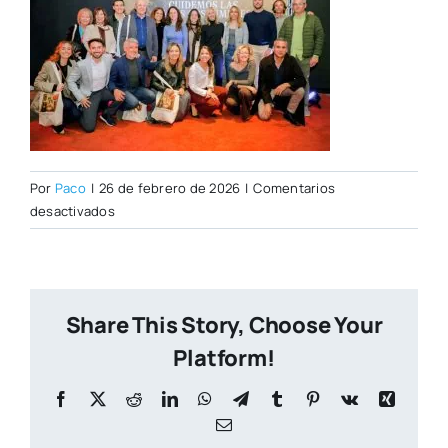
Por
Paco
|
26 de febrero de 2026
|
Comentarios
en
desactivados
PORTADA
ALMANAQUE
(2)
Share This Story, Choose Your
Platform!
Facebook
X
Reddit
LinkedIn
WhatsApp
Telegram
Tumblr
Pinterest
Vk
Xing
Correo
electrónico