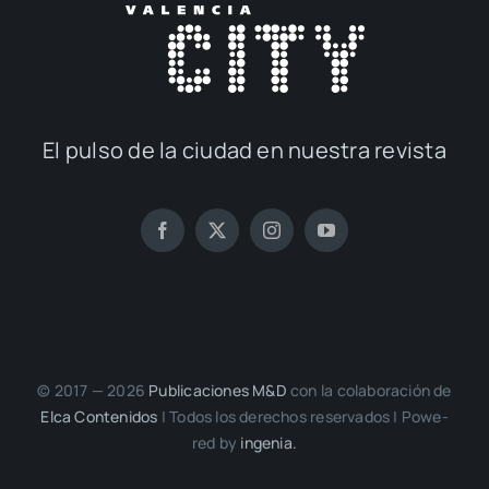
El pul­so de la ciu­dad en nues­tra revis­ta
© 2017 — 2026
Publi­ca­cio­nes M&D
con la cola­bo­ra­ción de
Elca Con­te­ni­dos
| Todos los dere­chos reser­va­dos | Powe­
red by
inge­nia.