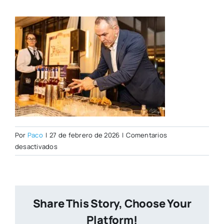
Por
Paco
|
27 de febrero de 2026
|
Comentarios
en
desactivados
WhatsApp
Image
2026-
02-
Share This Story, Choose Your
27
at
Platform!