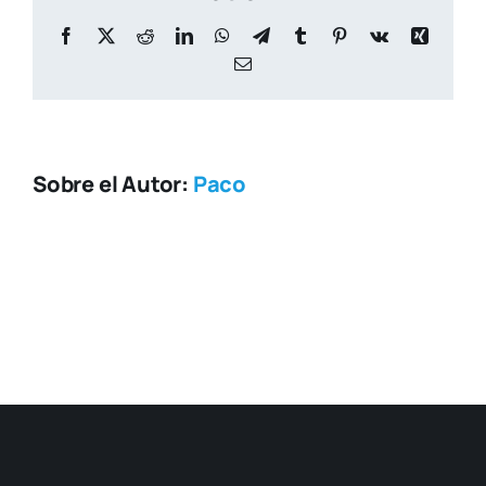
13.53.58
Facebook
X
Reddit
LinkedIn
WhatsApp
Telegram
Tumblr
Pinterest
Vk
Xing
Correo
electrónico
Sobre el Autor:
Paco