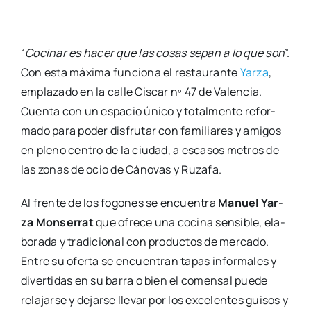
“
Coci­nar es hacer que las cosas sepan a lo que son
”.
Con esta máxi­ma fun­cio­na el res­tau­ran­te
Yar­za
,
empla­za­do en la calle Cis­car nº 47 de Valen­cia.
Cuen­ta con un espa­cio úni­co y total­men­te refor­
ma­do para poder dis­fru­tar con fami­lia­res y ami­gos
en pleno cen­tro de la ciu­dad, a esca­sos metros de
las zonas de ocio de Cáno­vas y Ruza­fa.
Al fren­te de los fogo­nes se encuen­tra
Manuel Yar­
za Mon­se­rrat
que ofre­ce una coci­na sen­si­ble, ela­
bo­ra­da y tra­di­cio­nal con pro­duc­tos de mer­ca­do.
Entre su ofer­ta se encuen­tran tapas infor­ma­les y
diver­ti­das en su barra o bien el comen­sal pue­de
rela­jar­se y dejar­se lle­var por los exce­len­tes gui­sos y