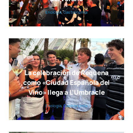
Eno­lo­gía
,
Gas­tro­no­mía
La celebración de Requena
como «Ciudad Española del
Vino» llega a L’Umbracle
Eno­lo­gía
,
Gas­tro­no­mía