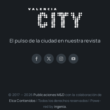
El pul­so de la ciu­dad en nues­tra revis­ta
© 2017 — 2026
Publi­ca­cio­nes M&D
con la cola­bo­ra­ción de
Elca Con­te­ni­dos
| Todos los dere­chos reser­va­dos | Powe­
red by
inge­nia.