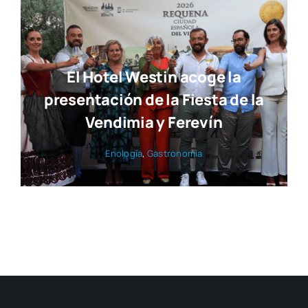
El Hotel Westin acoge la
presentación de la Fiesta de la
Vendimia y Ferevín
Eno­lo­gía
,
Gas­tro­no­mía