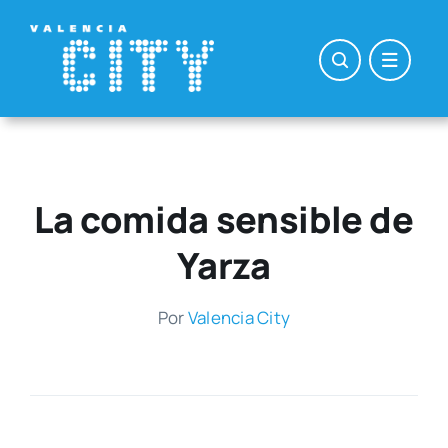
Saltar
al
contenido
La comida sensible de
Yarza
Por
Valen­cia City