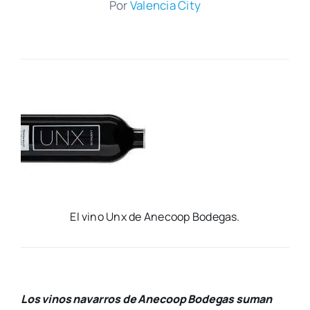
Por
Valen­cia City
El vino Unx de Ane­co­op Bode­gas.
Los vinos navarros de Anecoop Bodegas suman