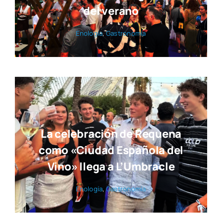
del verano
Eno­lo­gía
,
Gas­tro­no­mía
La celebración de Requena
como «Ciudad Española del
Vino» llega a L’Umbracle
Eno­lo­gía
,
Gas­tro­no­mía