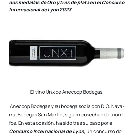
dos medallas de Oro y tres de plata en el Concurso
Internacional de Lyon 2023
El vino Unx de Ane­co­op Bode­gas.
Ane­co­op Bode­gas y su bode­ga socia con D.O. Nava­
rra, Bode­gas San Mar­tín, siguen cose­chan­do triun­
fos. En esta oca­sión, ha sido tras su paso por el
Con­cur­so Inter­na­cio­nal de Lyon
, un con­cur­so de