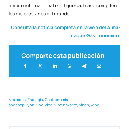
ámbi­to inter­na­cio­nal en el que cada año com­pi­ten
los mejo­res vinos del mun­do.
Con­sul­ta la noti­cia com­ple­ta en la web del Alma­
na­que Gas­tro­nó­mi­co.
Comparte esta publicación
A la mesa
,
Eno­lo­gía
,
Gas­tro­no­mía
ane­co­op
,
lyon
,
unx
,
vino
,
vino nava­rro
,
vinos
,
wine