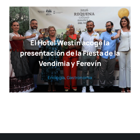
El Hotel Westin acoge la
presentación de la Fiesta de la
Vendimia y Ferevín
Eno­lo­gía
,
Gas­tro­no­mía