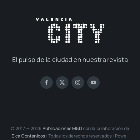
El pul­so de la ciu­dad en nues­tra revis­ta
© 2017 — 2026
Publi­ca­cio­nes M&D
con la cola­bo­ra­ción de
Elca Con­te­ni­dos
| Todos los dere­chos reser­va­dos | Powe­