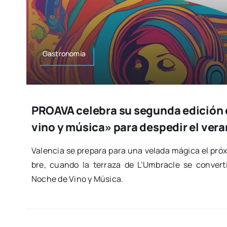
Gas­tro­no­mía
PROAVA celebra su segunda edición 
vino y música» para despedir el ver
Valen­cia se pre­pa­ra para una vela­da mági­ca el pró­
bre, cuan­do la terra­za de L’Umbracle se con­ver­ti
Noche de Vino y Músi­ca.