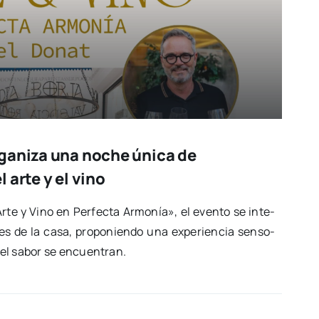
ganiza una noche única de
 arte y el vino
rte y Vino en Per­fec­ta Armo­nía», el even­to se inte­
jes de la casa, pro­po­nien­do una expe­rien­cia sen­so­
 y el sabor se encuen­tran.