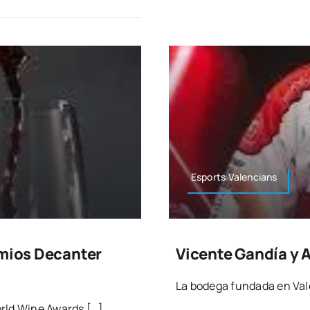
Esports Valen­cians
emios Decanter
Vicente Gandía y 
La bode­ga fun­da­da en Vale
 World Wine Awards […]