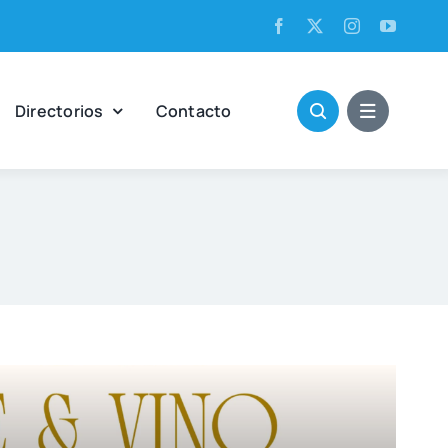
Direc­to­rios
Con­tac­to