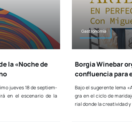
Gas­tro­no­mía
de la «Noche de
Borgia Winebar or
ano
confluencia para el
xi­mo jue­ves 18 de sep­tiem­
Bajo el suge­ren­te lema «A
­rá en el esce­na­rio de la
gra en el ciclo de mari­da­
rial don­de la crea­ti­vi­dad