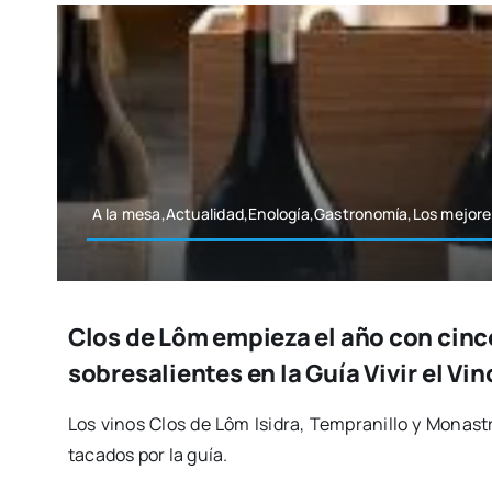
A la mesa,Actualidad,Enología,Gastronomía,Los mejo­res
Clos de Lôm empieza el año con cin
sobresalientes en la Guía Vivir el Vi
Los vinos Clos de Lôm Isi­dra, Tem­pra­ni­llo y Monas­
ta­ca­dos por la guía.