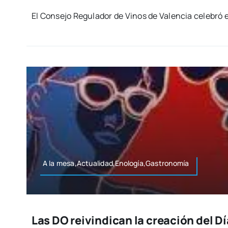
El Con­se­jo Regu­la­dor de Vinos de Valen­cia cele­bró 
A la mesa,Actualidad,Enología,Gastronomía
Las DO reivindican la creación del Dí