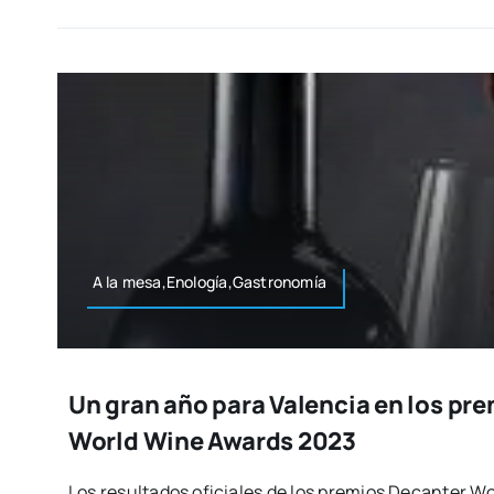
A la mesa,Enología,Gastronomía
Un gran año para Valencia en los pr
World Wine Awards 2023
Los resul­ta­dos ofi­cia­les de los pre­mios Decan­ter