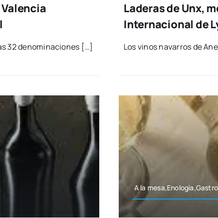
 Valencia
Laderas de Unx, m
l
Internacional de 
as 32 deno­mi­na­cio­nes […]
Los vinos nava­rros de Ane
A la mesa,Enología,Gastr