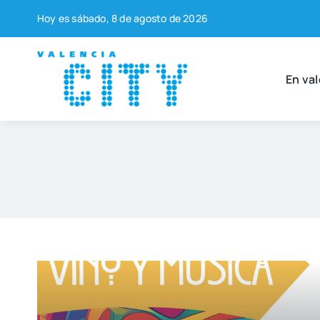
Saltar
Hoy es sába­do, 8 de agos­to de 2026
al
contenido
En val