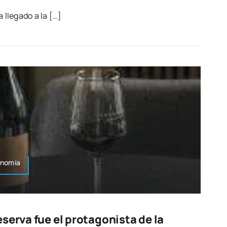
 lle­ga­do a la […]
onomía
serva fue el protagonista de la