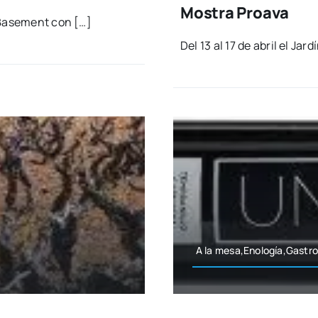
Mostra Proava
­Ba­se­ment con […]
Del 13 al 17 de abril el Jar­
A la mesa,Enología,Gastr