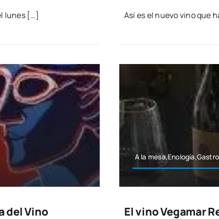
el lunes […]
Así es el nue­vo vino que ha
A la mesa,Enología,Gastr
a del Vino
El vino Vegamar Re