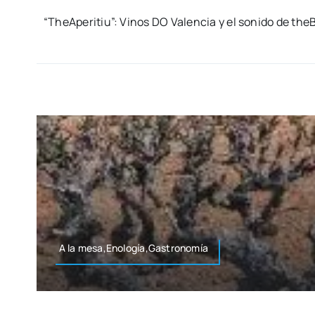
“TheA­pe­ri­tiu”: Vinos DO Valen­cia y el soni­do de the
A la mesa,Enología,Gastronomía