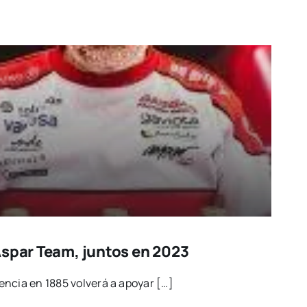
Aspar Team, juntos en 2023
n­cia en 1885 vol­ve­rá a apo­yar […]