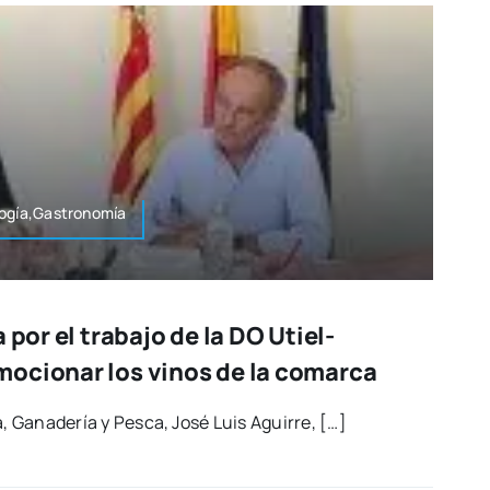
logía,Gastronomía
 por el trabajo de la DO Utiel-
ocionar los vinos de la comarca
ra, Gana­de­ría y Pes­ca, José Luis Agui­rre, […]