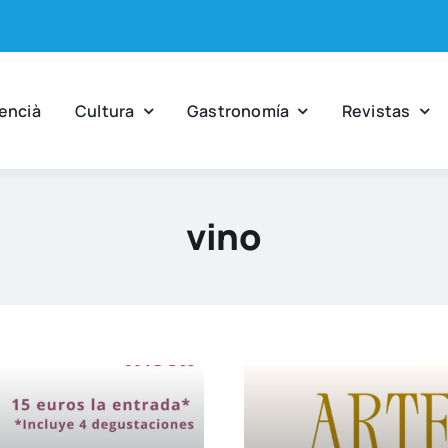
en­cià
Cul­tu­ra
Gas­tro­no­mía
Revis­tas
vino