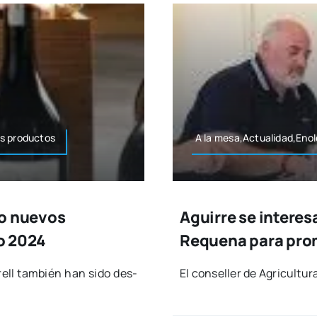
 pro­duc­tos
A la mesa,Actualidad,Eno
co nuevos
Aguirre se interesa
no 2024
Requena para prom
trell tam­bién han sido des­
El con­se­ller de Agri­cul­tu­