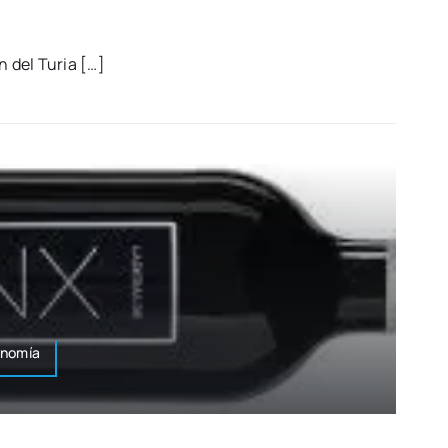
dín del Turia […]
onomía