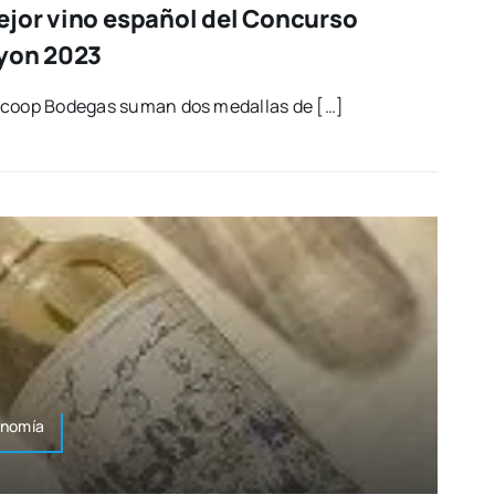
ejor vino español del Concurso
Lyon 2023
­co­op Bode­gas suman dos meda­llas de […]
onomía