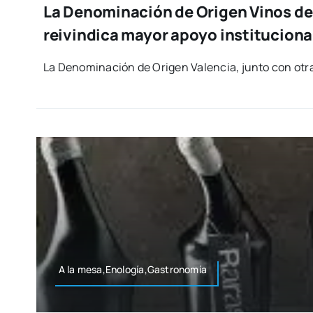
La Denominación de Origen Vinos de
reivindica mayor apoyo instituciona
La Deno­mi­na­ción de Ori­gen Valen­cia, jun­to con otr
A la mesa,Enología,Gastronomía