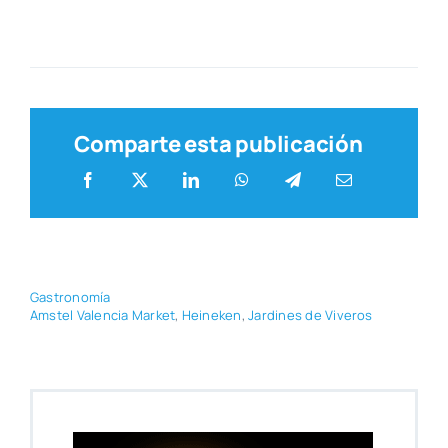
Comparte esta publicación
Gas­tro­no­mía
Ams­tel Valen­cia Mar­ket
,
Hei­ne­ken
,
Jar­di­nes de Vive­ros