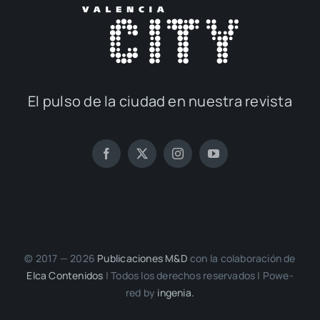
El pul­so de la ciu­dad en nues­tra revis­ta
© 2017 — 2026
Publi­ca­cio­nes M&D
con la cola­bo­ra­ción de
Elca Con­te­ni­dos
| Todos los dere­chos reser­va­dos | Powe­
red by
inge­nia.