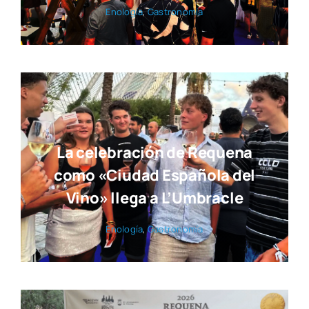
Eno­lo­gía
,
Gas­tro­no­mía
La celebración de Requena
como «Ciudad Española del
Vino» llega a L’Umbracle
Eno­lo­gía
,
Gas­tro­no­mía