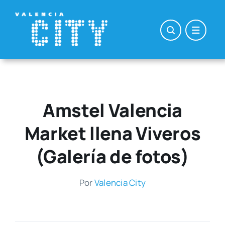
Saltar
al
contenido
Amstel Valencia
Market llena Viveros
(Galería de fotos)
Por
Valen­cia City