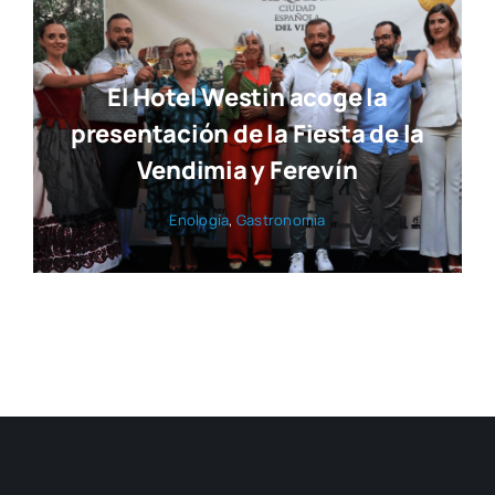
El Hotel Westin acoge la
presentación de la Fiesta de la
Vendimia y Ferevín
Eno­lo­gía
,
Gas­tro­no­mía