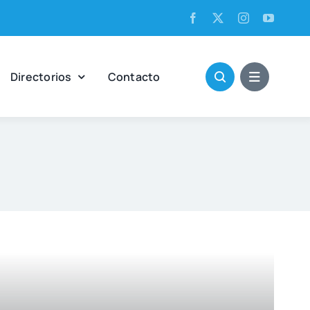
Direc­to­rios
Con­tac­to