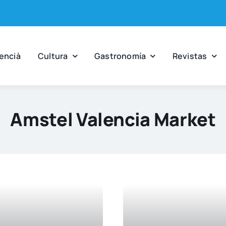
en­cià
Cul­tu­ra
Gas­tro­no­mía
Revis­tas
Amstel Valencia Market