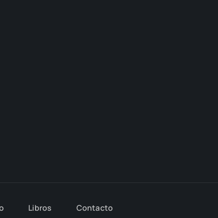
io
Libros
Con­tac­to