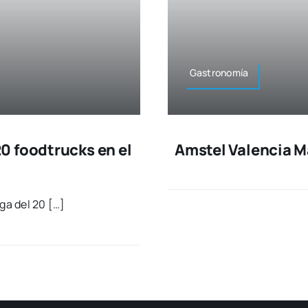
Gas­tro­no­mía
0 foodtrucks en el
Amstel Valencia Ma
ga del 20 […]