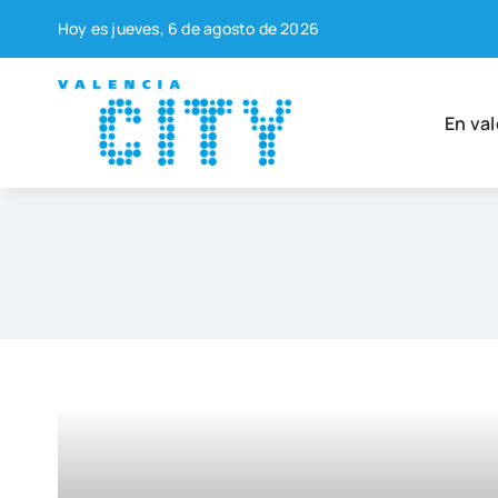
Saltar
Hoy es jue­ves, 6 de agos­to de 2026
al
contenido
En val