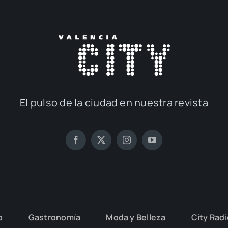
El pul­so de la ciu­dad en nues­tra revis­ta
o
Gas­tro­no­mía
Moda y Belle­za
City Rad